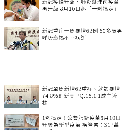
新冠疫情升溫、肺炎鏈球菌疫苗
再升級 8月10日起「一劑搞定」
新冠重症一周暴增62例 60多歲男
呼吸衰竭不幸病逝
新冠單周新增62重症、就診暴增
74.8%創新高 PQ.16.1.1成主流
株
1劑搞定！公費肺鏈疫苗8月10日
升級為新型疫苗 疾管署：317萬