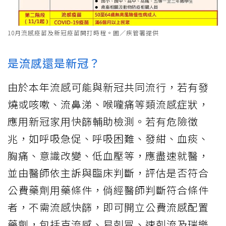
10月流感疫苗及新冠疫苗開打時程。圖／疾管署提供
是流感還是新冠？
由於本年流感可能與新冠共同流行，若有發
燒或咳嗽、流鼻涕、喉嚨痛等類流感症狀，
應用新冠家用快篩輔助檢測。若有危險徵
兆，如呼吸急促、呼吸困難、發紺、血痰、
胸痛、意識改變、低血壓等，應盡速就醫，
並由醫師依主訴與臨床判斷，評估是否符合
公費藥劑用藥條件，倘經醫師判斷符合條件
者，不需流感快篩，即可開立公費流感配置
藥劑，包括克流感、易剋冒、速剋流及瑞樂