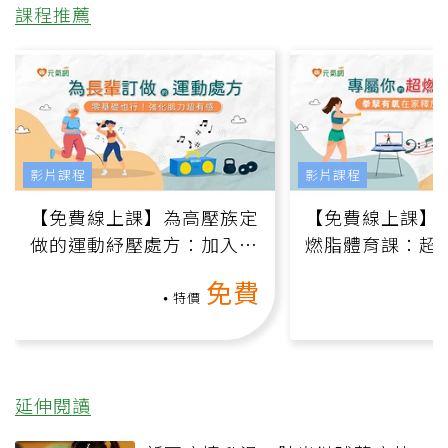
課程推薦
影片課程
影片課程
【免費線上課】為高壓族定
【免費線上課】
做的運動紓壓處方：加入行
燃脂體育課：超
動、增肌、互動元素，0基
氧」高壓族在家
免費
礎也能做！
負擔
特價
延伸閱讀