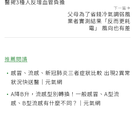
醫揭3種人反增血管負擔
下一篇
父母為了省錢冷氣調弱風
業者實測結果「反而更耗
電」 風向也有差
推薦閱讀
•
感冒、流感、新冠肺炎三者症狀比較 出現2異常
狀況快送醫｜元氣網
•
A降B升，流感型別轉換！一般感冒、A型流
感、B型流感有什麼不同？｜元氣網