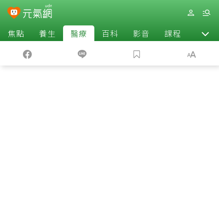
焦點
養生
醫療
百科
影音
課程
退休