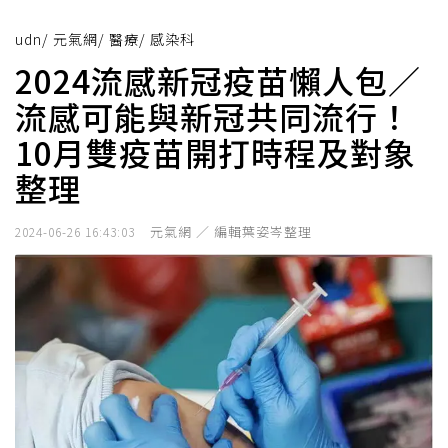
udn
/
元氣網
/
醫療
/
感染科
2024流感新冠疫苗懶人包／
流感可能與新冠共同流行！
10月雙疫苗開打時程及對象
整理
元氣網 ／ 編輯葉姿岑整理
2024-06-26 16:43:03