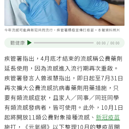
今年流感可能與新冠共同流行，疾管署積極宣傳打疫苗。本報資料照片
聽健康
00:00
/
00:00
疾管署指出，4月底才結束的流感稱公費藥劑
延長使用，因為流感進入流行期再次重啟。
疾管署發言人曾淑慧指出，即日起至7月31日
再次擴大公費流感抗病毒藥劑用藥措施，只
要有類流感症狀，且家人／同事／同班同學
有類流感發病者，皆可使用。此外，10月1日
起將開放11類公費對象接種流感、
新冠疫苗
施打，《元氣網》以下整理10月的雙疫苗開