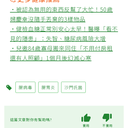
‧被認為無用的東西反幫了大忙！50歲
婦慶幸沒隨手丟棄的3樣物品
‧健檢血糖正常別安心太早！醫曝「看不
見的隱患」：失智、糖尿病風險大增
‧兒邀84歲寡母搬來同住「不用付房租
還有人照顧」1個月後幻滅心寒
腸病毒
腸胃炎
沙門氏菌
這篇文章對你有幫助嗎?
實用
不實用