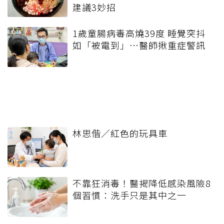
建議3妙招
1歲童腸病毒高燒39度 睡覺突抖
如「被電到」…醫師揪重症警訊
林思偕／紅色的玩具車
不靠狂消毒！醫揭降低感染風險8
個習慣：洗手只是其中之一