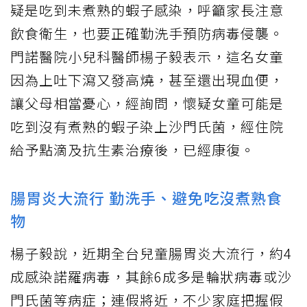
疑是吃到未煮熟的蝦子感染，呼籲家長注意
飲食衛生，也要正確勤洗手預防病毒侵襲。
門諾醫院小兒科醫師楊子毅表示，這名女童
因為上吐下瀉又發高燒，甚至還出現血便，
讓父母相當憂心，經詢問，懷疑女童可能是
吃到沒有煮熟的蝦子染上沙門氏菌，經住院
給予點滴及抗生素治療後，已經康復。
腸胃炎大流行 勤洗手、避免吃沒煮熟食
物
楊子毅說，近期全台兒童腸胃炎大流行，約4
成感染諾羅病毒，其餘6成多是輪狀病毒或沙
門氏菌等病症；連假將近，不少家庭把握假