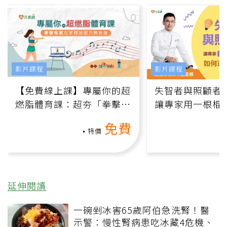
影片課程
影片課程
【免費線上課】專屬你的超
失智者與照顧者
燃脂體育課：超夯「拳擊有
讓專家用一根棍
氧」高壓族在家釋放壓力無
何逆轉退化大腦
免費
負擔
課）
特價
延伸閱讀
一碗剉冰害65歲阿伯急洗腎！醫
示警：慢性腎病患吃冰藏4危機、