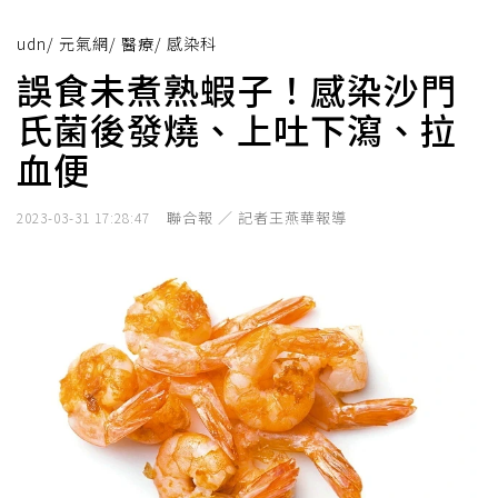
udn
/
元氣網
/
醫療
/
感染科
誤食未煮熟蝦子！感染沙門
氏菌後發燒、上吐下瀉、拉
血便
聯合報 ／ 記者王燕華報導
2023-03-31 17:28:47