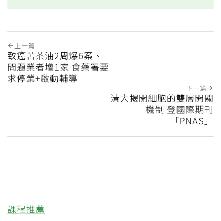
上一篇
致癌苦茶油2周爆6案、
問題業者增1家 食藥署要
求停業+啟動輔導
下一篇
清大揭開細胞的雙層開關
機制 登國際期刊
「PNAS」
課程推薦