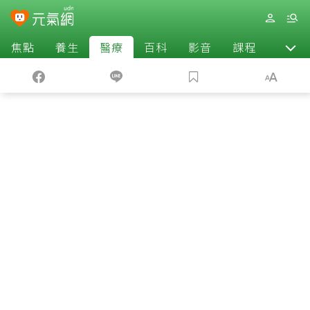
焦點
養生
醫療
百科
影音
課程
退休