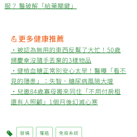
服？ 醫破解「給藥關鍵」
💪更多健康推薦
‧被認為無用的東西反幫了大忙！50歲
婦慶幸沒隨手丟棄的3樣物品
‧健檢血糖正常別安心太早！醫曝「看不
見的隱患」：失智、糖尿病風險大增
‧兒邀84歲寡母搬來同住「不用付房租
還有人照顧」1個月後幻滅心寒
發燒
罹癌
免疫系統