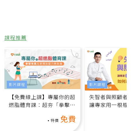
課程推薦
影片課程
影片課程
【免費線上課】專屬你的超
失智者與照顧者
燃脂體育課：超夯「拳擊有
讓專家用一根棍
氧」高壓族在家釋放壓力無
何逆轉退化大腦
免費
負擔
課）
特價