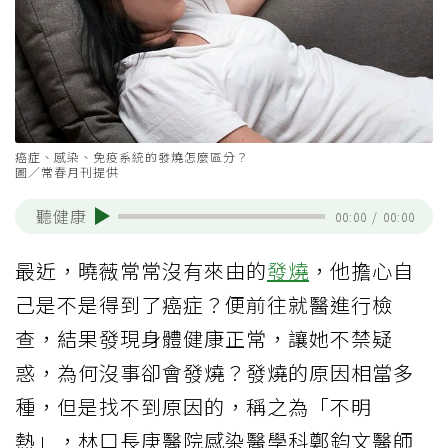
癌症、感染、免疫系統的發燒怎麼區分？
圖／常春月刊提供
聽健康
00:00
/
00:00
最近，曉薇常常沒有來由的
發燒
，他擔心自
己是不是得到了癌症？便前往就醫進行檢
查，結果發現身體健康正常，讓她不禁疑
惑，為何沒事卻會發燒？發燒的原因相當多
種，但是找不到原因的，稱之為「不明
熱」，林口長庚醫院感染醫學科鄭鈞文醫師