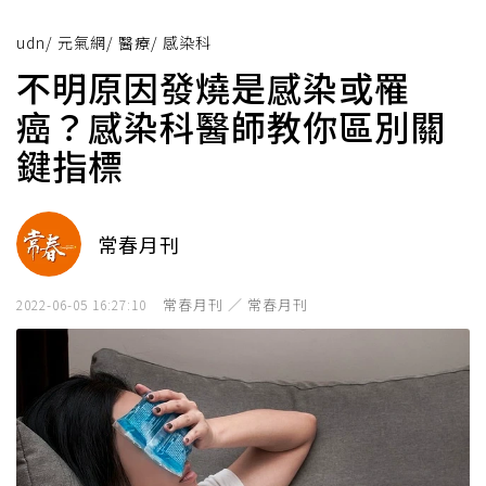
udn
/
元氣網
/
醫療
/
感染科
不明原因發燒是感染或罹
癌？感染科醫師教你區別關
鍵指標
常春月刊
常春月刊 ／ 常春月刊
2022-06-05 16:27:10