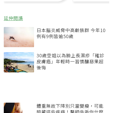
延伸閱讀
日本腦炎威脅中高齡族群 今年10
例有9例皆逾50歲
30歲空姐以為臉上長濕疹「確診
皮膚癌」年輕時一習慣釀惡果超
後悔
體重無故下降別只當變瘦，可能
暗藏這些疾病！醫師告訴你什麼