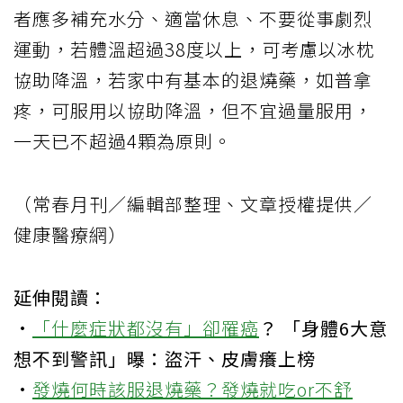
者應多補充水分、適當休息、不要從事劇烈
運動，若體溫超過38度以上，可考慮以冰枕
協助降溫，若家中有基本的退燒藥，如普拿
疼，可服用以協助降溫，但不宜過量服用，
一天已不超過4顆為原則。
（常春月刊／編輯部整理、文章授權提供／
健康醫療網）
延伸閱讀：
·
「什麼症狀都沒有」卻
罹癌
？ 「身體6大意
想不到警訊」曝：盜汗、皮膚癢上榜
·
發燒何時該服退燒藥？發燒就吃or不舒