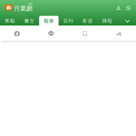
焦點
養生
醫療
百科
影音
課程
退休