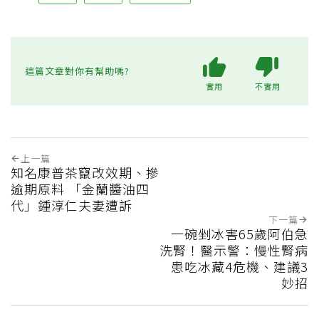
這篇文章對你有幫助嗎?
實用
不實用
上一篇
知名康普茶竄改效期、摻
逾期原料 「金蘭醬油四
代」鍾淳仁夫妻遭訴
下一篇
一碗剉冰害65歲阿伯急
洗腎！醫示警：慢性腎病
患吃冰藏4危機、建議3
妙招