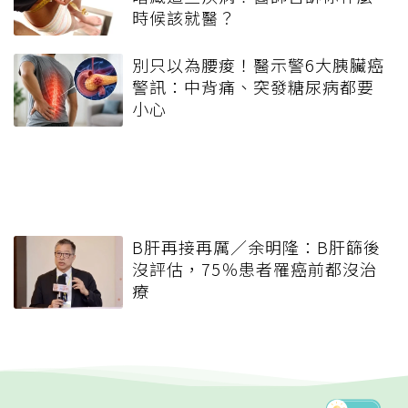
時候該就醫？
別只以為腰痠！醫示警6大胰臟癌
警訊：中背痛、突發糖尿病都要
小心
B肝再接再厲／余明隆：B肝篩後
沒評估，75％患者罹癌前都沒治
療