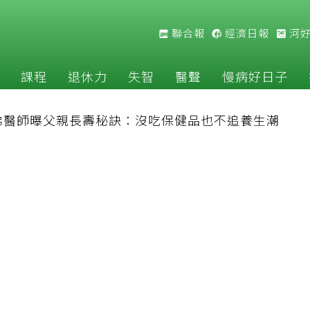
聯合報
經濟日報
河
課程
退休力
失智
醫聲
慢病好日子
佛醫師曝父親長壽秘訣：沒吃保健品也不追養生潮