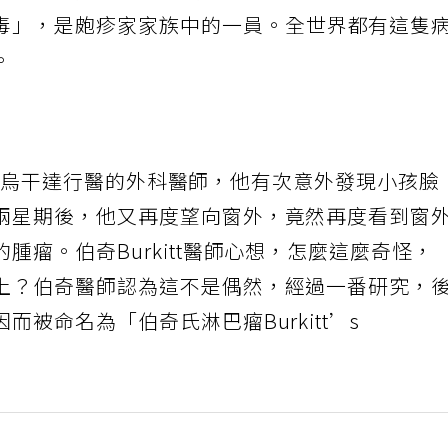
毒」，是皰疹家家族中的一員。全世界都有這隻
。
為在非洲烏干達行醫的外科醫師，他有次意外發現小孩臉
兩星期後，他又再度望向窗外，竟然再度看到窗
腫瘤。伯奇Burkitt醫師心想，怎麼這麼奇怪，
上？伯奇醫師認為這不是偶然，經過一番研究，
被命名為「伯奇氏淋巴瘤Burkitt’s