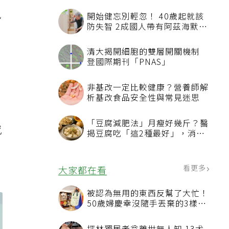
免
開始健忘別輕忽！ 40歲起就該
防失智 2成國人帶有阿茲海默症
相關基因
清大揭開細胞的雙層開關機制
登國際期刊「PNAS」
非基改一定比較健康？營養師解
析基改食品安全性與常見迷思
「豆腐減肥法」月瘦好幾斤？醫
感
揭豆腐吃「這2種最好」，消脹
氣有妙招
水
看更多
大家都在看
被認為無用的東西反幫了大忙！
50歲婦慶幸沒隨手丟棄的3樣物
品