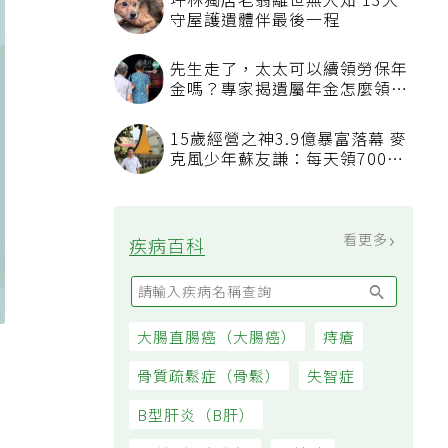
坪林獨居老翁離世無人知 13犬
守屋護遺體伴最後一程
先生走了，太太可以續領勞保年
金嗎？專家揭遺屬年金怎麼領，
看順位還要看資格
15歲經營之神3.9億暴富落幕 麥
克風少年蘇友謙：每天領700元
過日子
看更多
疾病百科
大腸直腸癌（大腸癌）
痔瘡
骨質疏鬆症（骨鬆）
失智症
B型肝炎（B肝）
療