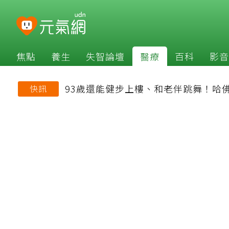
焦點
養生
失智論壇
醫療
百科
影音
93歲還能健步上樓、和老伴跳舞！哈
快訊