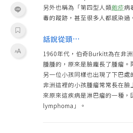
另外也稱為「第四型人類
皰疹
病
毒的蹤跡，甚至很多人都感染過
話說從頭…
1960年代，伯奇Burkitt
腫腫的，原來是臉龐長了腫瘤。
另一位小孩同樣也出現了下巴處的
非洲這裡的小孩腫瘤常常長在臉
來原來這疾病是淋巴瘤的一種，因而
lymphoma」。