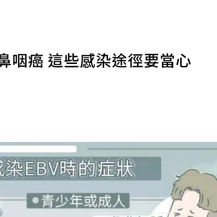
鼻咽癌 這些感染途徑要當心