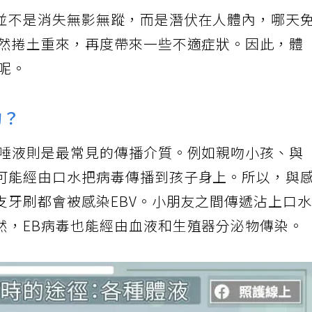
並不是消失無影無蹤，而是潛伏在人體內，哪天
突然捲土重來，再度帶來一些不適症狀。因此，體
呢。
的？
，唾液則是最常見的傳播介質。例如親吻小孩、與
可能經由口水把病毒傳播到孩子身上。所以，與
支牙刷都會被感染EBV。小朋友之間傳遞沾上口
然，EB病毒也能經由血液和生殖器分泌物傳染。