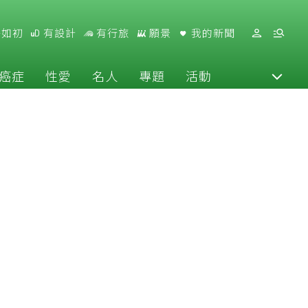
好如初
有設計
有行旅
願景
我的新聞
癌症
性愛
名人
專題
活動