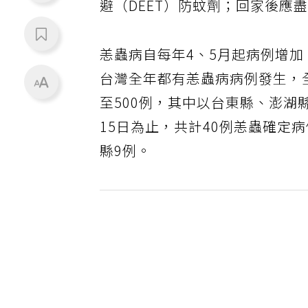
避（DEET）防蚊劑；回家後應
恙蟲病自每年4、5月起病例增加
台灣全年都有恙蟲病病例發生，
至500例，其中以台東縣、澎湖
15日為止，共計40例恙蟲確定
縣9例。