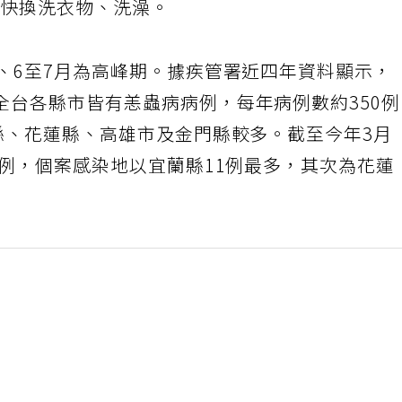
盡快換洗衣物、洗澡。
、6至7月為高峰期。據疾管署近四年資料顯示，
全台各縣市皆有恙蟲病病例，每年病例數約350
縣、花蓮縣、高雄市及金門縣較多。截至今年3月
病例，個案感染地以宜蘭縣11例最多，其次為花蓮