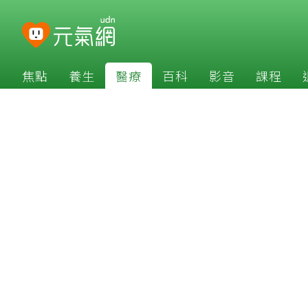
焦點
養生
醫療
百科
影音
課程