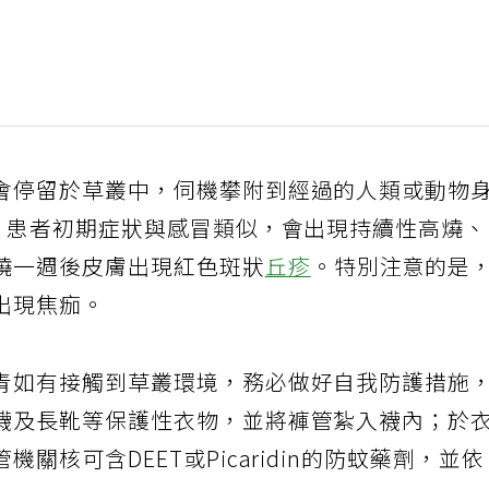
會停留於草叢中，伺機攀附到經過的人類或動物
天，患者初期症狀與感冒類似，會出現持續性高燒
燒一週後皮膚出現紅色斑狀
丘疹
。特別注意的是
出現焦痂。
青如有接觸到草叢環境，務必做好自我防護措施
襪及長靴等保護性衣物，並將褲管紮入襪內；於
關核可含DEET或Picaridin的防蚊藥劑，並