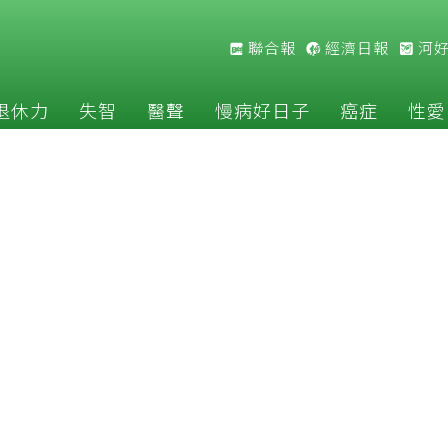
聯合報
經濟日報
河
退休力
失智
醫聲
慢病好日子
癌症
性愛