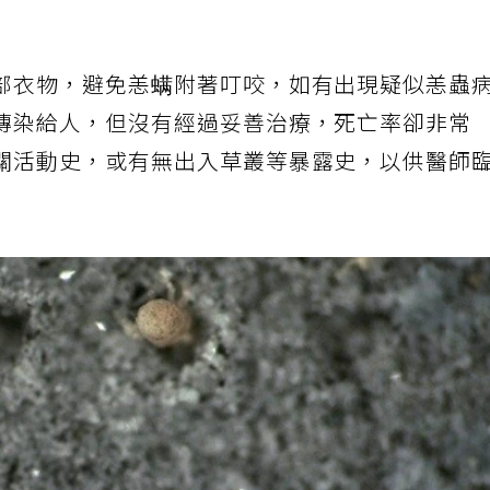
部衣物，避免恙螨附著叮咬，如有出現疑似恙蟲
傳染給人，但沒有經過妥善治療，死亡率卻非常
關活動史，或有無出入草叢等暴露史，以供醫師