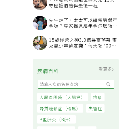
坪林獨居老翁離世無人知 13犬
守屋護遺體伴最後一程
先生走了，太太可以續領勞保年
金嗎？專家揭遺屬年金怎麼領，
看順位還要看資格
15歲經營之神3.9億暴富落幕 麥
克風少年蘇友謙：每天領700元
過日子
看更多
疾病百科
大腸直腸癌（大腸癌）
痔瘡
骨質疏鬆症（骨鬆）
失智症
B型肝炎（B肝）