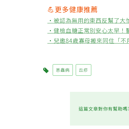
💪更多健康推薦
‧被認為無用的東西反幫了大
‧健檢血糖正常別安心太早！
‧兒邀84歲寡母搬來同住「
恙蟲病
丘疹
這篇文章對你有幫助嗎