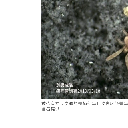
被帶有立克次體的恙蟎幼蟲叮咬會感染恙蟲
管署提供