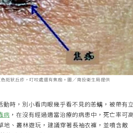
紅色斑狀丘疹，叮咬處還有焦痂。圖／南投衛生局提供
活動時，別小看肉眼幾乎看不見的恙螨，被帶有
蟲病
，在沒有經過適當治療的病患中，死亡率可
入草地、叢林遊玩，建議穿著長袖衣褲，並噴含敵