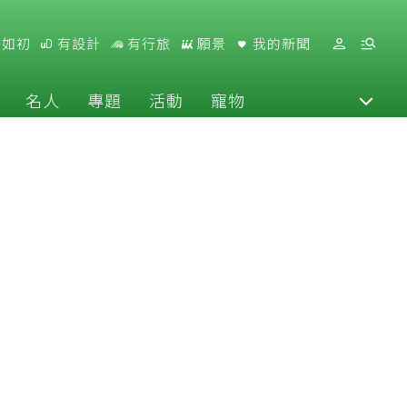
好如初
有設計
有行旅
願景
我的新聞
名人
專題
活動
寵物