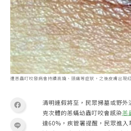
遭恙蟲叮咬發病會持續高燒、頭痛等症狀，之後皮膚出現
清明連假將至，民眾掃墓或野外
克次體的恙蟎幼蟲叮咬會感染
恙
達60%，疾管署提醒，民眾進