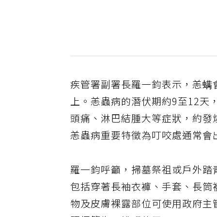
疾管署副署長羅一鈞表示，恙螨
上。恙蟲病的潛伏期約9至12
頭痛、淋巴結腫大等症狀，約發
恙蟲病重要特徵為叮咬處通常會
羅一鈞呼籲，掃墓祭祖或戶外踏
包括穿著長袖衣褲、手套、長筒
物及皮膚裸露部位可使用政府主管機