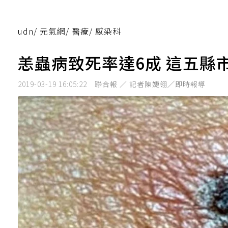
udn
/
元氣網
/
醫療
/
感染科
恙蟲病致死率達6成 這五縣
2019-03-19 16:05:22
聯合報 ／ 記者陳婕翎╱即時報導