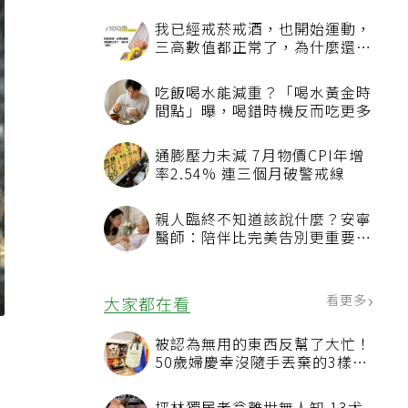
我已經戒菸戒酒，也開始運動，
三高數值都正常了，為什麼還不
能停藥？
吃飯喝水能減重？「喝水黃金時
間點」曝，喝錯時機反而吃更多
通膨壓力未減 7月物價CPI年增
率2.54% 連三個月破警戒線
親人臨終不知道該說什麼？安寧
醫師：陪伴比完美告別更重要，
4句話值得及早說出口
看更多
大家都在看
疾
被認為無用的東西反幫了大忙！
50歲婦慶幸沒隨手丟棄的3樣物
品