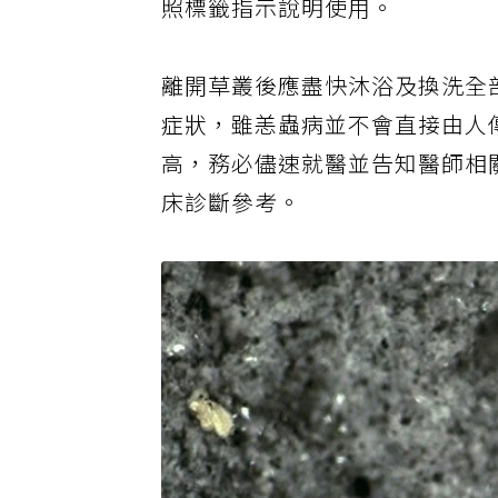
照標籤指示說明使用。
離開草叢後應盡快沐浴及換洗全
症狀，雖恙蟲病並不會直接由人
高，務必儘速就醫並告知醫師相
床診斷參考。