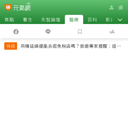
焦點
養生
失智論壇
醫療
百科
影音
飛機延誤還能去逛免稅店嗎？旅遊專家提醒：這個
快訊
時間最好別離開登機門