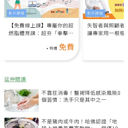
影片課程
影片課程
【免費線上課】專屬你的超
失智者與照顧者
燃脂體育課：超夯「拳擊有
讓專家用一根棍
氧」高壓族在家釋放壓力無
何逆轉退化大腦
免費
負擔
課）
特價
延伸閱讀
不靠狂消毒！醫揭降低感染風險8
個習慣：洗手只是其中之一
不是豬肉或牛肉！哈佛認證「地