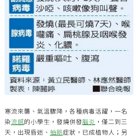
寒流來襲、氣溫驟降，各種病毒活躍，一名
染
流感
的小學生，發燒併發
腦炎
，僅二到三
天，出現昏迷、
抽筋
症狀，已成植物人；另