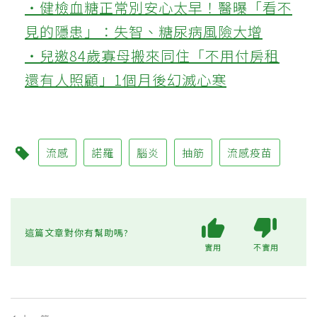
‧健檢血糖正常別安心太早！醫曝「看不
見的隱患」：失智、糖尿病風險大增
‧兒邀84歲寡母搬來同住「不用付房租
還有人照顧」1個月後幻滅心寒
流感
諾羅
腦炎
抽筋
流感疫苗
這篇文章對你有幫助嗎?
實用
不實用