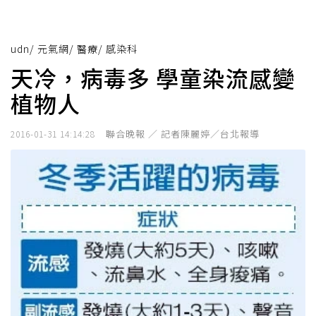
udn
/
元氣網
/
醫療
/
感染科
天冷，病毒多 學童染流感變
植物人
聯合晚報 ／ 記者陳麗婷／台北報導
2016-01-31 14:14:28