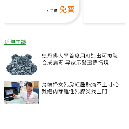
上影音課）
何逆轉退化大腦
免費
課）
特價
延伸閱讀
史丹佛大學首度用AI造出可複製
合成病毒 專家示警噩夢情境
育齡婦女乳房紅腫熱痛不止 小心
難纏肉芽腫性乳腺炎找上門