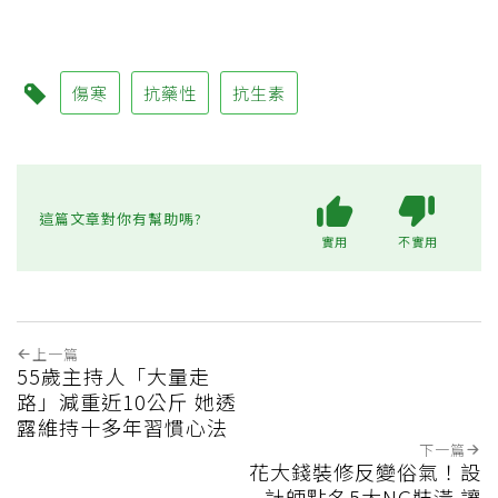
傷寒
抗藥性
抗生素
這篇文章對你有幫助嗎?
實用
不實用
上一篇
55歲主持人「大量走
路」減重近10公斤 她透
露維持十多年習慣心法
下一篇
花大錢裝修反變俗氣！設
計師點名5大NG裝潢 讓