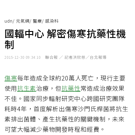
udn
/
元氣網
/
醫療
/
感染科
國輻中心 解密傷寒抗藥性機
制
聯合報 ／ 記者洪欣慈／台北報導
2015-12-30 09:34:10
傷寒
每年造成全球約20萬人死亡，現行主要
使用
抗生素
治療，但
抗藥性
常造成治療效果
不佳。國家同步輻射研究中心跨國研究團隊
耗時4年，首度解析出傷寒沙門氏桿菌將抗生
素排出菌體、產生抗藥性的關鍵機制，未來
可望大幅減少藥物開發時程和經費。