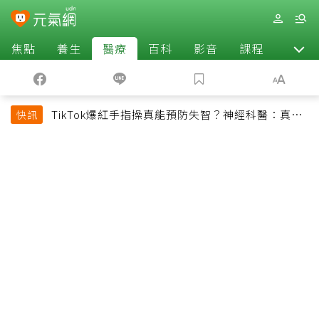
焦點
養生
醫療
百科
影音
課程
退休
TikTok爆紅手指操真能預防失智？神經科醫：真正
快訊
該做的是4件事