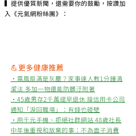
▍提供優質新聞，還需要你的鼓勵，按讚加
入《元氣網粉絲團》：
💪更多健康推薦
‧電風扇滿是灰塵？家事達人教1分鐘清
潔法 多加一物還能防髒汙附著
‧45歲男存2千萬提早退休 接信用卡公司
通知「淚回職場」：有錢也碰壁
‧用千元手機、拒絕社群網站 48歲社長
中年後重視和放棄的事：不為面子消費