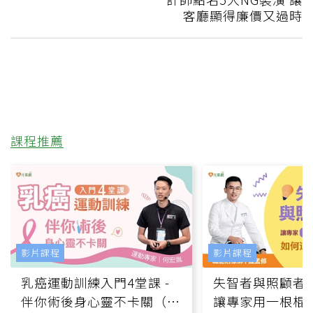
客廳顯得廉價又過時
課程推薦
影片課程
影片課程
乳癌運動訓練入門4堂課 -
失智者與照顧者
伴你術後身心靈不卡關（線
讓專家用一根棍