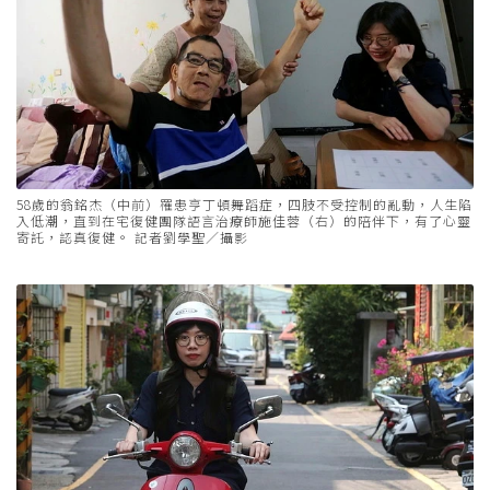
58歲的翁銘杰（中前）罹患亨丁頓舞蹈症，四肢不受控制的亂動，人生陷
入低潮，直到在宅復健團隊語言治療師施佳蓉（右）的陪伴下，有了心靈
寄託，認真復健。 記者劉學聖／攝影