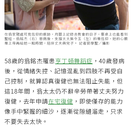
在翁家隨處可見信仰的痕跡，月曆上記錄去教會的日子，餐桌上也能看到
聖經，翁銘杰（右）發病後，支撐太太吳令玉（左）的是信仰，她的心願
是上帝再給她一點時間，陪伴丈夫與兒子。 記者劉學聖／攝影
58歲的翁銘杰罹患
亨丁頓舞蹈症
，40歲發病
後，從情緒失控、記憶混亂到四肢不再受自
己控制，就算認真復健也無法阻止失能，但
這18年間，翁太太仍不辭辛勞帶著丈夫努力
復健，去年申請
在宅復健
，即使僅存的能力
像手中緊握的細沙，逐漸從隙縫溜走，只求
不要失去太快。