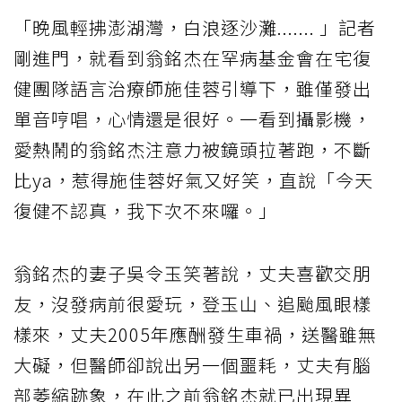
「晚風輕拂澎湖灣，白浪逐沙灘....... 」記者
剛進門，就看到翁銘杰在罕病基金會在宅復
健團隊語言治療師施佳蓉引導下，雖僅發出
單音哼唱，心情還是很好。一看到攝影機，
愛熱鬧的翁銘杰注意力被鏡頭拉著跑，不斷
比ya，惹得施佳蓉好氣又好笑，直說「今天
復健不認真，我下次不來囉。」
翁銘杰的妻子吳令玉笑著說，丈夫喜歡交朋
友，沒發病前很愛玩，登玉山、追颱風眼樣
樣來，丈夫2005年應酬發生車禍，送醫雖無
大礙，但醫師卻說出另一個噩耗，丈夫有腦
部萎縮跡象，在此之前翁銘杰就已出現異