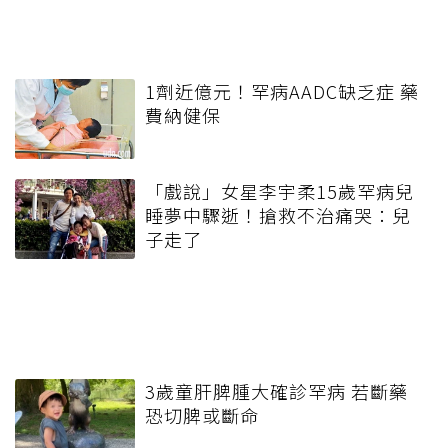
1劑近億元！罕病AADC缺乏症 藥
費納健保
「戲說」女星李宇柔15歲罕病兒
睡夢中驟逝！搶救不治痛哭：兒
子走了
3歲童肝脾腫大確診罕病 若斷藥
恐切脾或斷命