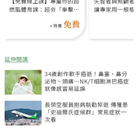
【免費線上課】專屬你的超
失智者與照顧者
燃脂體育課：超夯「拳擊有
讓專家用一根棍
氧」高壓族在家釋放壓力無
何逆轉退化大腦
免費
負擔
課）
特價
延伸閱讀
34歲創作歌手癌逝！鼻塞、鼻分
泌物、頭痛…NK/T細胞淋巴癌症
狀像感冒易延誤
長榮空服員抱病執勤猝逝 傳罹患
「史迪爾氏症候群」常見症狀一
次看