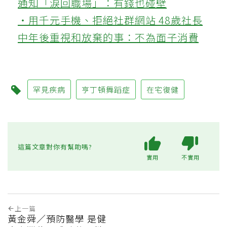
通知「淚回職場」：有錢也碰壁
‧用千元手機、拒絕社群網站 48歲社長
中年後重視和放棄的事：不為面子消費
罕見疾病
亨丁頓舞蹈症
在宅復健
這篇文章對你有幫助嗎?
實用
不實用
上一篇
黃金舜／預防醫學 是健