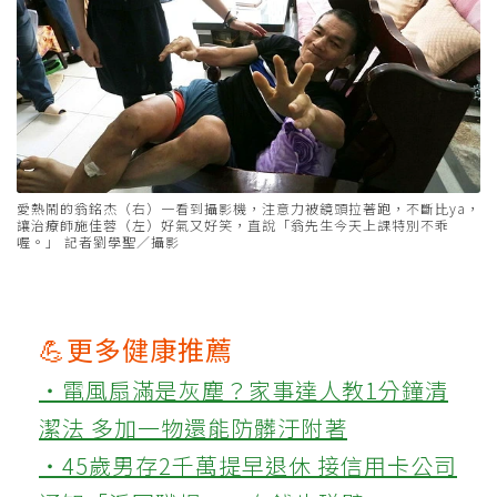
愛熱鬧的翁銘杰（右）一看到攝影機，注意力被鏡頭拉著跑，不斷比ya，
讓治療師施佳蓉（左）好氣又好笑，直說「翁先生今天上課特別不乖
喔。」 記者劉學聖／攝影
💪更多健康推薦
‧電風扇滿是灰塵？家事達人教1分鐘清
潔法 多加一物還能防髒汙附著
‧45歲男存2千萬提早退休 接信用卡公司