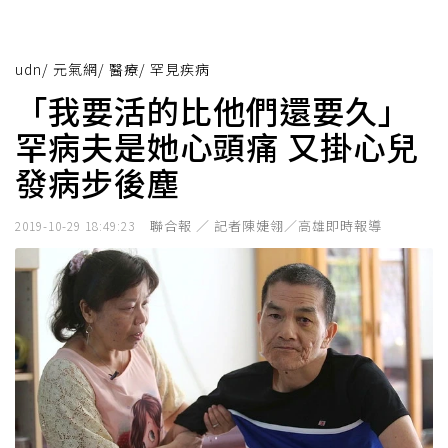
udn
/
元氣網
/
醫療
/
罕見疾病
「我要活的比他們還要久」
罕病夫是她心頭痛 又掛心兒
發病步後塵
聯合報 ／ 記者陳婕翎／高雄即時報導
2019-10-29 18:49:23