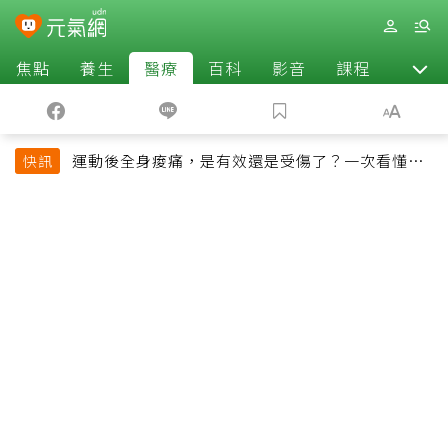
焦點
養生
醫療
百科
影音
課程
退休
運動後全身痠痛，是有效還是受傷了？一次看懂延
快訊
遲性肌肉痠痛