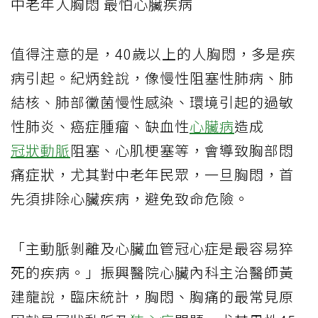
中老年人胸悶 最怕心臟疾病
值得注意的是，40歲以上的人胸悶，多是疾
病引起。紀炳銓說，像慢性阻塞性肺病、肺
結核、肺部黴菌慢性感染、環境引起的過敏
性肺炎、癌症腫瘤、缺血性
心臟病
造成
冠狀動脈
阻塞、心肌梗塞等，會導致胸部悶
痛症狀，尤其對中老年民眾，一旦胸悶，首
先須排除心臟疾病，避免致命危險。
「主動脈剝離及心臟血管冠心症是最容易猝
死的疾病。」振興醫院心臟內科主治醫師黃
建龍說，臨床統計，胸悶、胸痛的最常見原