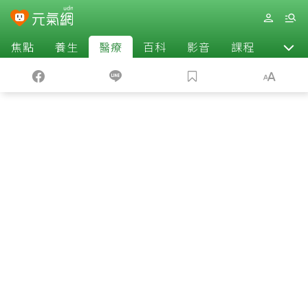
焦點
養生
醫療
百科
影音
課程
退休