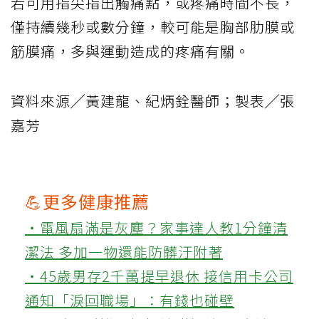
若可用指尖指出觸痛點，或疼痛時間不長，
僅持續幾秒或數分鐘，較可能是胸部肋膜或
筋膜痛，多與運動造成的疼痛有關。
資料來源╱黃建龍、紀炳銓醫師；製表╱張
嘉芳
💪更多健康推薦
‧電風扇滿是灰塵？家事達人教1分鐘清
潔法 多加一物還能防髒汙附著
‧45歲男存2千萬提早退休 接信用卡公司
通知「淚回職場」：有錢也碰壁