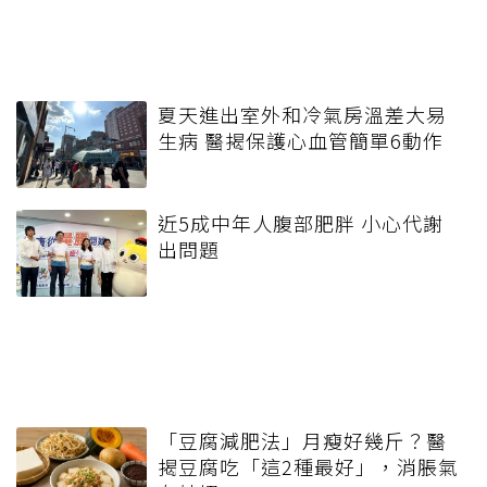
夏天進出室外和冷氣房溫差大易
生病 醫揭保護心血管簡單6動作
近5成中年人腹部肥胖 小心代謝
出問題
「豆腐減肥法」月瘦好幾斤？醫
揭豆腐吃「這2種最好」，消脹氣