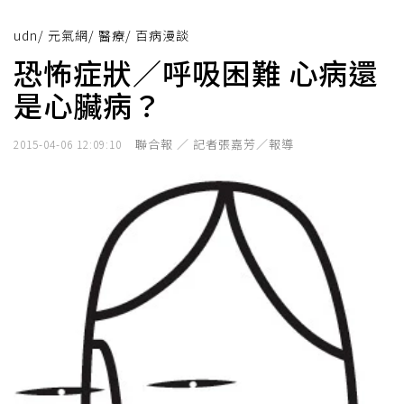
udn
/
元氣網
/
醫療
/
百病漫談
恐怖症狀／呼吸困難 心病還
是心臟病？
聯合報 ／ 記者張嘉芳／報導
2015-04-06 12:09:10