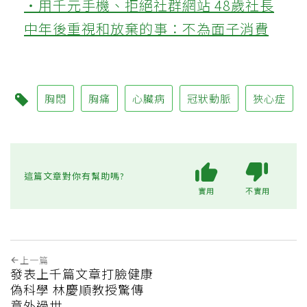
‧用千元手機、拒絕社群網站 48歲社長
中年後重視和放棄的事：不為面子消費
胸悶
胸痛
心臟病
冠狀動脈
狹心症
這篇文章對你有幫助嗎?
實用
不實用
上一篇
發表上千篇文章打臉健康
偽科學 林慶順教授驚傳
意外過世