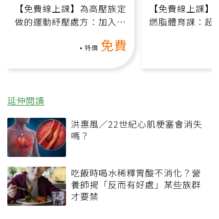
【免費線上課】為高壓族定
【免費線上課】
做的運動紓壓處方：加入行
燃脂體育課：超
動、增肌、互動元素，0基
氧」高壓族在家
免費
礎也能做！
負擔
特價
延伸閱讀
洪惠風／22世紀心肌梗塞會消失
嗎？
吃飯時喝水稀釋胃酸不消化？營
養師揭「反而有好處」某些族群
才要禁