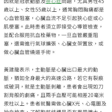
因就是冠狀動脈及
狹心症
問題，尤其男性45
歲以上、女性55歲以上，通常胸悶胸痛都是
心血管阻塞，心臟血流不足引起狹心症或心
肌梗塞。此時患者須立即接受心導管檢查，
並配合服用抗血栓藥物，一旦血管嚴重阻
塞，還需進行氣球擴張、心臟支架置放，或
做心臟血管繞道手術。
黃建龍表示，主動脈是心臟出口最大的動
脈，猶如全身最大的高速公路，若它有裂痕
或破洞，就是主動脈剝離，患者會出現如刀
割背般的劇痛，且兩手血壓可能相差20毫米
汞柱以上。患者就醫需做心臟X光、心電圖及
抽血檢查，了解胸部結構是否有異常擴大，