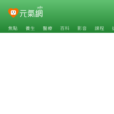
焦點
養生
醫療
百科
影音
課程