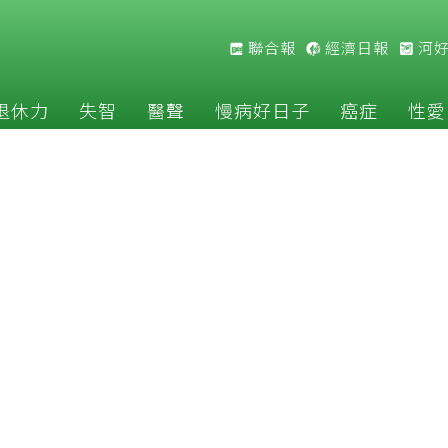
聯合報
經濟日報
河
退休力
失智
醫聲
慢病好日子
癌症
性愛