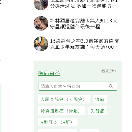
電風扇滿是灰塵？家事達人教1
成
分鐘清潔法 多加一物還能防髒
汙附著
坪林獨居老翁離世無人知 13犬
守屋護遺體伴最後一程
15歲經營之神3.9億暴富落幕 麥
人
克風少年蘇友謙：每天領700元
過日子
生
看更多
疾病百科
大腸直腸癌（大腸癌）
痔瘡
骨質疏鬆症（骨鬆）
失智症
B型肝炎（B肝）