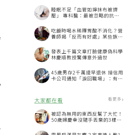
睡眠不足「血管如擰抹布被擠
壓」 專科醫：最被忽略的抗老
方法
吃飯時喝水稀釋胃酸不消化？營
格
養師揭「反而有好處」某些族群
才要禁
發表上千篇文章打臉健康偽科學
林慶順教授驚傳意外過世
45歲男存2千萬提早退休 接信用
卡公司通知「淚回職場」：有錢
小
也碰壁
看更多
大家都在看
被認為無用的東西反幫了大忙！
50歲婦慶幸沒隨手丟棄的3樣物
以
品