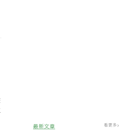
在
工
看更多
最新文章