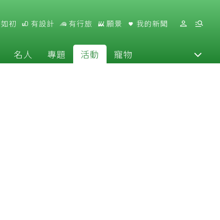
好如初
有設計
有行旅
願景
我的新聞
名人
專題
活動
寵物