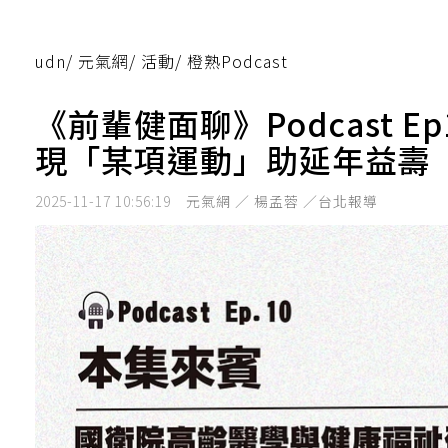
udn
/
元氣網
/
活動
/
橙熟Podcast
《前輩健面聊》Podcast 
現「某項運動」助延年益壽
2025-11-17 10:56:19
元氣網 ／ 楊孟蓉 ／台北報導