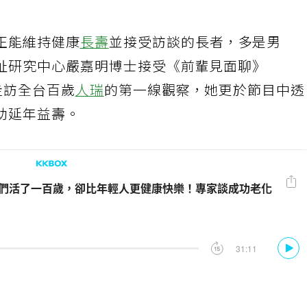
正能維持健康
長壽
並接受訪談的長者，多是男
祉研究中心嚴嘉明博士接受《前輩見面聊》
隊走訪全台百歲
人瑞
的第一線觀察，她更於節目中
助延年益壽。