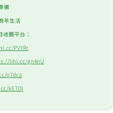
準備
受晚年生活
節目收聽平台：
ihi.cc/PVYRr
ps://lihi.cc/gn4nU
.cc/q7dca
i.cc/kE7OI