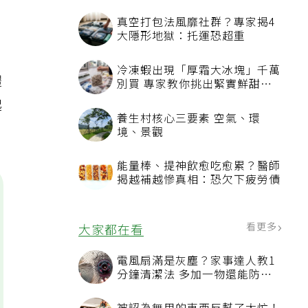
真空打包法風靡社群？專家揭4
大隱形地獄：托運恐超重
冷凍蝦出現「厚霜大冰塊」千萬
體
別買 專家教你挑出緊實鮮甜蝦
子
起
養生村核心三要素 空氣、環
境、景觀
能量棒、提神飲愈吃愈累？醫師
揭越補越慘真相：恐欠下疲勞債
看更多
大家都在看
電風扇滿是灰塵？家事達人教1
分鐘清潔法 多加一物還能防髒
汙附著