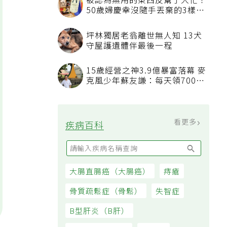
被認為無用的東西反幫了大忙！
50歲婦慶幸沒隨手丟棄的3樣物
品
坪林獨居老翁離世無人知 13犬
守屋護遺體伴最後一程
15歲經營之神3.9億暴富落幕 麥
克風少年蘇友謙：每天領700元
過日子
看更多
疾病百科
大腸直腸癌（大腸癌）
痔瘡
骨質疏鬆症（骨鬆）
失智症
B型肝炎（B肝）