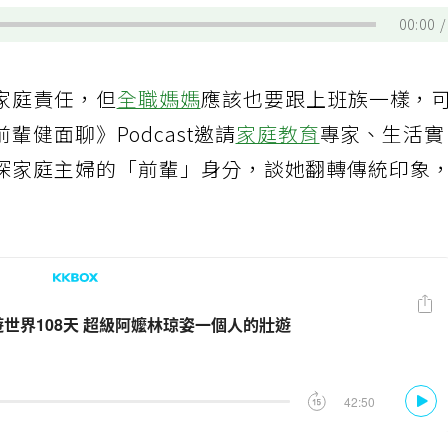
00:00
家庭責任，但
全職媽媽
應該也要跟上班族一樣，
健面聊》Podcast邀請
家庭教育
專家、生活
深家庭主婦的「前輩」身分，談她翻轉傳統印象