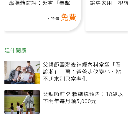
燃脂體育課：超夯「拳擊有
讓專家用一根棍
氧」高壓族在家釋放壓力無
何逆轉退化大腦
免費
負擔
課）
特價
延伸閱讀
父親節團聚後神經內科常迎「看
診潮」 醫：爸爸步伐變小、站
不起來別只當老化
父親節前夕 賴總統預告：18歲以
下明年每月領5,000元