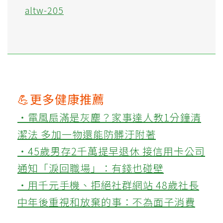
altw-205
💪更多健康推薦
‧電風扇滿是灰塵？家事達人教1分鐘清
潔法 多加一物還能防髒汙附著
‧45歲男存2千萬提早退休 接信用卡公司
通知「淚回職場」：有錢也碰壁
‧用千元手機、拒絕社群網站 48歲社長
中年後重視和放棄的事：不為面子消費