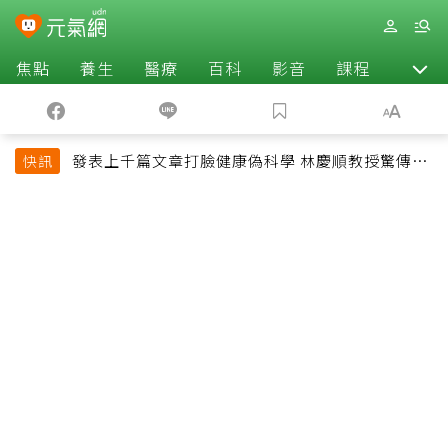
焦點
養生
醫療
百科
影音
課程
退休
發表上千篇文章打臉健康偽科學 林慶順教授驚傳意
快訊
外過世