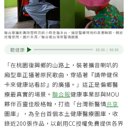
聯合報攝影團隊歷時百餘小時走遍全台，捕捉醫療現場的真實瞬間，開放
授權使用。圖片來源／聯合報台灣新醫情圖庫
聽健康
00:00
/
00:00
「在桃園復興鄉的山路上，裝著擴音喇叭的
廂型車正播著原民歌曲，穿插著『請帶健保
卡來健康站看診』的廣播。」這正是偏鄉醫
療最真實的場景。
聯合報
健康事業部與MOU
夥伴百靈佳殷格翰，打造「台灣新醫情
共享
圖庫」，為全台首個本土健康醫療圖庫，收
錄近200張作品，以創用CC授權免費提供各界