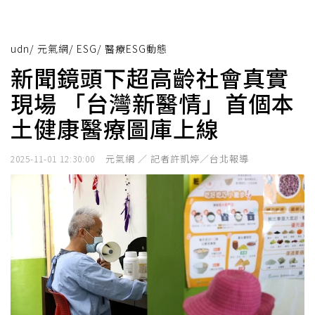
udn
/
元氣網
/
ESG
/
醫療ESG動態
新聞鏡頭下超高齡社會真實
現場 「台灣新醫情」首個本
土健康醫療圖庫上線
元氣網 ／ 記者許凱婷／台北報導
2025-11-01 12:30:00