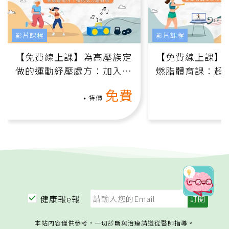
影片課程
影片課程
【免費線上課】為高壓族定
【免費線上課】
做的運動紓壓處方：加入行
燃脂體育課：超
動、增肌、互動元素，0基
氧」高壓族在家
免費
礎也能做！
負擔
特價
健康報e報
本站內容僅供參考，一切診斷與治療請遵從醫師指導。