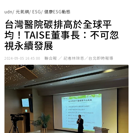
udn
/
元氣網
/
ESG
/
健康ESG動態
台灣醫院碳排高於全球平
均！TAISE董事長：不可忽
視永續發展
聯合報 ／ 記者林琮恩／台北即時報導
2024-09-05 16:45:00