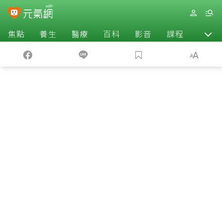
焦點
養生
醫療
百科
影音
課程
退休