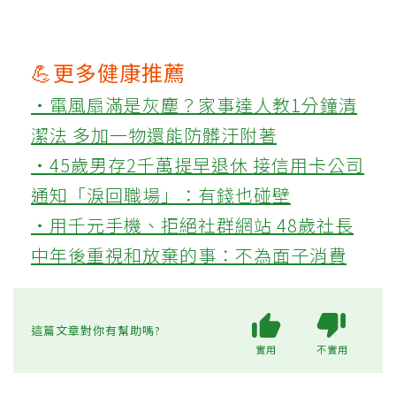
💪更多健康推薦
‧電風扇滿是灰塵？家事達人教1分鐘清
潔法 多加一物還能防髒汙附著
‧45歲男存2千萬提早退休 接信用卡公司
通知「淚回職場」：有錢也碰壁
‧用千元手機、拒絕社群網站 48歲社長
中年後重視和放棄的事：不為面子消費
這篇文章對你有幫助嗎?
實用
不實用