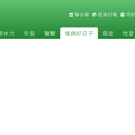
聯合報
經濟日報
河
退休力
失智
醫聲
慢病好日子
癌症
性愛