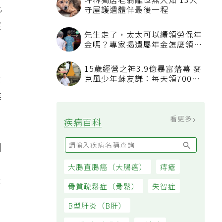
坪林獨居老翁離世無人知 13犬
此
守屋護遺體伴最後一程
沒
先生走了，太太可以續領勞保年
金嗎？專家揭遺屬年金怎麼領，
看順位還要看資格
15歲經營之神3.9億暴富落幕 麥
量
克風少年蘇友謙：每天領700元
過日子
建
看更多
疾病百科
測
大腸直腸癌（大腸癌）
痔瘡
售
骨質疏鬆症（骨鬆）
失智症
B型肝炎（B肝）