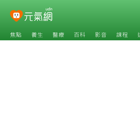
焦點
養生
醫療
百科
影音
課程