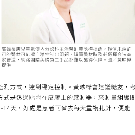
高雄長庚兒童遺傳內分泌科主治醫師黃映樺提醒，輕信未經許
可的醫材可能讓血糖控制出問題，購買醫材時務必選擇合法商
家管道，網路團購與購買二手品都難以獲得保障。圖／黃映樺
提供
監測方式，達到穩定控制。黃映樺會建議糖友，
方式是透過貼附在皮膚上的感測器，來測量組織
-14天，好處是患者可省去每天重複扎針，便能