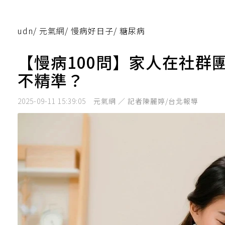
udn
/
元氣網
/
慢病好日子
/
糖尿病
【慢病100問】家人在社群
不精準？
2025-09-11 15:39:05
元氣網 ／ 記者陳麗婷/台北報導