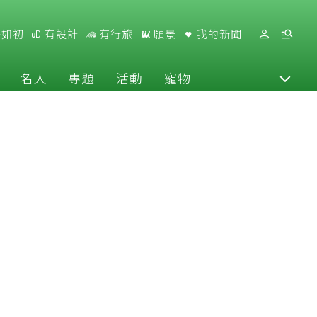
好如初
有設計
有行旅
願景
我的新聞
名人
專題
活動
寵物