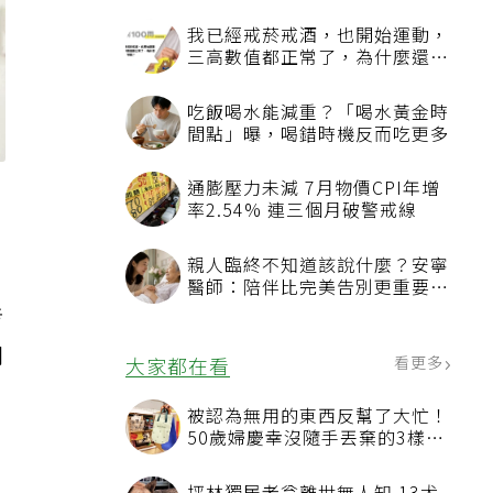
我已經戒菸戒酒，也開始運動，
三高數值都正常了，為什麼還不
能停藥？
吃飯喝水能減重？「喝水黃金時
間點」曝，喝錯時機反而吃更多
通膨壓力未減 7月物價CPI年增
率2.54% 連三個月破警戒線
親人臨終不知道該說什麼？安寧
醫師：陪伴比完美告別更重要，
4句話值得及早說出口
考
間
看更多
大家都在看
被認為無用的東西反幫了大忙！
50歲婦慶幸沒隨手丟棄的3樣物
品