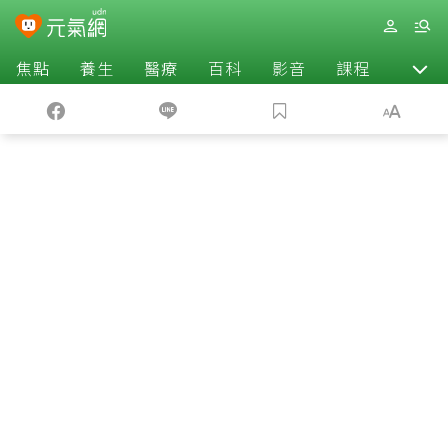
焦點
養生
醫療
百科
影音
課程
退休