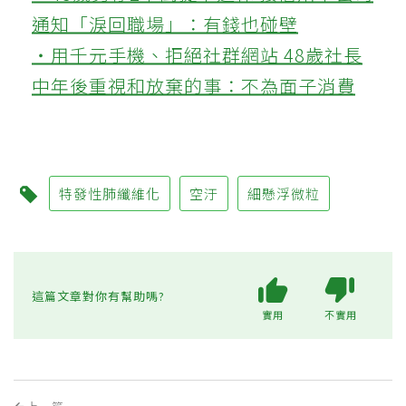
通知「淚回職場」：有錢也碰壁
‧用千元手機、拒絕社群網站 48歲社長
中年後重視和放棄的事：不為面子消費
特發性肺纖維化
空汙
細懸浮微粒
這篇文章對你有幫助嗎?
實用
不實用