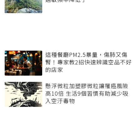
這種餐廳PM2.5暴量，傷肺又傷
腎！專家教2招快速辨識空品不好
的店家
懸浮微粒加塑膠微粒讓罹癌風險
高10倍 生活9個習慣有助減少吸
入空汙毒物