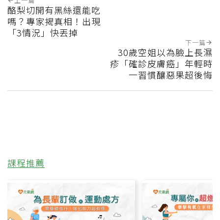
上一篇
酪梨切開有黑絲還能吃
嗎？專家揭真相！出現
「3情況」快丟掉
下一篇
30歲空姐以為臉上長濕
疹「確診皮膚癌」年輕時
一習慣釀惡果超後悔
課程推薦