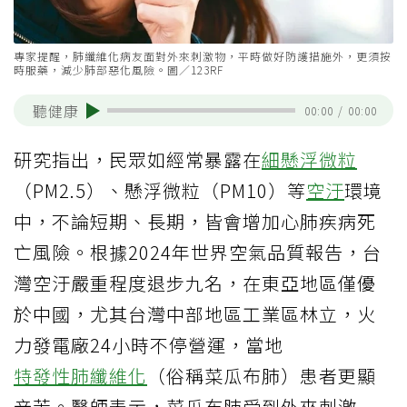
專家提醒，肺纖維化病友面對外來刺激物，平時做好防護措施外，更須按
時服藥，減少肺部惡化風險。圖／123RF
聽健康
00:00
/
00:00
研究指出，民眾如經常暴露在
細懸浮微粒
（PM2.5）、懸浮微粒（PM10）等
空汙
環境
中，不論短期、長期，皆會增加心肺疾病死
亡風險。根據2024年世界空氣品質報告，台
灣空汙嚴重程度退步九名，在東亞地區僅優
於中國，尤其台灣中部地區工業區林立，火
力發電廠24小時不停營運，當地
特發性肺纖維化
（俗稱菜瓜布肺）患者更顯
辛苦。醫師表示，菜瓜布肺受到外來刺激