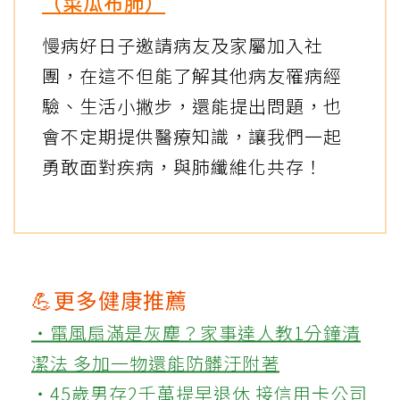
（菜瓜布肺）
慢病好日子邀請病友及家屬加入社
團，在這不但能了解其他病友罹病經
驗、生活小撇步，還能提出問題，也
會不定期提供醫療知識，讓我們一起
勇敢面對疾病，與肺纖維化共存！
💪更多健康推薦
‧電風扇滿是灰塵？家事達人教1分鐘清
潔法 多加一物還能防髒汙附著
‧45歲男存2千萬提早退休 接信用卡公司