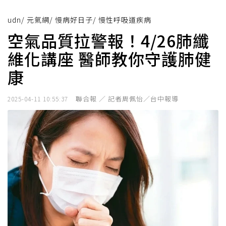
udn
/
元氣網
/
慢病好日子
/
慢性呼吸道疾病
空氣品質拉警報！4/26肺纖
維化講座 醫師教你守護肺健
康
聯合報 ／ 記者周佩怡／台中報導
2025-04-11 10:55:37