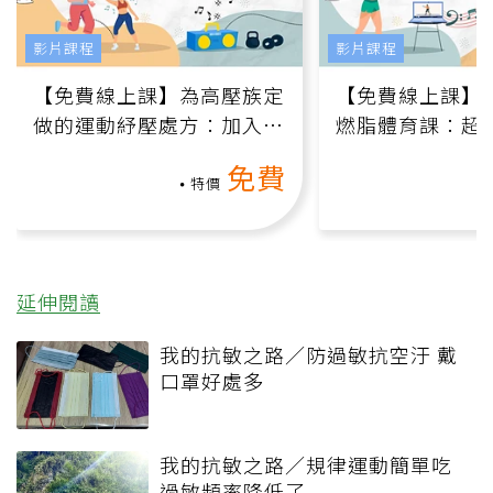
影片課程
影片課程
【免費線上課】為高壓族定
【免費線上課】
做的運動紓壓處方：加入行
燃脂體育課：超
動、增肌、互動元素，0基
氧」高壓族在家
免費
礎也能做！
負擔
特價
延伸閱讀
我的抗敏之路／防過敏抗空汙 戴
口罩好處多
我的抗敏之路／規律運動簡單吃
過敏頻率降低了