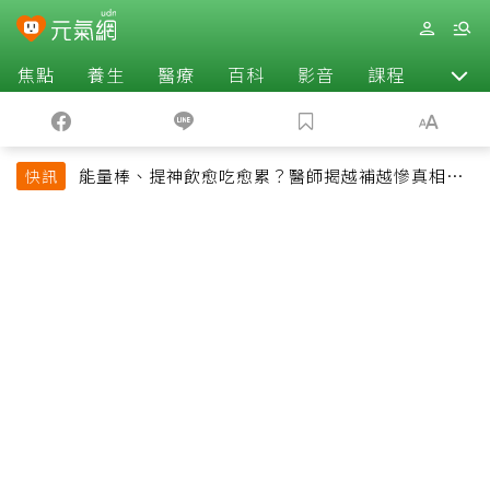
焦點
養生
醫療
百科
影音
課程
退休
能量棒、提神飲愈吃愈累？醫師揭越補越慘真相：
快訊
恐欠下疲勞債