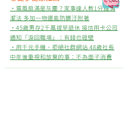
‧電風扇滿是灰塵？家事達人教1分鐘清
潔法 多加一物還能防髒汙附著
‧45歲男存2千萬提早退休 接信用卡公司
通知「淚回職場」：有錢也碰壁
‧用千元手機、拒絕社群網站 48歲社長
中年後重視和放棄的事：不為面子消費
這篇文章對你有幫助嗎?
實用
不實用
上一篇
近5成中年人腹部肥胖 小