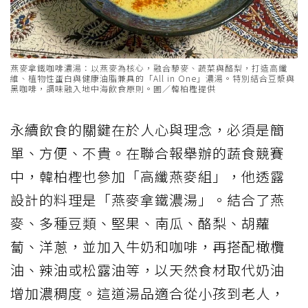
燕麥拿鐵咖啡濃湯：以燕麥為核心，融合藜麥、蔬菜與酪梨，打造高纖
維、植物性蛋白與健康油脂兼具的「All in One」濃湯。特別結合豆漿與
黑咖啡，調味融入地中海飲食原則。圖／韓柏檉提供
永續飲食的關鍵在於人心與理念，必須是簡
單、方便、不貴。在聯合報舉辦的蔬食競賽
中，韓柏檉也參加「高纖燕麥組」，他透露
設計的料理是「燕麥拿鐵濃湯」。結合了燕
麥、多種豆類、堅果、南瓜、酪梨、胡蘿
蔔、洋蔥，並加入牛奶和咖啡，再搭配橄欖
油、辣油或松露油等，以天然食材取代奶油
增加濃稠度。這道湯品適合從小孩到老人，