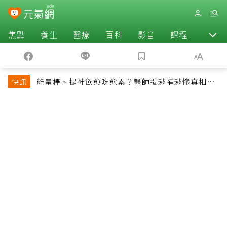
焦點
養生
醫療
百科
影音
課程
退休
能量棒、提神飲愈吃愈累？醫師揭越補越慘真相：
快訊
恐欠下疲勞債