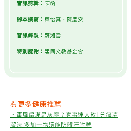
音訊剪輯：
陳函
腳本撰寫：
蔡怡真、陳慶安
音訊錄製：
蘇湘雲
特別感謝：
建同文教基金會
💪更多健康推薦
‧電風扇滿是灰塵？家事達人教1分鐘清
潔法 多加一物還能防髒汙附著