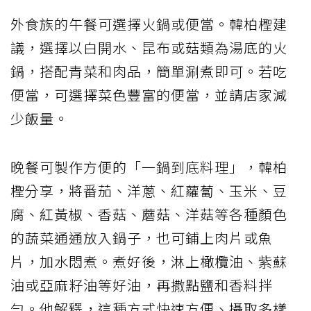
外食族的午餐可選擇火鍋或便當。韓柏檉建
議，選擇以白開水、昆布或菇類為湯底的火
鍋，搭配青菜和肉品，簡單涮煮即可。若吃
便當，可選擇菜色豐富的便當，並請店家減
少飯量。
晚餐可製作方便的「一鍋到底料理」，韓柏
檉分享，將番茄、洋蔥、紅蘿蔔、玉米、豆
腐、紅黃椒、香菇、蘑菇、洋菇等各種顏色
的蔬菜通通放入鍋子，也可鋪上肉片或魚
片，加水悶煮。煮好後，淋上橄欖油、紫蘇
油或亞麻籽油等好油，再撒點鹽和香料拌
勻。他解釋，這種方式快速方便、攝取多樣