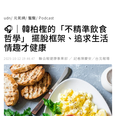
udn
/
元氣網
/
醫聲
/
Podcast
🎧｜韓柏檉的「不精準飲食
哲學」 擺脫框架、追求生活
情趣才健康
聯合報健康事業部 ／ 記者陳慶安／台北報導
2025-10-12 19:46:47