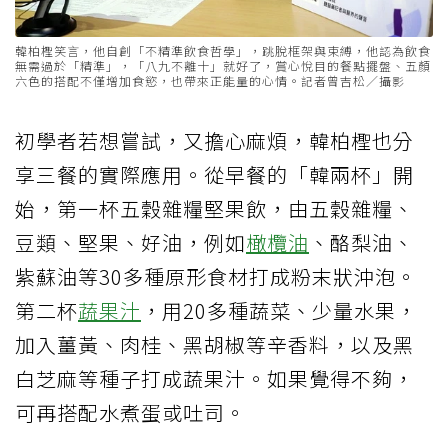
韓柏檉笑言，他自創「不精準飲食哲學」，跳脫框架與束縛，他認為飲食
無需過於「精準」，「八九不離十」就好了，賞心悅目的餐點擺盤、五顏
六色的搭配不僅增加食慾，也帶來正能量的心情。記者曾吉松／攝影
初學者若想嘗試，又擔心麻煩，韓柏檉也分
享三餐的實際應用。從早餐的「韓兩杯」開
始，第一杯五穀雜糧堅果飲，由五穀雜糧、
豆類、堅果、好油，例如
橄欖油
、酪梨油、
紫蘇油等30多種原形食材打成粉末狀沖泡。
第二杯
蔬果汁
，用20多種蔬菜、少量水果，
加入薑黃、肉桂、黑胡椒等辛香料，以及黑
白芝麻等種子打成蔬果汁。如果覺得不夠，
可再搭配水煮蛋或吐司。