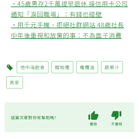
‧45歲男存2千萬提早退休 接信用卡公司
通知「淚回職場」：有錢也碰壁
‧用千元手機、拒絕社群網站 48歲社長
中年後重視和放棄的事：不為面子消費
地中海飲食
韓柏檉
橄欖油
蔬果汁
燕麥
這篇文章對你有幫助嗎?
實用
不實用