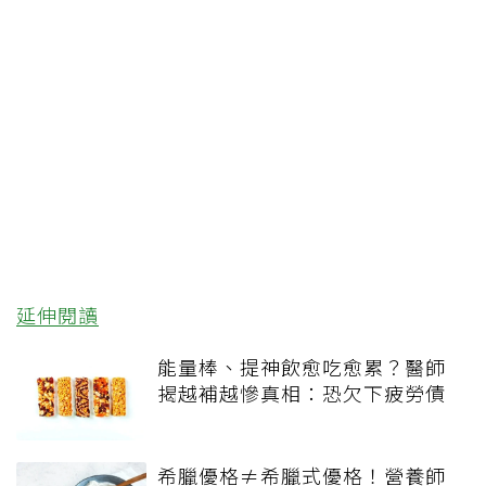
延伸閱讀
能量棒、提神飲愈吃愈累？醫師
揭越補越慘真相：恐欠下疲勞債
希臘優格≠希臘式優格！營養師