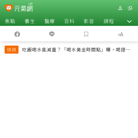
焦點
養生
醫療
百科
影音
課程
退休
吃飯喝水能減重？「喝水黃金時間點」曝，喝錯時
快訊
機反而吃更多