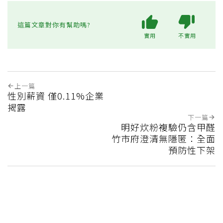
這篇文章對你有幫助嗎?
實用
不實用
上一篇
性別薪資 僅0.11%企業
揭露
下一篇
明好炊粉複驗仍含甲醛
竹市府澄清無隱匿：全面
預防性下架