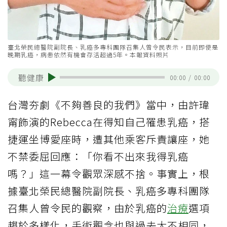
臺北榮民總醫院副院長、乳癌多專科團隊召集人曾令民表示，目前即使是
晚期乳癌，病患依然有機會存活超過5年。本報資料照片
聽健康
00:00
/
00:00
台灣夯劇《不夠善良的我們》當中，由許瑋
甯飾演的Rebecca在得知自己罹患乳癌，搭
捷運坐博愛座時，遭其他乘客斥責讓座，她
不禁委屈回應：「你看不出來我得乳癌
嗎？」這一幕令觀眾深感不捨。事實上，根
據臺北榮民總醫院副院長、乳癌多專科團隊
召集人曾令民的觀察，由於乳癌的
治療
選項
趨於多樣化，手術觀念也與過去大不相同，