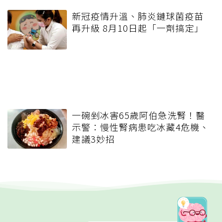
新冠疫情升溫、肺炎鏈球菌疫苗
再升級 8月10日起「一劑搞定」
一碗剉冰害65歲阿伯急洗腎！醫
示警：慢性腎病患吃冰藏4危機、
建議3妙招