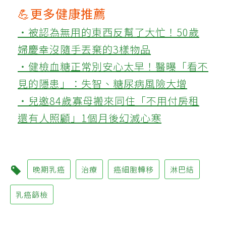
💪更多健康推薦
‧被認為無用的東西反幫了大忙！50歲
婦慶幸沒隨手丟棄的3樣物品
‧健檢血糖正常別安心太早！醫曝「看不
見的隱患」：失智、糖尿病風險大增
‧兒邀84歲寡母搬來同住「不用付房租
還有人照顧」1個月後幻滅心寒
晚期乳癌
治療
癌細胞轉移
淋巴結
乳癌篩檢