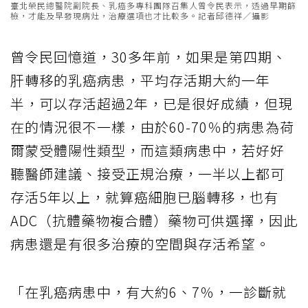
臺北榮民總醫院副院長、乳癌多專科團隊召集人曾令民表示，透過早期篩
檢，才能及早發現病灶，治療選項也才比較多。記者邱德祥／攝影
曾令民回憶道，30多年前，如果是第四期、
肝轉移的乳癌病患，平均存活期大約一年
半，可以存活超過2年，已是很好成績，但現
在的情況很不一樣，由於60-70％的病患為荷
爾蒙受體陽性類型，而這類病患中，若好好
聽醫師建議、接受正規治療，一半以上都可
存活5年以上，就算癌細胞已腦轉移，也有
ADC（抗體藥物複合體）藥物可供選擇，因此
病患還是有很多治療的空間與存活希望。
「在乳癌病患中，有大約6、7％，一診斷就