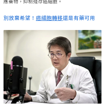
應藥物，抑制殘存癌細胞。
別放棄希望！
癌細胞轉移
還是有藥可用