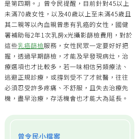
是第四期。」曾令民提醒，目前針對45以上
未滿70歲女性，以及40歲以上至未滿45歲且
其二親等以內血親曾患有乳癌的女性，國健
署補助每2年1次乳房x光攝影篩檢費用，對於
這些
乳癌篩檢
服務，女性民眾一定要好好把
握，透過早期篩檢，才能及早發現病灶，治
療選項也才比較多，若一味相信另類療法、
逃避正規診療，或撐到受不了才就醫，往往
必須忍受許多疼痛、不舒服，且失去治療先
機，盡早治療，存活機會也才能大為延長。
曾令民小檔案