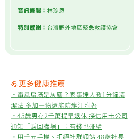
音訊錄製：
林琮恩
特別感謝：
台灣野外地區緊急救護協會
💪更多健康推薦
‧電風扇滿是灰塵？家事達人教1分鐘清
潔法 多加一物還能防髒汙附著
‧45歲男存2千萬提早退休 接信用卡公司
通知「淚回職場」：有錢也碰壁
‧用千元手機、拒絕社群網站 48歲社長