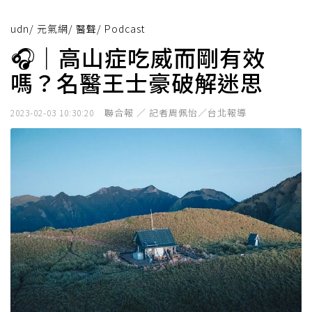
udn
/
元氣網
/
醫聲
/
Podcast
🎧｜高山症吃威而剛有效
嗎？名醫王士豪破解迷思
聯合報 ／ 記者周佩怡／台北報導
2023-02-03 10:30:20