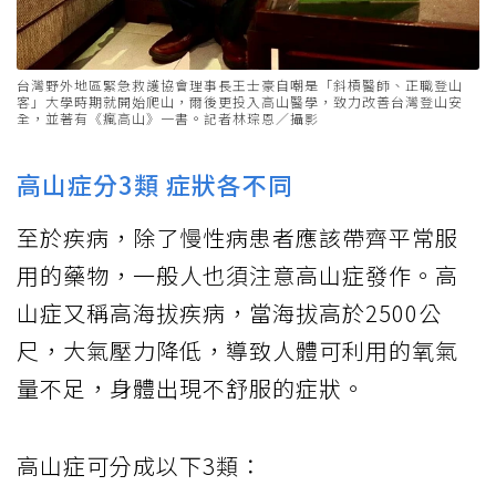
台灣野外地區緊急救護協會理事長王士豪自嘲是「斜槓醫師、正職登山
客」大學時期就開始爬山，爾後更投入高山醫學，致力改善台灣登山安
全，並著有《瘋高山》一書。記者林琮恩／攝影
高山症分3類 症狀各不同
至於疾病，除了慢性病患者應該帶齊平常服
用的藥物，一般人也須注意高山症發作。高
山症又稱高海拔疾病，當海拔高於2500公
尺，大氣壓力降低，導致人體可利用的氧氣
量不足，身體出現不舒服的症狀。
高山症可分成以下3類：