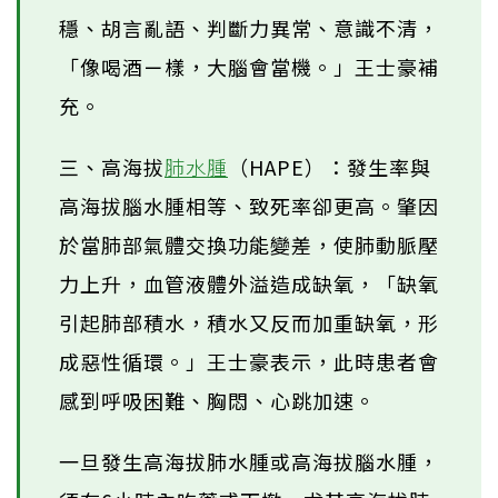
穩、胡言亂語、判斷力異常、意識不清，
「像喝酒ㄧ樣，大腦會當機。」王士豪補
充。
三、高海拔
肺水腫
（HAPE）：發生率與
高海拔腦水腫相等、致死率卻更高。肇因
於當肺部氣體交換功能變差，使肺動脈壓
力上升，血管液體外溢造成缺氧，「缺氧
引起肺部積水，積水又反而加重缺氧，形
成惡性循環。」王士豪表示，此時患者會
感到呼吸困難、胸悶、心跳加速。
一旦發生高海拔肺水腫或高海拔腦水腫，