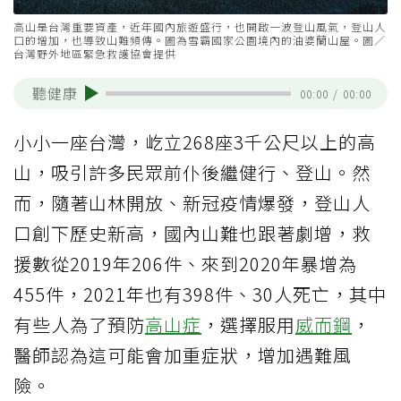
高山是台灣重要資產，近年國內旅遊盛行，也開啟一波登山風氣，登山人
口的增加，也導致山難頻傳。圖為雪霸國家公園境內的油婆蘭山屋。圖／
台灣野外地區緊急救護協會提供
聽健康
00:00
/
00:00
小小一座台灣，屹立268座3千公尺以上的高
山，吸引許多民眾前仆後繼健行、登山。然
而，隨著山林開放、新冠疫情爆發，登山人
口創下歷史新高，國內山難也跟著劇增，救
援數從2019年206件、來到2020年暴增為
455件，2021年也有398件、30人死亡，其中
有些人為了預防
高山症
，選擇服用
威而鋼
，
醫師認為這可能會加重症狀，增加遇難風
險。