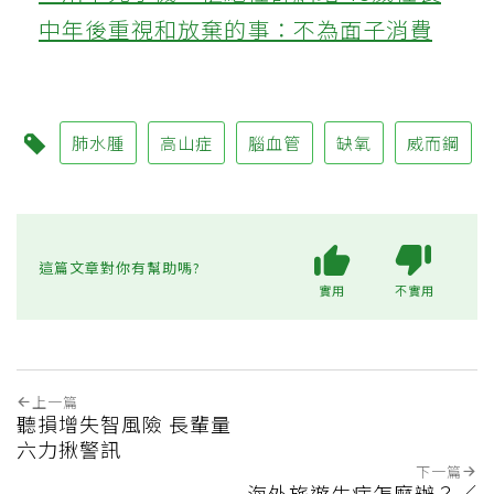
中年後重視和放棄的事：不為面子消費
肺水腫
高山症
腦血管
缺氧
威而鋼
這篇文章對你有幫助嗎?
實用
不實用
上一篇
聽損增失智風險 長輩量
六力揪警訊
下一篇
海外旅遊生病怎麼辦？／