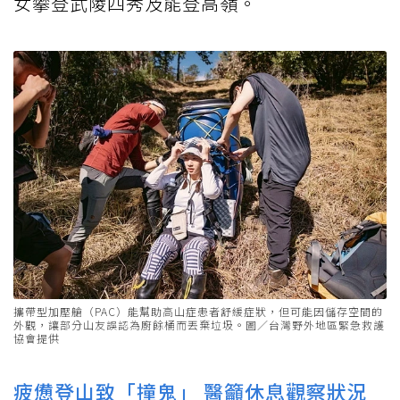
女攀登武陵四秀及能登高嶺。
攜帶型加壓艙（PAC）能幫助高山症患者舒緩症狀，但可能因儲存空間的
外觀，讓部分山友誤認為廚餘桶而丟棄垃圾。圖／台灣野外地區緊急救護
協會提供
疲憊登山致「撞鬼」 醫籲休息觀察狀況