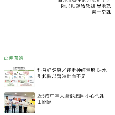
隱形眼鏡給教訓 異地就
醫一堂課
延伸閱讀
科普好健康／迷走神經暈厥 缺水
引起腦部暫時供血不足
近5成中年人腹部肥胖 小心代謝
出問題