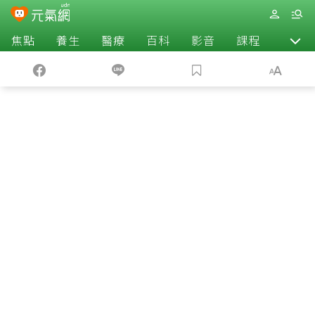
焦點
養生
醫療
百科
影音
課程
退休