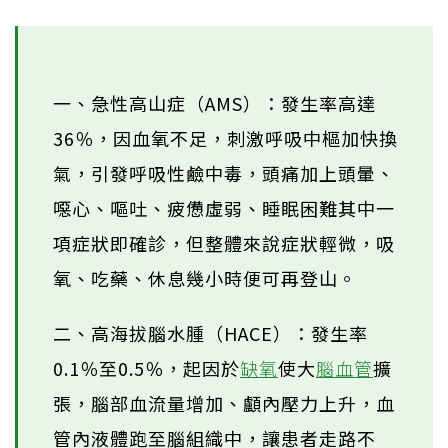
一、急性高山症（AMS）：發生率高達
36％，因血氧不足，刺激呼吸中樞加快換
氣，引發呼吸性鹼中毒，頭痛加上頭暈、
噁心、嘔吐、疲憊虛弱、睡眠困難其中一
項症狀即確診，但整體來說症狀輕微，吸
氧、吃藥、休息幾小時便可再登山。
二、高海拔腦水腫（HACE）：發生率
0.1％至0.5％，起因於
缺氧
使大
腦血管
擴
張，腦部血流量增加、顱內壓力上升，血
管內液體跑至腦組織中，讓患者走路不