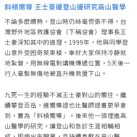
斜槓嚮導 王士豪邊登山邊研究高山醫學
不論多麽嫻熟，登山時仍絲毫慌張不得，台
灣野外地區救護協會（下稱協會）理事長王
士豪深知其中的道理。1999年，他與同學登
山意外受困奇萊東稜，幸好大家保持冷靜就
地紮營，用無線電對講機傳遞位置，5天後一
行人毫髮無傷地被直升機救援下山。
九死一生的經驗不減王士豪對山的嚮往，繼
續攀登百岳，連嚮導證也比醫師證書更早拿
到，實為「斜槓嚮導」。後來他一頭埋進高
山醫學的研究，讓登山和急診生涯相輔相
成，即使出來開業，亦持續奉獻在高山醫