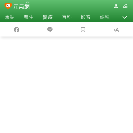
焦點
養生
醫療
百科
影音
課程
退休