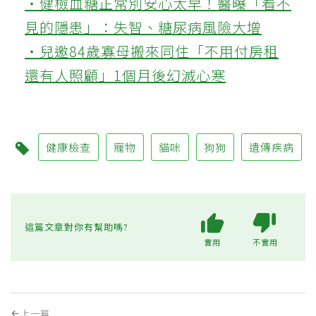
‧健檢血糖正常別安心太早！醫曝「看不
見的隱患」：失智、糖尿病風險大增
‧兒邀84歲寡母搬來同住「不用付房租
還有人照顧」1個月後幻滅心寒
健康檢查
寵物
貓咪
狗狗
遺傳疾病
這篇文章對你有幫助嗎?
實用
不實用
上一篇