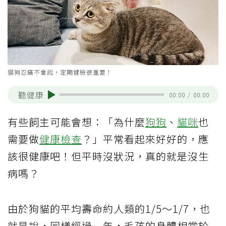
貓狗忍痛不會說，定期健檢很重要！
聽健康
00:00
/
00:00
有些飼主可能會想：「為什麼
狗狗
、
貓咪
也
需要做
健康檢查
？」平常看起來好好的，應
該很健康吧！但平時沒狀況，真的就是沒生
病嗎？
由於狗貓的平均壽命約人類的1/5～1/7，也
就是說，同樣經過一年，毛孩的身體相當於