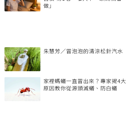
做」
朱慧芳／冒泡泡的清涼松針汽水
家裡螞蟻一直冒出來？專家揭4大
原因教你從源頭滅蟻、防白蟻