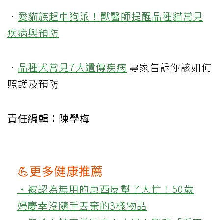
．
愛貓族超車狗派！獸醫師提醒品種貓常見
疾病與預防
．
品種犬常見7大
遺傳疾病
專家告訴你該如何
照護及預防
責任編輯：陳學梅
💪更多健康推薦
‧被認為無用的東西反幫了大忙！50歲
婦慶幸沒隨手丟棄的3樣物品