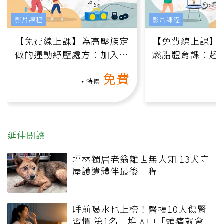
影片課程
影片課程
【免費線上課】為高壓族定
【免費線上課】
做的運動紓壓處方：加入行
燃脂體育課：超
動、增肌、互動元素，0基
氧」高壓族在家
免費
礎也能做！
負擔
特價
延伸閱讀
坪林獨居老翁離世無人知 13犬守
屋護遺體伴最後一程
睡前喝水也上榜！醫揭10大傷腎
習慣 第1名一堆人中「頭痛就會