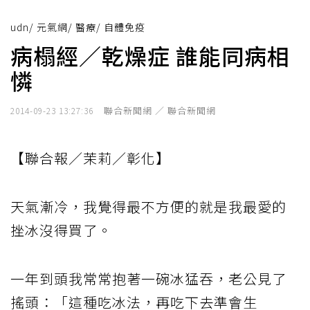
udn
/
元氣網
/
醫療
/
自體免疫
病榻經／乾燥症 誰能同病相
憐
聯合新聞網 ／ 聯合新聞網
2014-09-23 13:27:36
【聯合報／茉莉／彰化】
天氣漸冷，我覺得最不方便的就是我最愛的
挫冰沒得買了。
一年到頭我常常抱著一碗冰猛吞，老公見了
搖頭：「這種吃冰法，再吃下去準會生