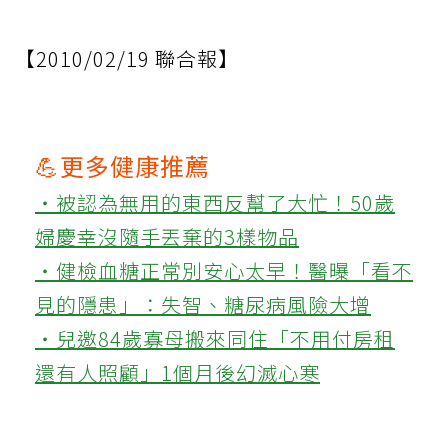
【2010/02/19 聯合報】
💪更多健康推薦
‧被認為無用的東西反幫了大忙！50歲
婦慶幸沒隨手丟棄的3樣物品
‧健檢血糖正常別安心太早！醫曝「看不
見的隱患」：失智、糖尿病風險大增
‧兒邀84歲寡母搬來同住「不用付房租
還有人照顧」1個月後幻滅心寒