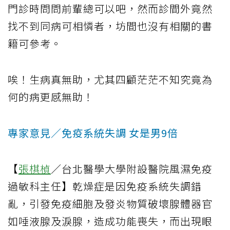
門診時問問前輩總可以吧，然而診間外竟然
找不到同病可相憐者，坊間也沒有相關的書
籍可參考。
唉！生病真無助，尤其四顧茫茫不知究竟為
何的病更感無助！
專家意見／免疫系統失調 女是男9倍
【
張棋楨
／台北醫學大學附設醫院風濕免疫
過敏科主任】乾燥症是因免疫系統失調錯
亂，引發免疫細胞及發炎物質破壞腺體器官
如唾液腺及淚腺，造成功能喪失，而出現眼