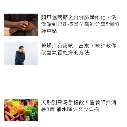
類風濕關節炎合併肺纖維化，洗
澡喘到只能擦澡？醫師分享5個照
護重點
乾燥症有痰咳不出來？醫師教你
改善氣管乾燥的方法
天熱別只喝手搖飲！營養師推消
暑3寶 補水降火又少負擔