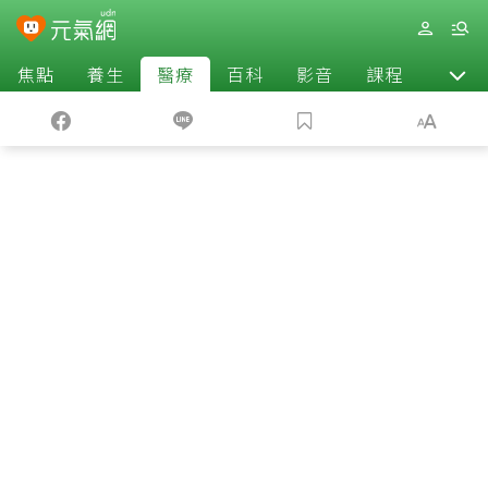
焦點
養生
醫療
百科
影音
課程
退休