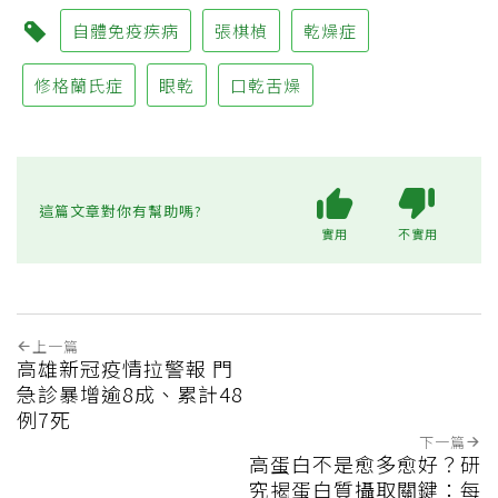
自體免疫疾病
張棋楨
乾燥症
修格蘭氏症
眼乾
口乾舌燥
這篇文章對你有幫助嗎?
實用
不實用
上一篇
高雄新冠疫情拉警報 門
急診暴增逾8成、累計48
例7死
下一篇
高蛋白不是愈多愈好？研
究揭蛋白質攝取關鍵：每