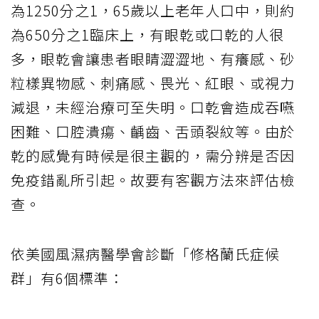
為1250分之1，65歲以上老年人口中，則約
為650分之1臨床上，有眼乾或口乾的人很
多，眼乾會讓患者眼睛澀澀地、有癢感、砂
粒樣異物感、刺痛感、畏光、紅眼、或視力
減退，未經治療可至失明。口乾會造成吞嚥
困難、口腔潰瘍、齲齒、舌頭裂紋等。由於
乾的感覺有時候是很主觀的，需分辨是否因
免疫錯亂所引起。故要有客觀方法來評估檢
查。
依美國風濕病醫學會診斷「修格蘭氏症候
群」有6個標準：