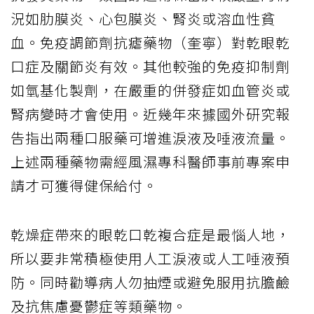
況如肋膜炎、心包膜炎、腎炎或溶血性貧
血。免疫調節劑抗瘧藥物（奎寧）對乾眼乾
口症及關節炎有效。其他較強的免疫抑制劑
如氫基化製劑，在嚴重的併發症如血管炎或
腎病變時才會使用。近幾年來據國外研究報
告指出兩種口服藥可增進淚液及唾液流量。
上述兩種藥物需經風濕專科醫師事前專案申
請才可獲得健保給付。
乾燥症帶來的眼乾口乾複合症是最惱人地，
所以要非常積極使用人工淚液或人工唾液預
防。同時勸導病人勿抽煙或避免服用抗膽鹼
及抗焦慮憂鬱症等類藥物。