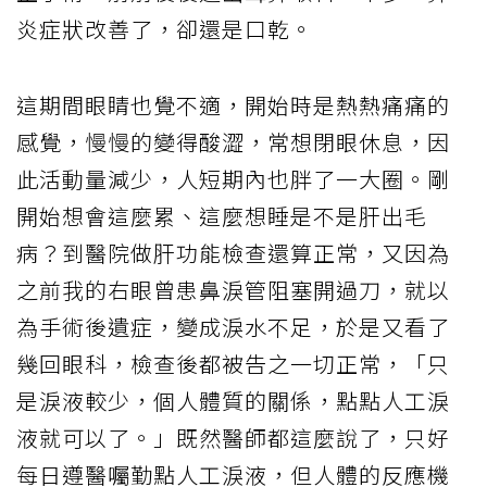
炎症狀改善了，卻還是口乾。
這期間眼睛也覺不適，開始時是熱熱痛痛的
感覺，慢慢的變得酸澀，常想閉眼休息，因
此活動量減少，人短期內也胖了一大圈。剛
開始想會這麼累、這麼想睡是不是肝出毛
病？到醫院做肝功能檢查還算正常，又因為
之前我的右眼曾患鼻淚管阻塞開過刀，就以
為手術後遺症，變成淚水不足，於是又看了
幾回眼科，檢查後都被告之一切正常，「只
是淚液較少，個人體質的關係，點點人工淚
液就可以了。」既然醫師都這麼說了，只好
每日遵醫囑勤點人工淚液，但人體的反應機