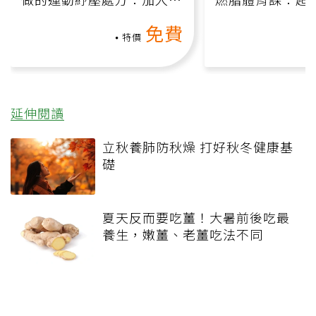
動、增肌、互動元素，0基
氧」高壓族在家
免費
礎也能做！
負擔
特價
延伸閱讀
立秋養肺防秋燥 打好秋冬健康基
礎
夏天反而要吃薑！大暑前後吃最
養生，嫩薑、老薑吃法不同