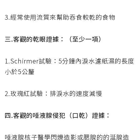
3.經常使用流質來幫助吞食較乾的食物
三.客觀的乾眼證據：（至少一項）
1.Schirmer試驗：5分鐘內淚水濾紙濕的長度
小於5公釐
2.玫瑰紅試驗：排淚水的速度減慢
四.客觀的唾液腺侵犯（口乾）證據：
唾液腺核子醫學閃爍造影或腮腺的的涎腺造