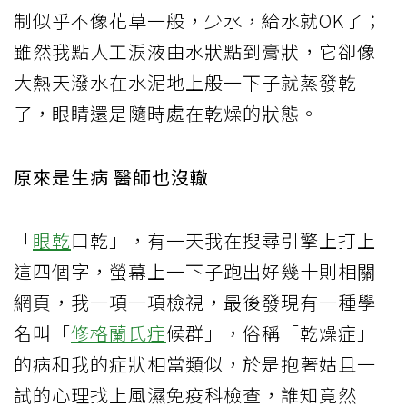
制似乎不像花草一般，少水，給水就OK了；
雖然我點人工淚液由水狀點到膏狀，它卻像
大熱天潑水在水泥地上般一下子就蒸發乾
了，眼睛還是隨時處在乾燥的狀態。
原來是生病 醫師也沒轍
「
眼乾
口乾」，有一天我在搜尋引擎上打上
這四個字，螢幕上一下子跑出好幾十則相關
網頁，我一項一項檢視，最後發現有一種學
名叫「
修格蘭氏症
候群」，俗稱「乾燥症」
的病和我的症狀相當類似，於是抱著姑且一
試的心理找上風濕免疫科檢查，誰知竟然