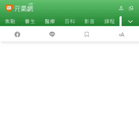
焦點
養生
醫療
百科
影音
課程
退休