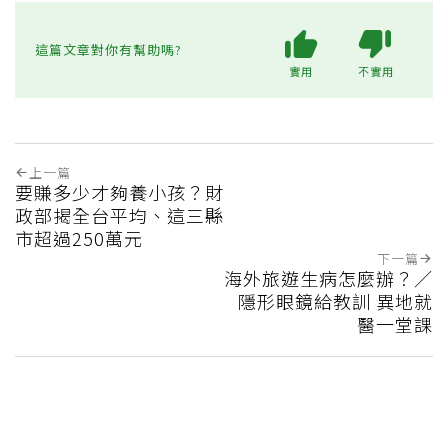
這篇文章對你有幫助嗎?
實用
不實用
上一篇
要賺多少才夠養小孩？財
政部揭全台平均、這三縣
市超過250萬元
下一篇
海外旅遊生病怎麼辦？／
隱形眼鏡給教訓 異地就
醫一堂課