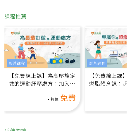
課程推薦
影片課程
影片課程
【免費線上課】為高壓族定
【免費線上課】
做的運動紓壓處方：加入行
燃脂體育課：超
動、增肌、互動元素，0基
氧」高壓族在家
免費
礎也能做！
負擔
特價
延伸閱讀