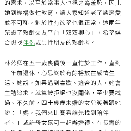
的需求，以至於當事人也視之為羞恥，因此
她到機構做性教育，讓大家知道老了談戀愛
並不可恥，對於性有欲望也很正常，這兩年
架設了熟齡交友平台「双双卿心」，希望媒
合想找
伴侶
或異性朋友的熟齡者。
林燕卿在五十歲喪偶後一直忙於工作，直到
三年前退休，心思終於有餘裕放在感情生
活。她說，如果遇到喜歡、適合的人，她會
主動追求，就算被拒絕也沒關係，至少要試
過。不久前，四十幾歲未婚的女兒笑著跟她
說：「媽，我們來比賽看誰先找到陪伴
者。」或許母女還可一起辦婚禮。在長壽的