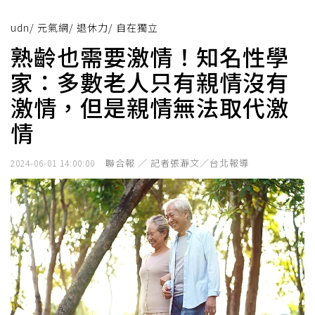
udn
/
元氣網
/
退休力
/
自在獨立
熟齡也需要激情！知名性學
家：多數老人只有親情沒有
激情，但是親情無法取代激
情
聯合報 ／ 記者張瀞文／台北報導
2024-06-01 14:00:00