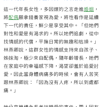
這一代年長女性，多因媒妁之言走進
婚姻
，
將
配偶
願拿錢養家視為愛，將性看作是延續
下一代的責任，鮮少是享受其中。「但她們
對性和愛是有渴求的。所以她們追劇，從中
找情感的代償，平撫日常的無趣和枯燥。」
林燕卿說，這群女性的情感支持來自孩子、
姊妹淘，極少來自配偶，隨年齡增長，她們
在家庭中的幸福感下降，渴望卻羞於追愛討
愛，因此當身體病痛多的時候，會有人苦笑
跟林燕卿說：「因為沒有人疼，所以到處都
痛。」
她分享機構內長者談戀愛的事件，兩人因有