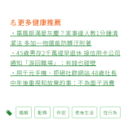
💪更多健康推薦
‧電風扇滿是灰塵？家事達人教1分鐘清
潔法 多加一物還能防髒汙附著
‧45歲男存2千萬提早退休 接信用卡公司
通知「淚回職場」：有錢也碰壁
‧用千元手機、拒絕社群網站 48歲社長
中年後重視和放棄的事：不為面子消費
婚姻
配偶
伴侶
老後生活
性行為