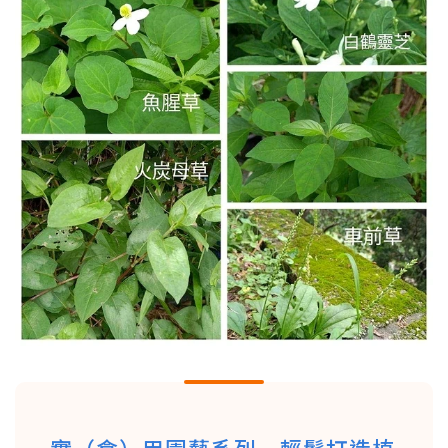
實（食）用園藝系列—輕鬆打造植