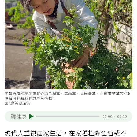
園藝治療師廖美惠將介紹魚腥草、車前草、火炭母草、白鶴靈芝草等4種
陽台可輕鬆栽種的青草植物，
圖/廖美惠提供
聽健康
00:00
/
00:00
現代人重視居家生活，在家種植綠色植栽不