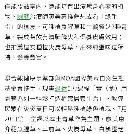
僅能妝點室內，還能培育出療癒身心靈的植
物。
園藝
治療師廖美惠推薦想成為「綠手
指」的植友，可種植魚腥草和白鶴靈芝2種青
草，製成茶飲有清肺降火和保養皮膚效用；
也推薦植友種植火炭母草，用來煎蛋味道獨
特、營養豐富。
聯合報健康事業部與MOA國際美育自然生態
基金會攜手，規畫
退休
5力課程「實（食）用
園藝系列—輕鬆打造植感居家生活」，教導
民眾在炎炎夏日可以輕鬆種植綠色植栽。7月
20日第一堂課以本土青草作為主題，廖美惠
介紹魚腥草、車前草、火炭母草、白鶴靈芝