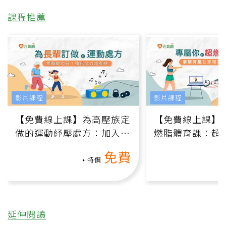
課程推薦
影片課程
影片課程
【免費線上課】為高壓族定
【免費線上課】
做的運動紓壓處方：加入行
燃脂體育課：超
動、增肌、互動元素，0基
氧」高壓族在家
免費
礎也能做！
負擔
特價
延伸閱讀