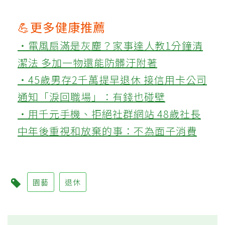
💪更多健康推薦
‧電風扇滿是灰塵？家事達人教1分鐘清
潔法 多加一物還能防髒汙附著
‧45歲男存2千萬提早退休 接信用卡公司
通知「淚回職場」：有錢也碰壁
‧用千元手機、拒絕社群網站 48歲社長
中年後重視和放棄的事：不為面子消費
園藝
退休