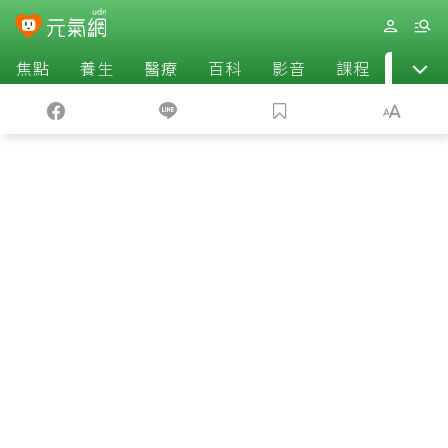
焦點
養生
醫療
百科
影音
課程
退休