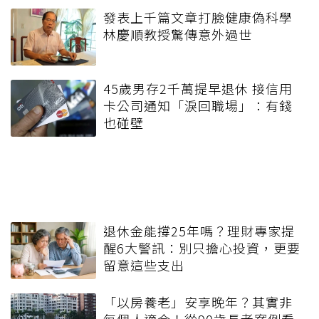
發表上千篇文章打臉健康偽科學
林慶順教授驚傳意外過世
45歲男存2千萬提早退休 接信用
卡公司通知「淚回職場」：有錢
也碰壁
退休金能撐25年嗎？理財專家提
醒6大警訊：別只擔心投資，更要
留意這些支出
「以房養老」安享晚年？其實非
每個人適合！從90歲長者案例看