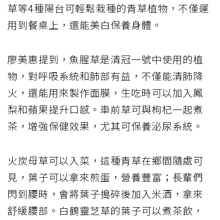
草等4種陽台可輕鬆栽種的青草植物，不僅運
用到餐桌上，還能美白保養身體。
廖美惠提到，魚腥草是清冠一號中使用的植
物，對呼吸系統和肺部有益，不僅能清肺降
火，還能用來製作面膜，生吃時可以加入鳳
梨和蘋果提升口感。車前草可與枸杞一起煮
茶，增強保健效果，尤其可保養泌尿系統。
火炭母草可以入菜，這種青草在鄉間隨處可
見，葉子可以拿來煎蛋，營養豐富；長輩們
閃到腰時，會將葉子搗碎後加入米酒，拿來
舒緩腰部。白鶴靈芝草的葉子可以煮茶飲，