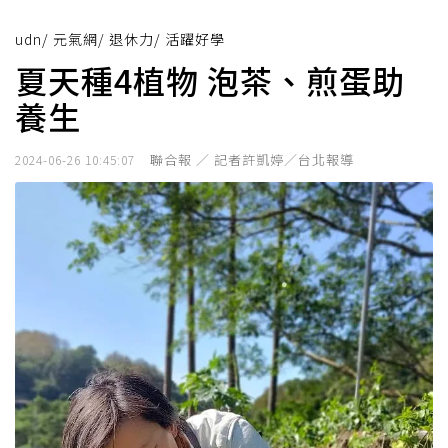
udn
/
元氣網
/
退休力
/
活躍好學
夏天種4植物 泡茶、煎蛋助
養生
聯合報 ／ 記者許凱婷／台北報導
2024-06-26 10:45:07