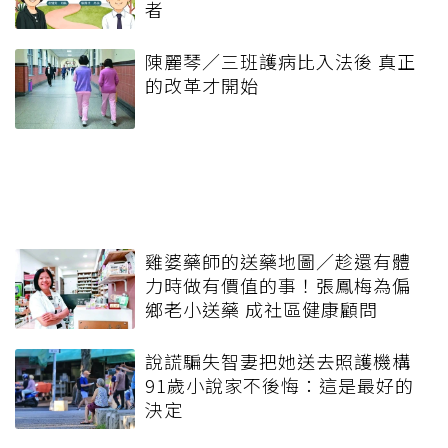
者
陳麗琴／三班護病比入法後 真正
的改革才開始
雞婆藥師的送藥地圖／趁還有體
力時做有價值的事！張鳳梅為偏
鄉老小送藥 成社區健康顧問
說謊騙失智妻把她送去照護機構
91歲小說家不後悔：這是最好的
決定