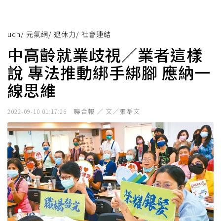
udn
/
元氣網
/
退休力
/
社會連結
中高齡就業歧視／業者這樣
說 專法推動綁手綁腳 應納一
線思維
聯合報 ／ 文／張瀞文
2022-09-10 01:17:26