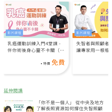
影片課程
影片課程
乳癌運動訓練入門4堂課 -
失智者與照顧者
伴你術後身心靈不卡關（線
讓專家用一根棍
上影音課）
何逆轉退化大腦
免費
課）
特價
延伸閱讀
「你不是一個人」 從中央及地方
了解長照資源如何撐住失智照顧