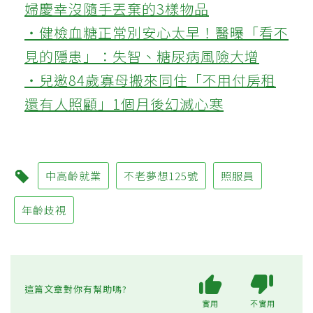
婦慶幸沒隨手丟棄的3樣物品
‧健檢血糖正常別安心太早！醫曝「看不
見的隱患」：失智、糖尿病風險大增
‧兒邀84歲寡母搬來同住「不用付房租
還有人照顧」1個月後幻滅心寒
中高齡就業
不老夢想125號
照服員
年齡歧視
這篇文章對你有幫助嗎?
實用
不實用