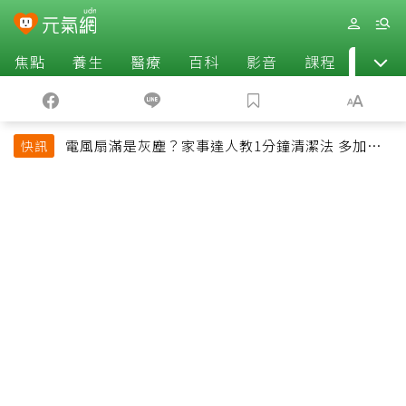
焦點
養生
醫療
百科
影音
課程
退休
電風扇滿是灰塵？家事達人教1分鐘清潔法 多加一
快訊
物還能防髒汙附著