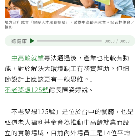
地方政府成立「銀髮人才服務據點」，鼓勵中高齡再就業。記者林俊良／
攝影
聽健康
00:00
/
00:00
「
中高齡就業
專法通過後，產業也比較有動
能，對於解決大環境缺工有務實幫助。但細
節設計上應該更有一線思維。」
不老夢想125號
館長陳姿婷說。
「不老夢想125號」是位於台中的餐廳，也是
弘道老人福利基金會為推動中高齡就業而設
立的實驗場域，目前內外場員工是14位平均