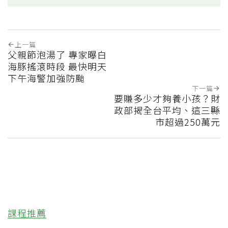
上一篇
父親節泡湯了 專家曝白
海豚搖滾時段 最快明天
下午海警加強防颱
下一篇
要賺多少才夠養小孩？財
政部揭全台平均、這三縣
市超過250萬元
課程推薦