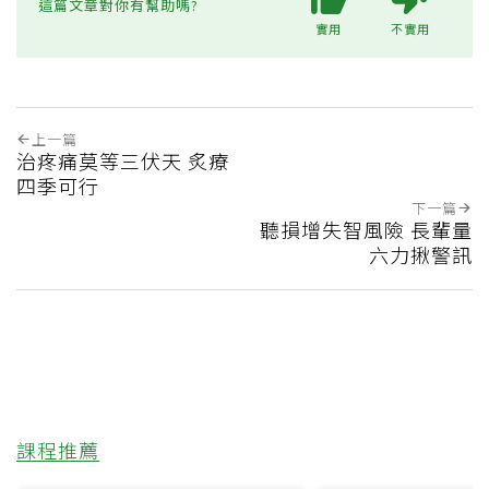
這篇文章對你有幫助嗎?
實用
不實用
上一篇
治疼痛莫等三伏天 炙療
四季可行
下一篇
聽損增失智風險 長輩量
六力揪警訊
課程推薦