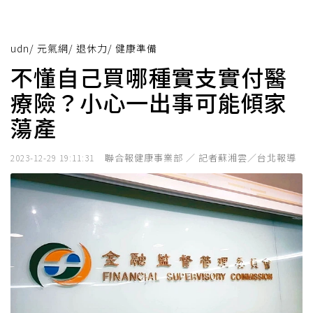
udn
/
元氣網
/
退休力
/
健康準備
不懂自己買哪種實支實付醫
療險？小心一出事可能傾家
蕩產
聯合報健康事業部 ／ 記者蘇湘雲／台北報導
2023-12-29 19:11:31