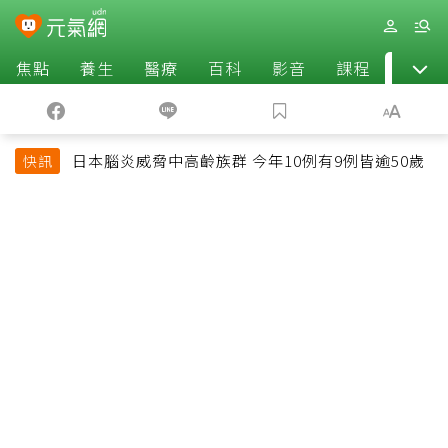
焦點
養生
醫療
百科
影音
課程
退休
日本腦炎威脅中高齡族群 今年10例有9例皆逾50歲
快訊