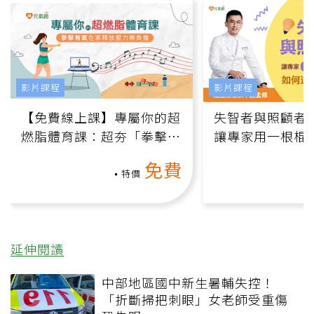
影片課程
影片課程
【免費線上課】專屬你的超
失智者與照顧者
燃脂體育課：超夯「拳擊有
讓專家用一根棍
氧」高壓族在家釋放壓力無
何逆轉退化大腦
免費
負擔
課）
特價
延伸閱讀
中部地區國中新生暑輔失控！
「折斷掃把刺眼」女老師受重傷