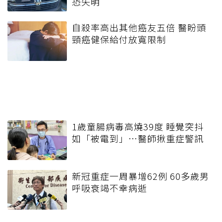
恐失明
自殺率高出其他癌友五倍 醫盼頭
頸癌健保給付放寬限制
1歲童腸病毒高燒39度 睡覺突抖
如「被電到」…醫師揪重症警訊
新冠重症一周暴增62例 60多歲男
呼吸衰竭不幸病逝