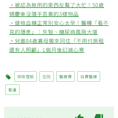
‧被認為無用的東西反幫了大忙！50歲
婦慶幸沒隨手丟棄的3樣物品
‧健檢血糖正常別安心太早！醫曝「看不
見的隱患」：失智、糖尿病風險大增
‧兒邀84歲寡母搬來同住「不用付房租
還有人照顧」1個月後幻滅心寒
保險理賠
住院
醫療費
自費醫療
看護