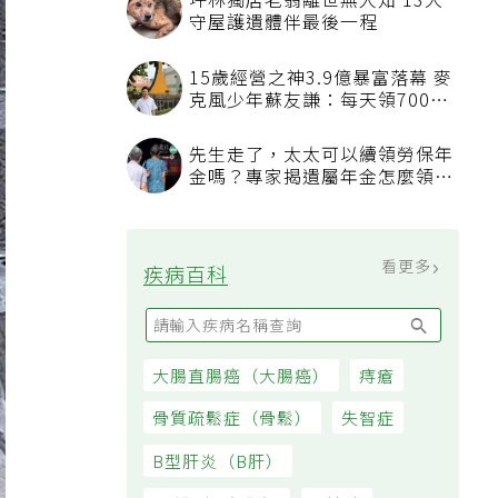
坪林獨居老翁離世無人知 13犬
守屋護遺體伴最後一程
15歲經營之神3.9億暴富落幕 麥
克風少年蘇友謙：每天領700元
過日子
先生走了，太太可以續領勞保年
金嗎？專家揭遺屬年金怎麼領，
看順位還要看資格
看更多
疾病百科
大腸直腸癌（大腸癌）
痔瘡
骨質疏鬆症（骨鬆）
失智症
B型肝炎（B肝）