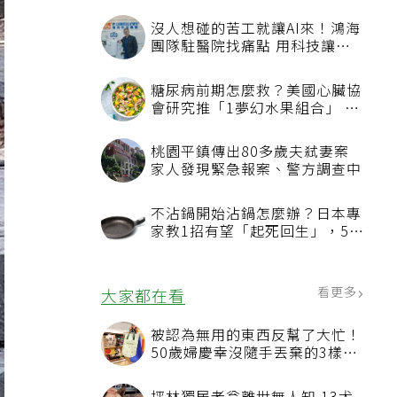
沒人想碰的苦工就讓AI來！鴻海
團隊駐醫院找痛點 用科技讓醫
療更有溫度
糖尿病前期怎麼救？美國心臟協
會研究推「1夢幻水果組合」 酪
梨加它改善血管功能
桃園平鎮傳出80多歲夫弒妻案
家人發現緊急報案、警方調查中
不沾鍋開始沾鍋怎麼辦？日本專
家教1招有望「起死回生」，5情
況該換新
看更多
大家都在看
被認為無用的東西反幫了大忙！
50歲婦慶幸沒隨手丟棄的3樣物
品