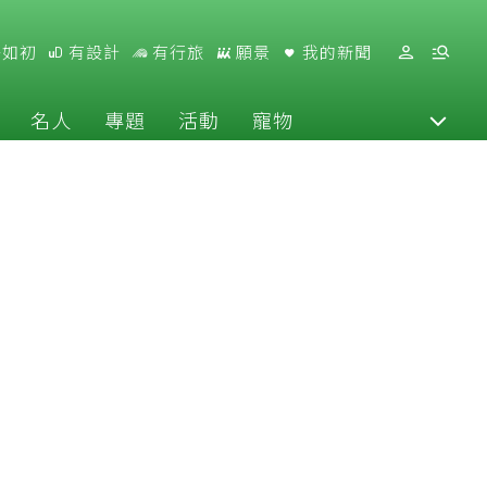
好如初
有設計
有行旅
願景
我的新聞
名人
專題
活動
寵物