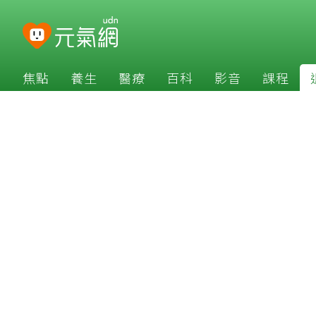
焦點
養生
醫療
百科
影音
課程