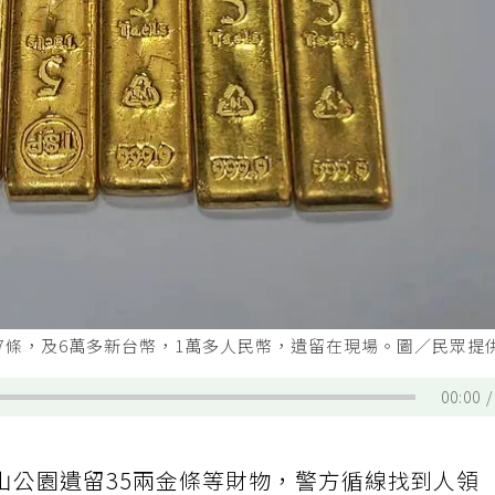
7條，及6萬多新台幣，1萬多人民幣，遺留在現場。圖／民眾提
00:00
山公園遺留35兩金條等財物，警方循線找到人領