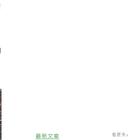
占
關
看更多
最新文章