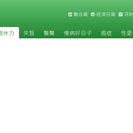
聯合報
經濟日報
河
退休力
失智
醫聲
慢病好日子
癌症
性愛