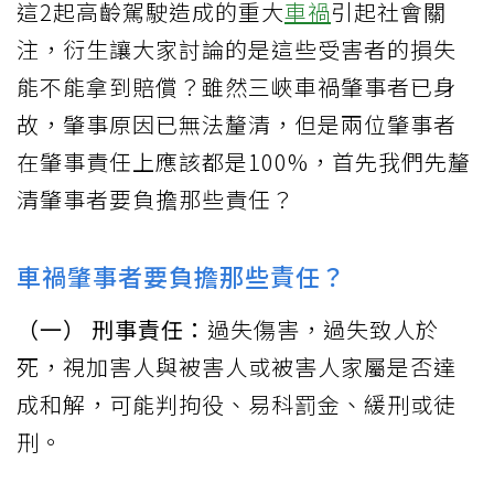
這2起高齡駕駛造成的重大
車禍
引起社會關
注，衍生讓大家討論的是這些受害者的損失
能不能拿到賠償？雖然三峽車禍肇事者已身
故，肇事原因已無法釐清，但是兩位肇事者
在肇事責任上應該都是100%，首先我們先釐
清肇事者要負擔那些責任？
車禍肇事者要負擔那些責任？
（一） 刑事責任：
過失傷害，過失致人於
死，視加害人與被害人或被害人家屬是否達
成和解，可能判拘役、易科罰金、緩刑或徒
刑。