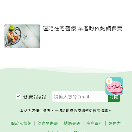
52歲男擁700萬資產「腦中風付
不出醫藥費」驚覺比投資更重要
的事
「長照」不是等出事了才分工！
趁家人還清醒時一定要先談好的3
件事
18歲愛女遭輾壓身亡...母求償
1200萬「一毛拿不到」 哭訴法官
冷血