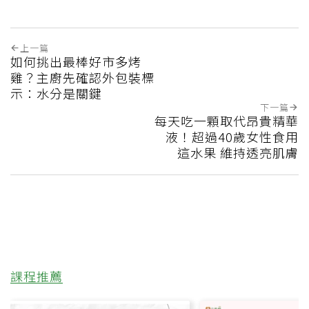
婦慶幸沒隨手丟棄的3樣物品
‧健檢血糖正常別安心太早！醫曝「看不
見的隱患」：失智、糖尿病風險大增
‧兒邀84歲寡母搬來同住「不用付房租
還有人照顧」1個月後幻滅心寒
車禍
拋棄繼承
遺產繼承
保險金
這篇文章對你有幫助嗎?
實用
不實用