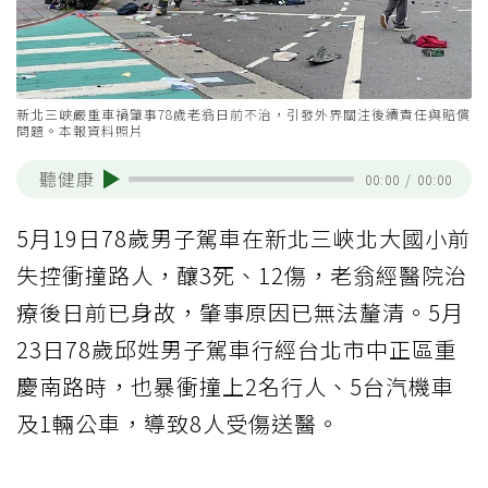
新北三峽嚴重車禍肇事78歲老翁日前不治，引發外界關注後續責任與賠償
問題。本報資料照片
聽健康
00:00
/
00:00
5月19日78歲男子駕車在新北三峽北大國小前
失控衝撞路人，釀3死、12傷，老翁經醫院治
療後日前已身故，肇事原因已無法釐清。5月
23日78歲邱姓男子駕車行經台北市中正區重
慶南路時，也暴衝撞上2名行人、5台汽機車
及1輛公車，導致8人受傷送醫。