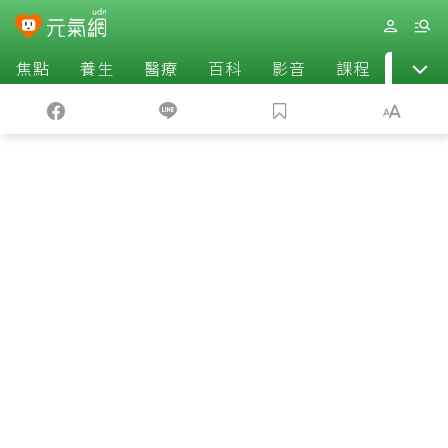
焦點
養生
醫療
百科
影音
課程
退休