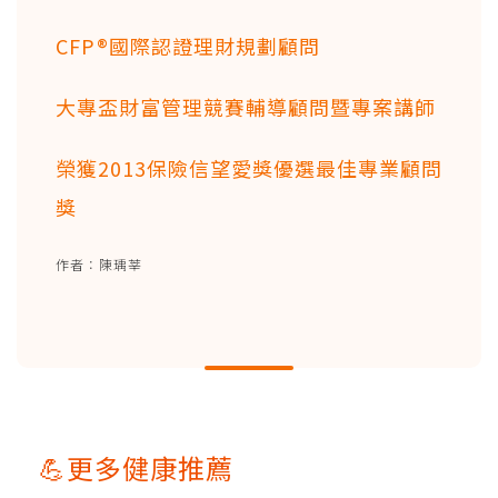
CFP®國際認證理財規劃顧問
大專盃財富管理競賽輔導顧問暨專案講師
榮獲2013保險信望愛獎優選最佳專業顧問
獎