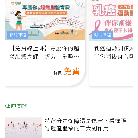
上一篇
如何挑出最棒好市多烤
雞？主廚先確認外包裝標
示：水分是關鍵
下一篇
每天吃一顆取代昂貴精華
液！超過40歲女性食用
這水果 維持透亮肌膚
課程推薦