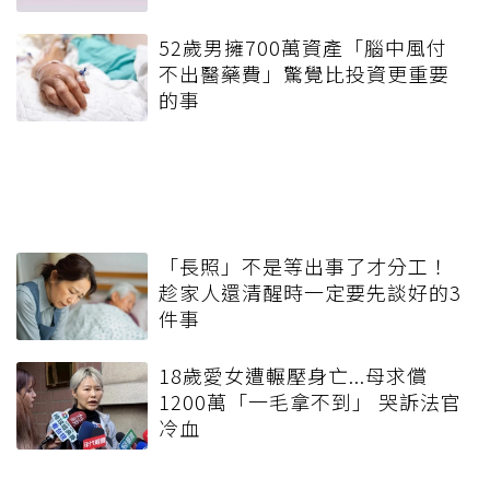
影片課程
影片課程
【免費線上課】專屬你的超
乳癌運動訓練入門
燃脂體育課：超夯「拳擊有
伴你術後身心靈
氧」高壓族在家釋放壓力無
上影音課）
免費
負擔
特價
延伸閱讀
特留分是保障還是傷害？看懂現
行遺產繼承的三大副作用