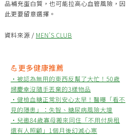
品補充蛋白質，也可能拉高心血管風險，因
此更要留意選擇。
資料來源 /
MEN'S CLUB
💪更多健康推薦
‧被認為無用的東西反幫了大忙！50歲
婦慶幸沒隨手丟棄的3樣物品
‧健檢血糖正常別安心太早！醫曝「看不
見的隱患」：失智、糖尿病風險大增
‧兒邀84歲寡母搬來同住「不用付房租
還有人照顧」1個月後幻滅心寒