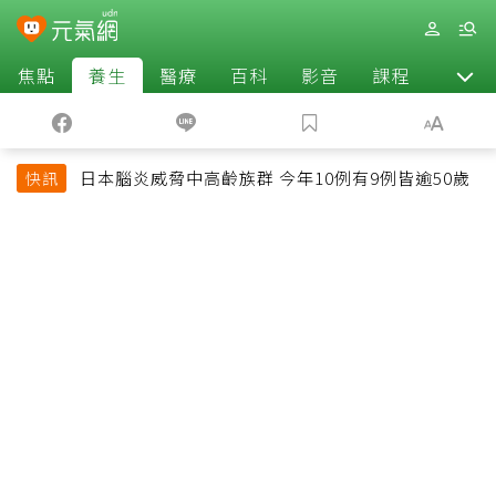
焦點
養生
醫療
百科
影音
課程
退休
日本腦炎威脅中高齡族群 今年10例有9例皆逾50歲
快訊