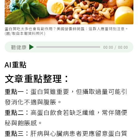
蛋白質吃太多也會有副作用？美國營養師揭露：這群人應當特別注意。
(圖/取自本報資料照片)
聽健康
00:00
/
00:00
AI重點
文章重點整理：
重點一：
蛋白質雖重要，但攝取過量可能引
發消化不適與腹脹。
重點二：
高蛋白飲食若缺乏纖維，常伴隨便
秘與飽脹感。
重點三：
肝病與心臟病患者更應留意蛋白質