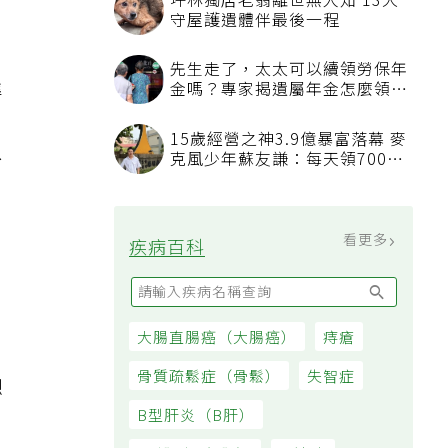
準
台
想