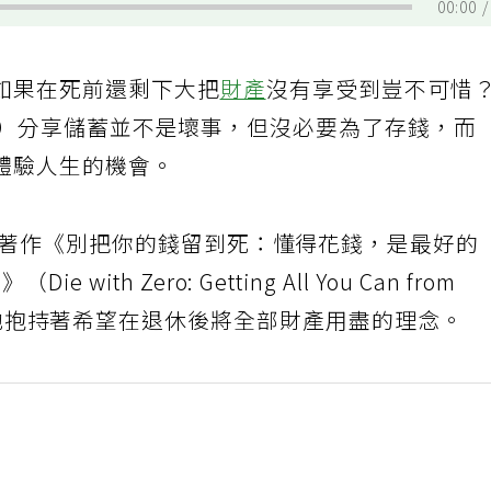
00:00
如果在死前還剩下大把
財產
沒有享受到豈不可惜
kins）分享儲蓄並不是壞事，但沒必要為了存錢，而
體驗人生的機會。
的著作《別把你的錢留到死：懂得花錢，是最好的
th Zero: Getting All You Can from
 Life），他抱持著希望在退休後將全部財產用盡的理念。