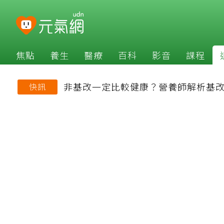
焦點
養生
醫療
百科
影音
課程
非基改一定比較健康？營養師解析基
快訊