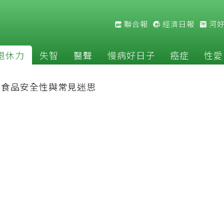
聯合報
經濟日報
河
退休力
失智
醫聲
慢病好日子
癌症
性愛
改食品安全性與常見迷思