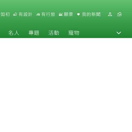
好如初
有設計
有行旅
願景
我的新聞
名人
專題
活動
寵物