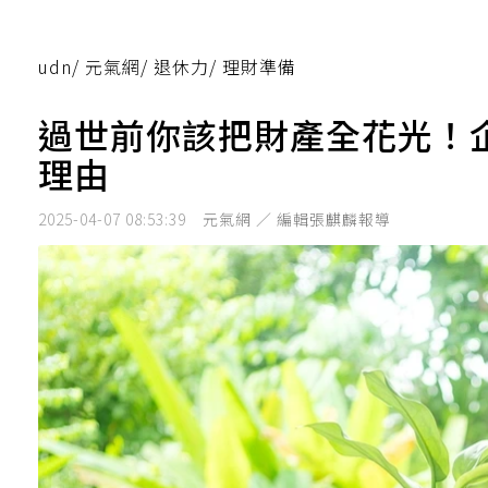
udn
/
元氣網
/
退休力
/
理財準備
過世前你該把財產全花光！
理由
2025-04-07 08:53:39
元氣網 ／ 編輯張麒麟報導