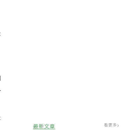
，
最
因
且
存
看更多
最新文章