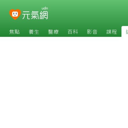
焦點
養生
醫療
百科
影音
課程