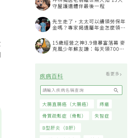
產
坪林獨居老翁離世無人知 13犬
守屋護遺體伴最後一程
先生走了，太太可以續領勞保年
金嗎？專家揭遺屬年金怎麼領，
看順位還要看資格
慮
15歲經營之神3.9億暴富落幕 麥
克風少年蘇友謙：每天領700元
酬
過日子
看更多
疾病百科
大腸直腸癌（大腸癌）
痔瘡
骨質疏鬆症（骨鬆）
失智症
B型肝炎（B肝）