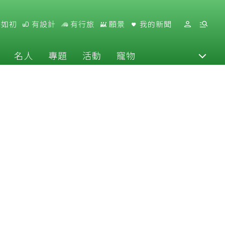
好如初
有設計
有行旅
願景
我的新聞
名人
專題
活動
寵物