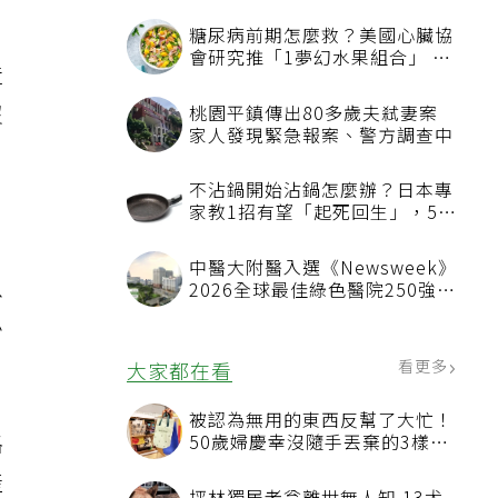
糖尿病前期怎麼救？美國心臟協
會研究推「1夢幻水果組合」 酪
造
梨加它改善血管功能
沒
桃園平鎮傳出80多歲夫弒妻案
家人發現緊急報案、警方調查中
不沾鍋開始沾鍋怎麼辦？日本專
家教1招有望「起死回生」，5情
況該換新
中醫大附醫入選《Newsweek》
以
2026全球最佳綠色醫院250強
首屆評選即入榜 全台僅兩院獲
必
選 四葉績效指標居台灣最佳
看更多
大家都在看
被認為無用的東西反幫了大忙！
格
50歲婦慶幸沒隨手丟棄的3樣物
品