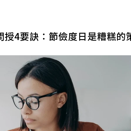
問授4要訣：節儉度日是糟糕的