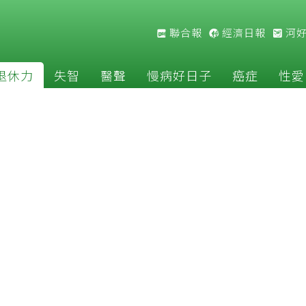
聯合報
經濟日報
河
退休力
失智
醫聲
慢病好日子
癌症
性愛