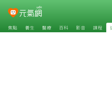
焦點
養生
醫療
百科
影音
課程