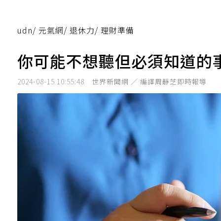
udn
/
元氣網
/
退休力
/
理財準備
你可能不想聽但必須知道的
2024-08-15 10:55:48
世界新聞網 ／ 編譯周靜芝即時報導