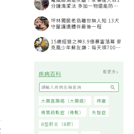
電風扇滿是灰塵？家事達人教1
分鐘清潔法 多加一物還能防髒
汙附著
坪林獨居老翁離世無人知 13犬
守屋護遺體伴最後一程
15歲經營之神3.9億暴富落幕 麥
克風少年蘇友謙：每天領700元
過日子
看更多
疾病百科
大腸直腸癌（大腸癌）
痔瘡
骨質疏鬆症（骨鬆）
失智症
B型肝炎（B肝）