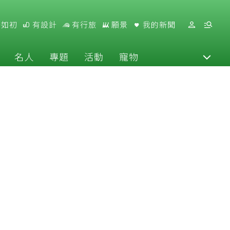
好如初
有設計
有行旅
願景
我的新聞
名人
專題
活動
寵物