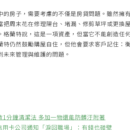
中的房子，需要考慮的不僅是房貸問題。雖然擁
當把周末花在修理陽台、堵漏、修剪草坪或更換
。格蘭特說，這是一項資產，但當它不能創造任
蘭特仍然鼓勵購屋自住，但他會要求客戶記住：
到未來管理與維護的問題。
教1分鐘清潔法 多加一物還能防髒汙附著