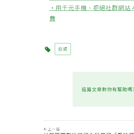
‧45歲男存2千萬提早退休 
‧用千元手機、拒絕社群網站 
費
投資
這篇文章對你有幫助嗎