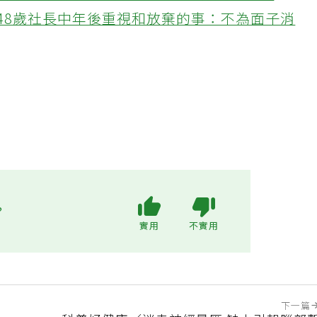
接信用卡公司通知「淚回職場」：有錢也碰壁
48歲社長中年後重視和放棄的事：不為面子消
?
實用
不實用