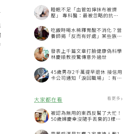
睡眠不足「血管如擰抹布被擠
有
壓」 專科醫：最被忽略的抗老
方法
屋
吃飯時喝水稀釋胃酸不消化？營
何
養師揭「反而有好處」某些族群
才要禁
衡
發表上千篇文章打臉健康偽科學
林慶順教授驚傳意外過世
45歲男存2千萬提早退休 接信用
卡公司通知「淚回職場」：有錢
也碰壁
看更多
大家都在看
被認為無用的東西反幫了大忙！
50歲婦慶幸沒隨手丟棄的3樣物
品