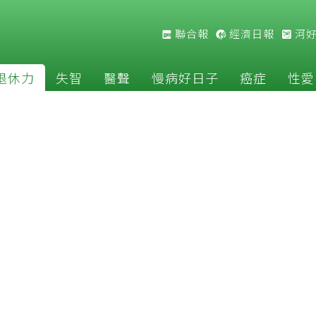
聯合報
經濟日報
河
退休力
失智
醫聲
慢病好日子
癌症
性愛