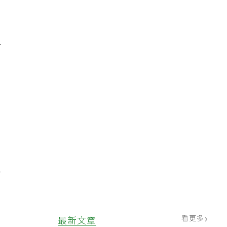
市
一
看更多
最新文章