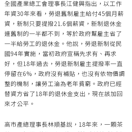
全國產業總工會理事長江健興指出，以工作
年資30年來看，勞退舊制雇主給付45個月薪
資，新制只要提撥21.6個薪資，新制退休金
連舊制的一半都不到，等於政府幫雇主省了
一半給勞工的退休金。他說，勞退新制從民
國94年實施，當初政府宣稱先求有、再求
好，但18年過去，勞退新制雇主提撥率一直
停留在6%，政府沒有補貼，也沒有依物價調
整的機制，讓勞工淪為老年貧窮。政府已經
替資方省了18年的退休金支出，現在該加回
來才公平。
高市產總理事長林順基說，18年來，一顆茶