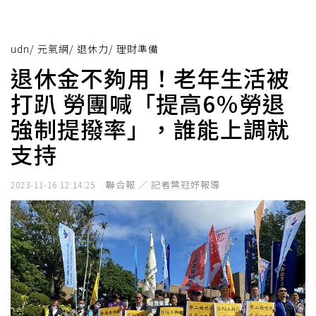
udn
/
元氣網
/
退休力
/
理財準備
退休金不夠用！老年生活被
打趴 勞團喊「提高6％勞退
強制提撥率」，誰能上調就
支持
聯合報 ／ 記者葉冠妤報導
2023-11-16 12:14:25