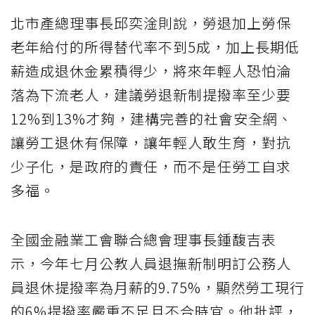
北市產總理事長邱奕淦則說，勞退加上勞保
老年給付的所得替代率不到5成，加上長期低
薪造成退休金累積得少，將來年輕人恐怕淪
落為下流老人，建議勞退新制提撥率至少要
12%到13%才夠，建構完善的社會安全網、
讓勞工退休有保障，讓年輕人敢生育，對抗
少子化，是政府的責任，而不是任勞工自求
多福。
全國金融業工會聯合總會理事長鍾馥吉表
示，今年七月公教人員退撫新制明訂公務人
員退休提撥率為月薪的9.75%，顯然勞工現行
的6%提撥率嚴重不足且不合時宜。他批評，