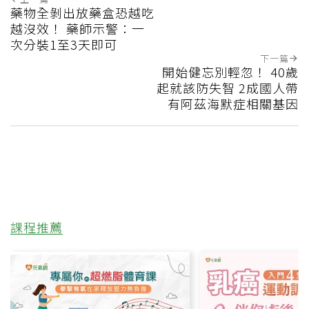
藥物全剝出放藥盒恐越吃
越沒效！ 藥師示警：一
次分裝1至3天即可
下一篇
開始健忘別輕忽！ 40歲
起就該防失智 2成國人帶
有阿茲海默症相關基因
課程推薦