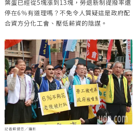
葉蛋已經從5塊漲到13塊，勞退新制提撥率還
停在6％有道理嗎？不免令人質疑這是政府配
合資方分化工會、壓低薪資的陰謀。
記者蘇健忠／攝影