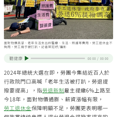
面對物價高漲、老年生活支出的醫療、生活、照護等費用，勞工退休金不
夠用，勞工幾乎被打趴。記者葉冠妤/攝影
聽健康
00:00
/
00:00
2024年總統大選在即，勞團今集結近百人於
行政院門口高喊「老年生活被打趴，勞退提
撥要提高」，指
勞退新制
雇主提繳6%上路至
今18年，面對物價通膨、薪資漲幅有限，
勞工
退休金
保障明顯不足，勞團更表明哪一
個政黨總統參選人提出勞退金提撥率提高的