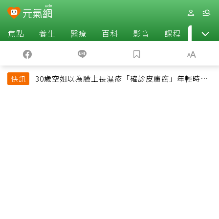
焦點
養生
醫療
百科
影音
課程
退休
30歲空姐以為臉上長濕疹「確診皮膚癌」年輕時一
快訊
習慣釀惡果超後悔