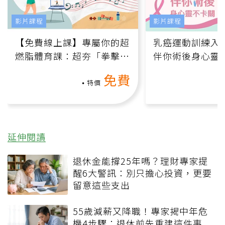
影片課程
影片課程
【免費線上課】專屬你的超
乳癌運動訓練入門
燃脂體育課：超夯「拳擊有
伴你術後身心靈
氧」高壓族在家釋放壓力無
上影音課）
免費
負擔
特價
延伸閱讀
退休金能撐25年嗎？理財專家提
醒6大警訊：別只擔心投資，更要
留意這些支出
55歲減薪又降職！專家揭中年危
機4步驟：退休前先重建這件事