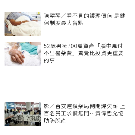
陳麗琴／看不見的護理價值 是健
保制度最大盲點
52歲男擁700萬資產「腦中風付
不出醫藥費」驚覺比投資更重要
的事
影／台安連鎖藥局倒閉爆欠薪 上
百名員工求償無門…黃偉哲允協
助防脫產