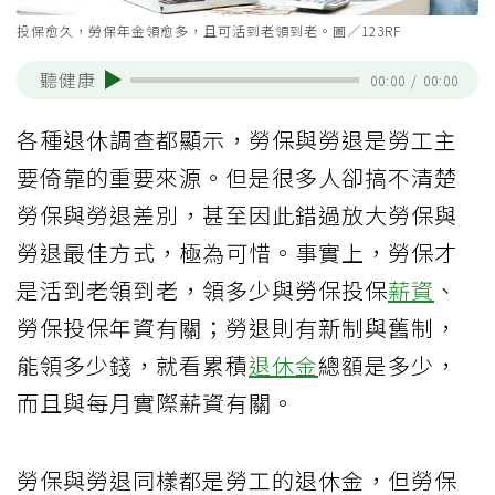
投保愈久，勞保年金領愈多，且可活到老領到老。圖／123RF
聽健康
00:00
/
00:00
各種退休調查都顯示，勞保與勞退是勞工主
要倚靠的重要來源。但是很多人卻搞不清楚
勞保與勞退差別，甚至因此錯過放大勞保與
勞退最佳方式，極為可惜。事實上，勞保才
是活到老領到老，領多少與勞保投保
薪資
、
勞保投保年資有關；勞退則有新制與舊制，
能領多少錢，就看累積
退休金
總額是多少，
而且與每月實際薪資有關。
勞保與勞退同樣都是勞工的退休金，但勞保