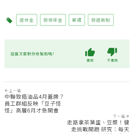
退休金
勞保年金
薪資
勞退新制
這篇文章對你有幫助嗎?
實用
不實用
上一篇
中聯致癌油品4月蓋牌？
員工群組反映「豆子怪
怪」高層6月才急開會
下一篇
走路拿茶葉蛋、豆漿！健
走挑戰開跑 研究：每天