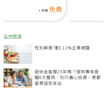
氧」高壓族在家釋放壓力無
上影音課）
免費
負擔
特價
延伸閱讀
性別薪資 僅0.11%企業揭露
退休金能撐25年嗎？理財專家提
醒6大警訊：別只擔心投資，更要
留意這些支出