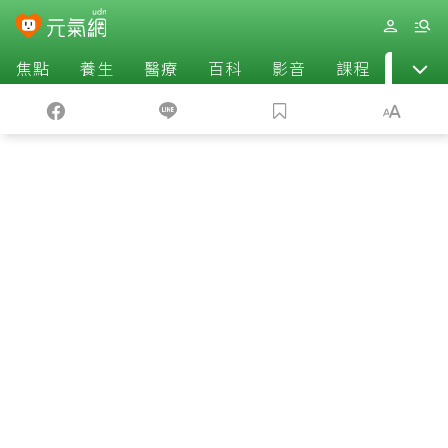
焦點
養生
醫療
百科
影音
課程
退休