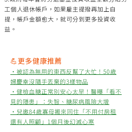
工個人退休帳戶，如果雇主提撥再加上自
提，帳戶金額愈大，就可分到更多投資收
益。
💪更多健康推薦
‧被認為無用的東西反幫了大忙！50歲
婦慶幸沒隨手丟棄的3樣物品
‧健檢血糖正常別安心太早！醫曝「看不
見的隱患」：失智、糖尿病風險大增
‧兒邀84歲寡母搬來同住「不用付房租
還有人照顧」1個月後幻滅心寒