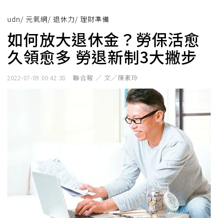
udn
/
元氣網
/
退休力
/
理財準備
如何放大退休金？勞保活愈
久領愈多 勞退新制3大撇步
聯合報 ／ 文／陳素玲
2022-07-09 00:42:38