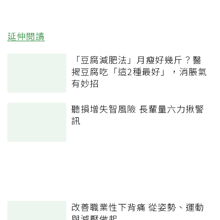
延伸閱讀
「豆腐減肥法」月瘦好幾斤？醫
揭豆腐吃「這2種最好」，消脹氣
有妙招
聽損增失智風險 長輩量六力揪警
訊
改善職業性下背痛 從姿勢、運動
與減壓做起