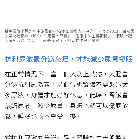
耕莘醫院泌尿外科主治醫師林佑樺在衛教講座中分析，根據2018年國際尿
失禁防治協會（ICS）的定義，只要在「睡眠中的主要期間」一個晚上起
床解尿超過2次以上，就是夜尿症。記者林俊良／攝影
抗利尿激素分泌充足，才能減少尿意擾眠
在正常情況下，當一個人晚上就寢，大腦會
分泌抗利尿激素，以此告訴腎臟不要製造太
多尿液，身體才能好好休息，此時，腎臟會
濃縮尿液、減少尿量，身體也就可以徹底放
鬆，睡眠也較不會受干擾。
當抗利尿激素分泌不足，腎臟如白天般製造