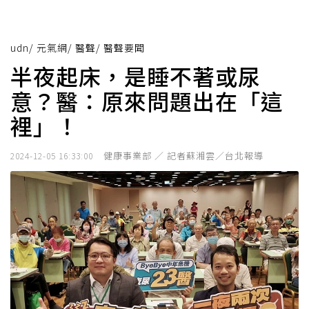
udn
/
元氣網
/
醫聲
/
醫聲要聞
半夜起床，是睡不著或尿
意？醫：原來問題出在「這
裡」！
健康事業部 ／ 記者蘇湘雲／台北報導
2024-12-05 16:33:00