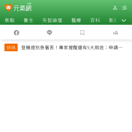
焦點
養生
失智論壇
醫療
百科
影音
登機證別急著丟！專家提醒還有5大用途：申請理
快訊
賠、補登哩程都用得到