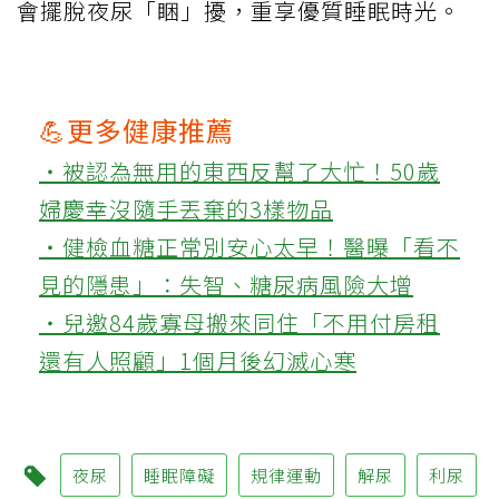
會擺脫夜尿「睏」擾，重享優質睡眠時光。
💪更多健康推薦
‧被認為無用的東西反幫了大忙！50歲
婦慶幸沒隨手丟棄的3樣物品
‧健檢血糖正常別安心太早！醫曝「看不
見的隱患」：失智、糖尿病風險大增
‧兒邀84歲寡母搬來同住「不用付房租
還有人照顧」1個月後幻滅心寒
夜尿
睡眠障礙
規律運動
解尿
利尿