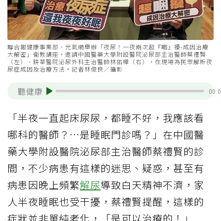
聯合報健康事業部、元氣網舉辦「夜尿！一夜兩次超『睏』擾-成因治療
大解密」衛教講座，邀請中國醫藥大學附設醫院泌尿部主治醫師蔡禮賢
（左）、耕莘醫院泌尿外科主治醫師林佑樺（右），在現場為民眾解析夜
尿症成因及治療方法。記者林俊良／攝影
聽健康
00:
「半夜一直起床尿尿，都睡不好，我應該看
哪科的醫師？…是睡眠門診嗎？」在中國醫
藥大學附設醫院泌尿部主治醫師蔡禮賢的診
間，不少病患有這樣的迷思、疑惑，甚至有
病患因晚上頻繁
解尿
導致白天精神不濟，家
人半夜睡眠也受干擾，蔡禮賢提醒，這樣的
症狀並非單純老化，「是可以治療的！」