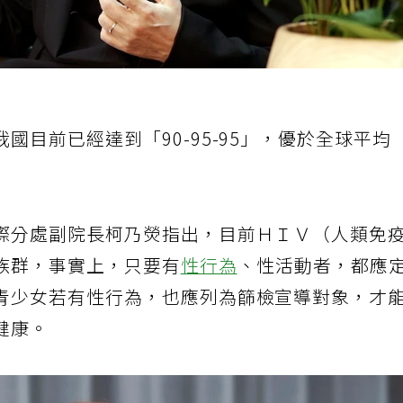
國目前已經達到「90-95-95」，優於全球平均
際分處副院長柯乃熒指出，目前ＨＩＶ（人類免
族群，事實上，只要有
性行為
、性活動者，都應
青少女若有性行為，也應列為篩檢宣導對象，才
健康。