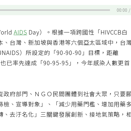
00:00
rld
AIDS
Day）。根據一項跨國性「HIVCCB白
本、台灣、新加坡與香港等六個亞太區域中，台
AIDS）所設定的「90-90-90」目標，距離
」，也已率先達成「90-95-95」，今年感染人數更
從政府部門、ＮＧＯ民間團體到社會大眾，只要
篩檢、宣導對象」、「減少用藥門檻、增加用藥
轉、去汙名化」三關鍵發展創新、接地氣策略，