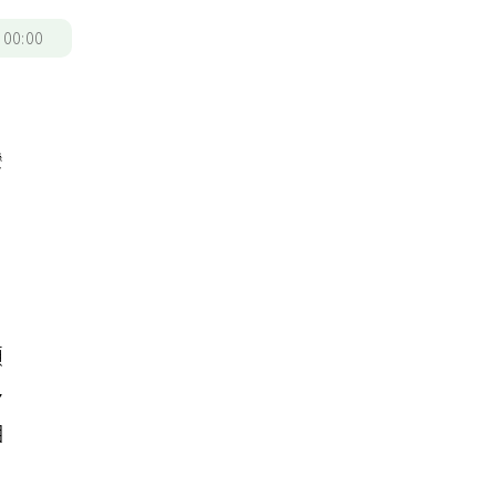
/
00:00
灣
首
願
多
相