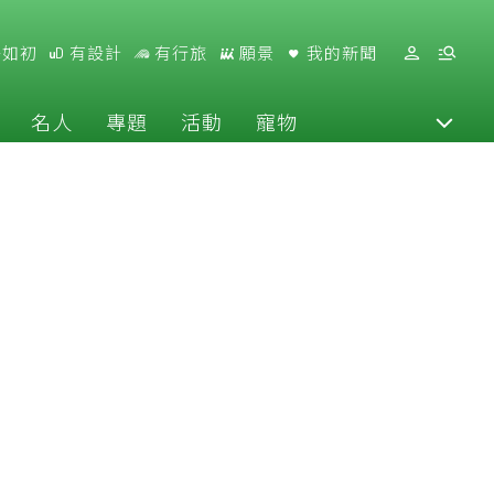
好如初
有設計
有行旅
願景
我的新聞
名人
專題
活動
寵物