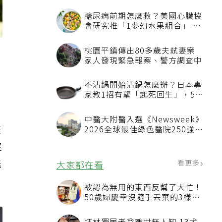
糖尿病前期怎麼救？美國心臟協
會研究推「1夢幻水果組合」 酪
梨加它改善血管功能
桃園平鎮傳出80多歲夫弒妻案
家人發現緊急報案、警方調查中
不沾鍋開始沾鍋怎麼辦？日本專
家教1招有望「起死回生」，5情
況該換新
中醫大附醫入選《Newsweek》
疫
2026全球最佳綠色醫院250強
首屆評選即入榜 全台僅兩院獲
定
選 四葉績效指標居台灣最佳
能
看更多
大家都在看
被認為無用的東西反幫了大忙！
50歲婦慶幸沒隨手丟棄的3樣物
品