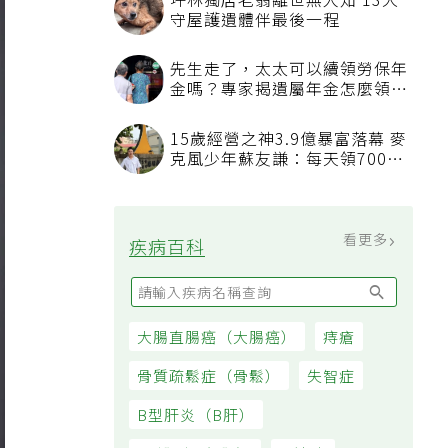
坪林獨居老翁離世無人知 13犬
守屋護遺體伴最後一程
先生走了，太太可以續領勞保年
金嗎？專家揭遺屬年金怎麼領，
看順位還要看資格
15歲經營之神3.9億暴富落幕 麥
克風少年蘇友謙：每天領700元
過日子
看更多
疾病百科
大腸直腸癌（大腸癌）
痔瘡
骨質疏鬆症（骨鬆）
失智症
B型肝炎（B肝）