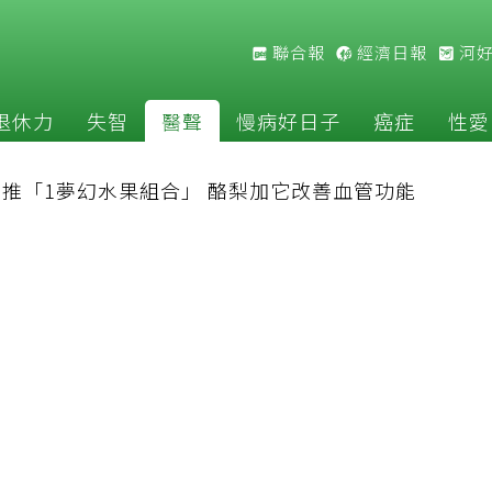
聯合報
經濟日報
河
退休力
失智
醫聲
慢病好日子
癌症
性愛
推「1夢幻水果組合」 酪梨加它改善血管功能