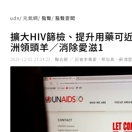
udn
/
元氣網
/
醫聲
/
醫聲要聞
擴大HIV篩檢、提升用藥可
洲領頭羊／消除愛滋1
2023-12-01 23:34:23
聯合報 ／ 記者李青縈、蔡怡真、蘇湘