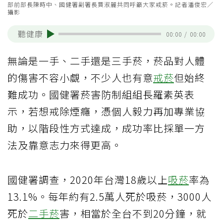
部前部長陳時中、國健署副署長賈淑麗共同呼籲大家戒菸。記者潘俊宏／
攝影
聽健康
00:00
/
00:00
無論是一手、二手還是三手菸，菸品對人體
的傷害不容小覷，不少人也有意
戒菸
但始終
難成功。國健署菸害防制組組長羅素英表
示，若想戒除煙癮，憑個人毅力再加專業協
助，以階段性方式達成，成功率比採單一方
法及靠意志力來得更高。
國健署調查，2020年台灣18歲以上
吸菸
率為
13.1%。每年約有2.5萬人死於吸菸，3000人
死於
二手菸
害，相當於全台不到20分鐘，就