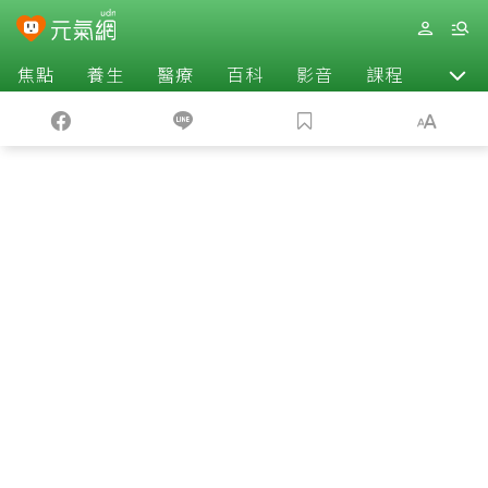
焦點
養生
醫療
百科
影音
課程
退休