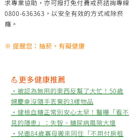
求專業協助，亦可撥打免付費戒菸諮詢專線
0800-636363，以安全有效的方式戒除菸
癮。
※ 提醒您：抽菸，有礙健康
💪更多健康推薦
‧被認為無用的東西反幫了大忙！50歲
婦慶幸沒隨手丟棄的3樣物品
‧健檢血糖正常別安心太早！醫曝「看不
見的隱患」：失智、糖尿病風險大增
‧兒邀84歲寡母搬來同住「不用付房租