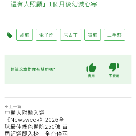
還有人照顧」1個月後幻滅心寒
戒菸
電子煙
尼古丁
吸菸
二手菸
這篇文章對你有幫助嗎?
實用
不實用
上一篇
中醫大附醫入選
《Newsweek》2026全
球最佳綠色醫院250強 首
屆評選即入榜 全台僅兩