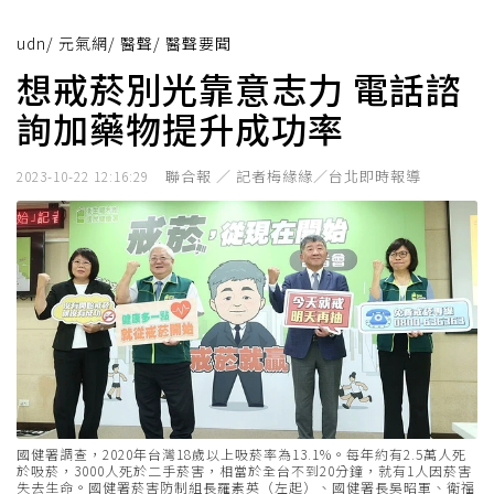
udn
/
元氣網
/
醫聲
/
醫聲要聞
想戒菸別光靠意志力 電話諮
詢加藥物提升成功率
聯合報 ／ 記者梅緣緣／台北即時報導
2023-10-22 12:16:29
國健署調查，2020年台灣18歲以上吸菸率為13.1%。每年約有2.5萬人死
於吸菸，3000人死於二手菸害，相當於全台不到20分鐘，就有1人因菸害
失去生命。國健署菸害防制組長羅素英（左起）、國健署長吳昭軍、衛福