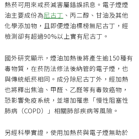
熱菸可用來戒菸減害屬錯誤訊息。電子煙煙
油主要成份為
尼古丁
、丙二醇、甘油及其他
化學添加物，且即便煙油標榜無尼古丁，經
檢測卻有超過90%以上實有尼古丁。
國外研究顯示，煙油加熱後將產生逾150種有
毒物質，在菸防法修法後納管的電子煙，也
與傳統紙菸相同。成分除尼古丁外，經加熱
也將釋出焦油、甲醛、乙醛等有毒致癌物，
恐影響免疫系統，並增加罹患「慢性阻塞性
肺病（COPD）」相關肺部疾病等風險。
另經科學實證，使用加熱菸與電子煙無助於