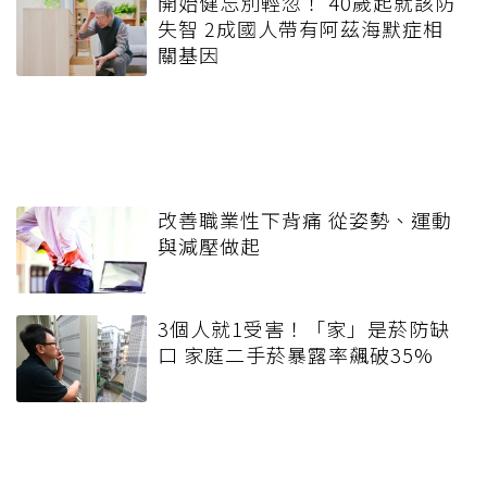
開始健忘別輕忽！ 40歲起就該防
失智 2成國人帶有阿茲海默症相
關基因
改善職業性下背痛 從姿勢、運動
與減壓做起
3個人就1受害！「家」是菸防缺
口 家庭二手菸暴露率飆破35%