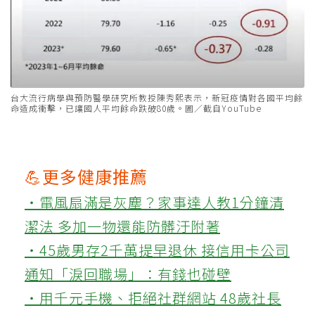
台大流行病學與預防醫學研究所教授陳秀熙表示，新冠疫情對各國平均餘
命造成衝擊，已讓國人平均餘命跌破80歲。圖／截自YouTube
💪更多健康推薦
‧電風扇滿是灰塵？家事達人教1分鐘清
潔法 多加一物還能防髒汙附著
‧45歲男存2千萬提早退休 接信用卡公司
通知「淚回職場」：有錢也碰壁
‧用千元手機、拒絕社群網站 48歲社長