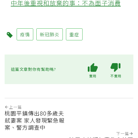
中年後重視和放棄的事：不為面子消費
疫情
新冠肺炎
重症
這篇文章對你有幫助嗎?
實用
不實用
上一篇
桃園平鎮傳出80多歲夫
弒妻案 家人發現緊急報
案、警方調查中
下一篇