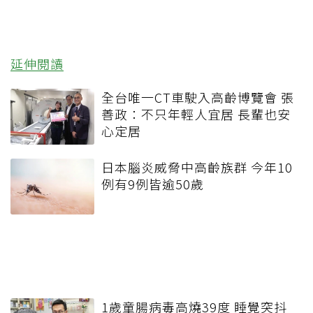
延伸閱讀
全台唯一CT車駛入高齡博覽會 張
善政：不只年輕人宜居 長輩也安
心定居
日本腦炎威脅中高齡族群 今年10
例有9例皆逾50歲
1歲童腸病毒高燒39度 睡覺突抖