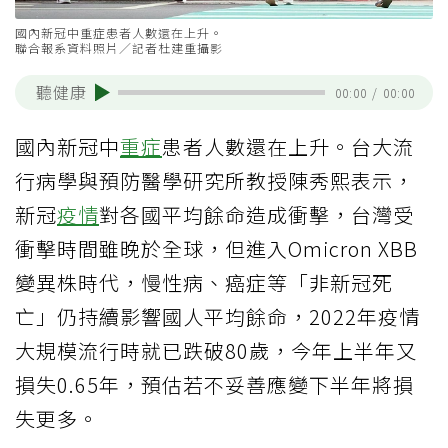
國內新冠中重症患者人數還在上升。
聯合報系資料照片／記者杜建重攝影
聽健康
00:00
/
00:00
國內新冠中
重症
患者人數還在上升。台大流
行病學與預防醫學研究所教授陳秀熙表示，
新冠
疫情
對各國平均餘命造成衝擊，台灣受
衝擊時間雖晚於全球，但進入Omicron XBB
變異株時代，慢性病、癌症等「非新冠死
亡」仍持續影響國人平均餘命，2022年疫情
大規模流行時就已跌破80歲，今年上半年又
損失0.65年，預估若不妥善應變下半年將損
失更多。