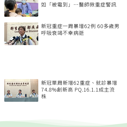
如「被電到」…醫師揪重症警訊
新冠重症一周暴增62例 60多歲男
呼吸衰竭不幸病逝
新冠單周新增62重症、就診暴增
74.8%創新高 PQ.16.1.1成主流
株