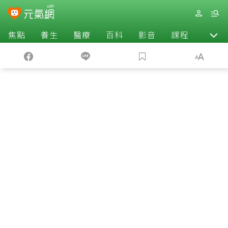
焦點
養生
醫療
百科
影音
課程
退休