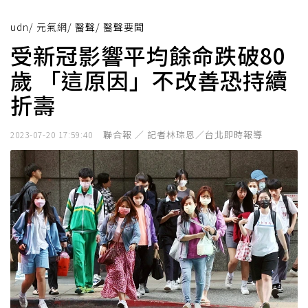
udn
/
元氣網
/
醫聲
/
醫聲要聞
受新冠影響平均餘命跌破80
歲 「這原因」不改善恐持續
折壽
聯合報 ／ 記者林琮恩／台北即時報導
2023-07-20 17:59:40