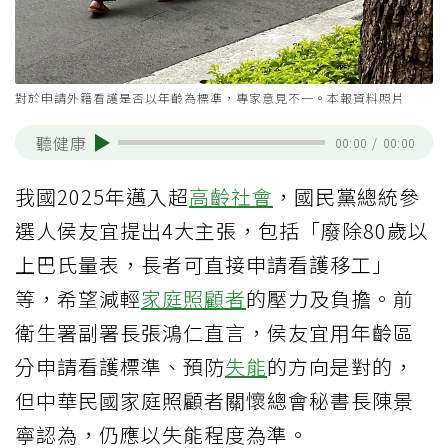
對於申請外籍看護是否以年齡為標準，專家意見不一。本報資料照片
聽健康
00:00
/
00:00
我國2025年邁入超
高齡社會
，國民黨總統參
選人侯友宜提出4大主張，包括「廢除80歲以
上巴氏量表，長者可直接申請看護移工」
等，希望減輕
家庭照顧者
的壓力及負擔。前
衛生署副署長張鴻仁直言，侯友宜用年齡區
分申請看護標準、預防
失能
的方向是對的，
但中華民國家庭照顧者關懷總會秘書長陳景
寧認為，仍應以失能程度為準。