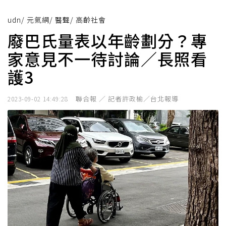
udn
/
元氣網
/
醫聲
/
高齡社會
廢巴氏量表以年齡劃分？專
家意見不一待討論／長照看
護3
聯合報 ／ 記者許政榆／台北報導
2023-09-02 14:49:28