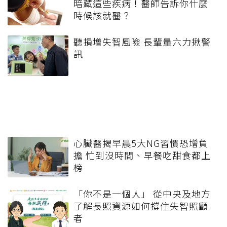
暗藏這些疾病！醫師告訴你什麼
時候該就醫？
聽損增失智風險 長輩量六力揪警
訊
心臟醫揭早晨5大NG習慣恐增負
擔 忙到沒時間、早餐吃甜食都上
榜
「你不是一個人」 從中央及地方
了解長照資源如何撐住失智照顧
者