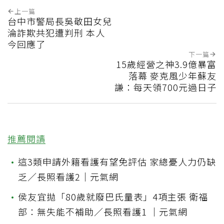
上一篇
台中市警局長吳敬田女兒
淪詐欺共犯遭判刑 本人
今回應了
下一篇
15歲經營之神3.9億暴富
落幕 麥克風少年蘇友
謙：每天領700元過日子
推薦閱讀
•
這3類申請外籍看護有望免評估 家總憂人力仍缺
乏／長照看護2｜元氣網
•
侯友宜拋「80歲就廢巴氏量表」4項主張 衛福
部：無失能不補助／長照看護1 ｜元氣網