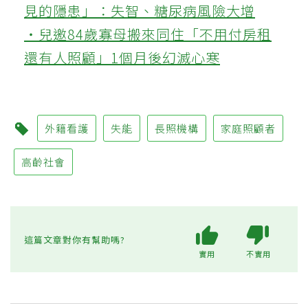
見的隱患」：失智、糖尿病風險大增
‧兒邀84歲寡母搬來同住「不用付房租
還有人照顧」1個月後幻滅心寒
外籍看護
失能
長照機構
家庭照顧者
高齡社會
這篇文章對你有幫助嗎?
實用
不實用