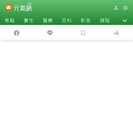
焦點
養生
醫療
百科
影音
課程
退休