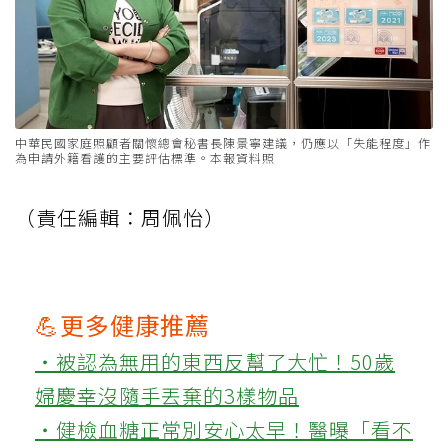
中華民國家庭照顧者關懷總會秘書長陳景寧建議，仍應以「失能程度」作
為申請外籍看護的主要評估標準。本報資料照
（責任編輯：周佩怡）
💪更多健康推薦
‧被認為無用的東西反幫了大忙！50歲
婦慶幸沒隨手丟棄的3樣物品
‧健檢血糖正常別安心太早！醫曝「看不