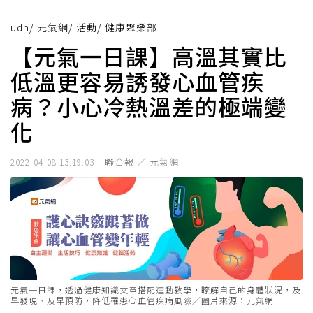
udn
/
元氣網
/
活動
/
健康聚樂部
【元氣一日課】高溫其實比
低溫更容易誘發心血管疾
病？小心冷熱溫差的極端變
化
聯合報 ／ 元氣網
2022-04-08 13:19:03
元氣一日課，透過健康知識文章搭配運動教學，瞭解自己的身體狀況，及
早發現、及早預防，降低罹患心血管疾病風險／圖片來源：元氣網