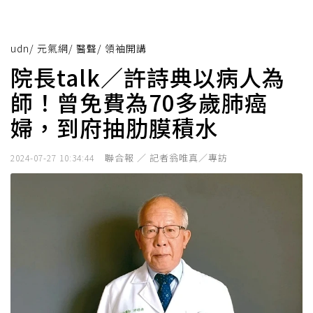
udn
/
元氣網
/
醫聲
/
領袖開講
院長talk／許詩典以病人為
師！曾免費為70多歲肺癌
婦，到府抽肋膜積水
聯合報 ／ 記者翁唯真／專訪
2024-07-27 10:34:44