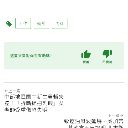
工作
義診
內科
這篇文章對你有幫助嗎?
實用
不實用
上一篇
中部地區國中新生暑輔失
控！「折斷掃把刺眼」女
老師受重傷恐失明
下一篇
致癌油風波延燒…威加苦
茶油拿不出證明 北市衛