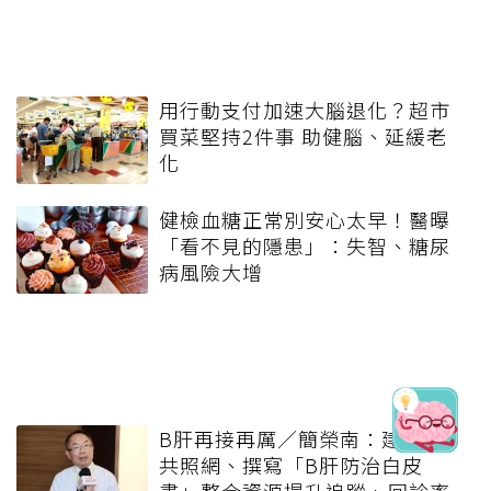
用行動支付加速大腦退化？超市
買菜堅持2件事 助健腦、延緩老
化
健檢血糖正常別安心太早！醫曝
「看不見的隱患」：失智、糖尿
病風險大增
B肝再接再厲／簡榮南：建議設
共照網、撰寫「B肝防治白皮
書」整合資源提升追蹤、回診率