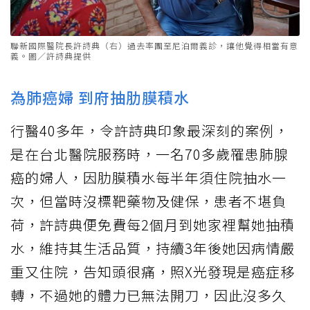
聯新國際醫院長許詩典（右）過去率團至尼泊爾義診，讓他覺得相當有意
義。圖／許詩典提供
為肺癌婦 到府抽肋膜積水
行醫40多年，令許詩典印象最深刻的案例，
是在台北醫院服務時，一名70多歲罹患肺腺
癌的婦人，因肋膜積水每半年須住院抽水一
次，但當時沒標靶藥物及健保，患者不堪負
荷，許詩典便免費每2個月到她家裡幫她抽積
水，維持其生活品質，持續3年後她因病情嚴
重又住院，告知頭很痛，照X光發現是癌症移
轉，不過她的體力已無法開刀，因此沒多久