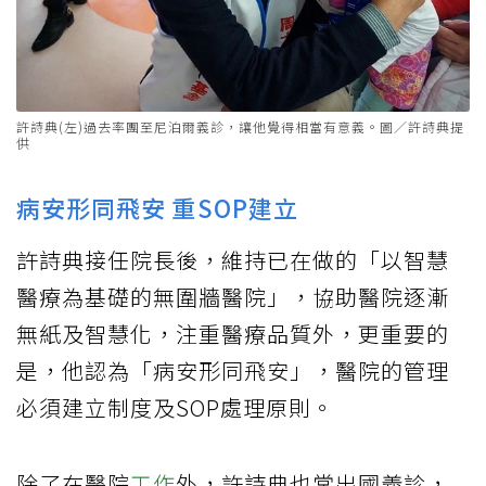
許詩典(左)過去率團至尼泊爾義診，讓他覺得相當有意義。圖／許詩典提
供
病安形同飛安 重SOP建立
許詩典接任院長後，維持已在做的「以智慧
醫療為基礎的無圍牆醫院」，協助醫院逐漸
無紙及智慧化，注重醫療品質外，更重要的
是，他認為「病安形同飛安」，醫院的管理
必須建立制度及SOP處理原則。
除了在醫院
工作
外，許詩典也常出國義診，