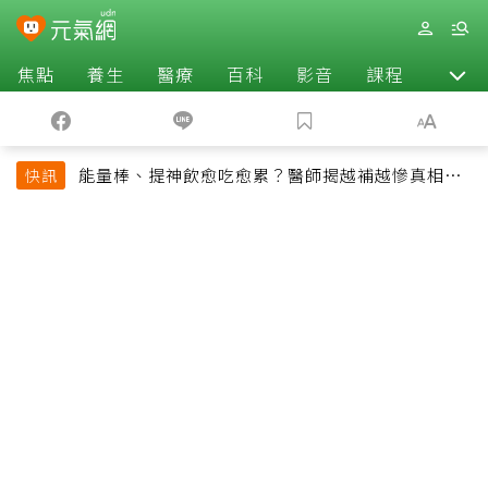
焦點
養生
醫療
百科
影音
課程
退休
能量棒、提神飲愈吃愈累？醫師揭越補越慘真相：
快訊
恐欠下疲勞債