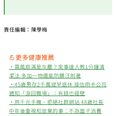
責任編輯：陳學梅
💪更多健康推薦
‧電風扇滿是灰塵？家事達人教1分鐘清
潔法 多加一物還能防髒汙附著
‧45歲男存2千萬提早退休 接信用卡公司
通知「淚回職場」：有錢也碰壁
‧用千元手機、拒絕社群網站 48歲社長
中年後重視和放棄的事：不為面子消費