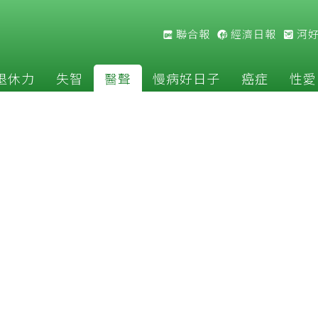
聯合報
經濟日報
河
退休力
失智
醫聲
慢病好日子
癌症
性愛