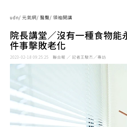
udn
/
元氣網
/
醫聲
/
領袖開講
院長講堂／沒有一種食物能
件事擊敗老化
2023-02-18 09:25:25
聯合報 ／ 記者王駿杰／專訪