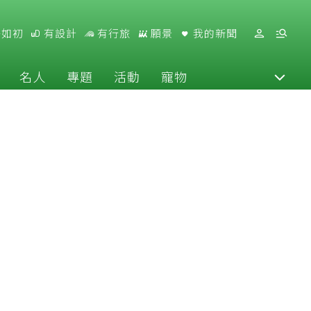
好如初
有設計
有行旅
願景
我的新聞
名人
專題
活動
寵物