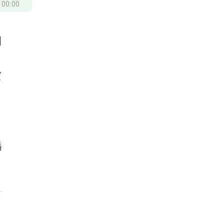
/
00:00
例
望
他
媽