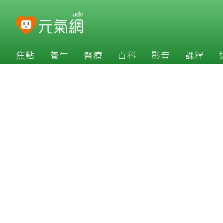
焦點
養生
醫療
百科
影音
課程