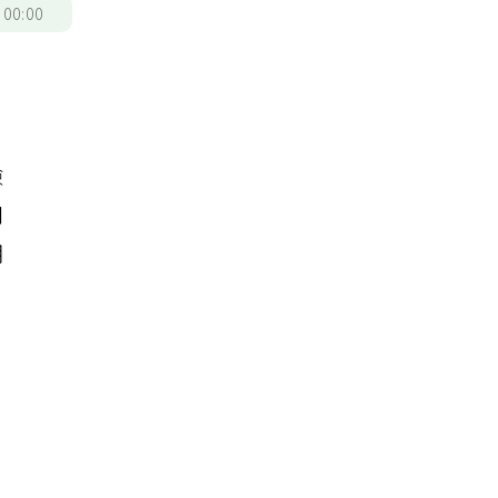
/
00:00
險
和
明
月
近