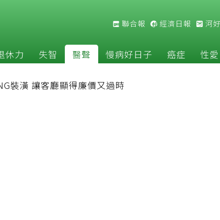
聯合報
經濟日報
河
退休力
失智
醫聲
慢病好日子
癌症
性愛
NG裝潢 讓客廳顯得廉價又過時