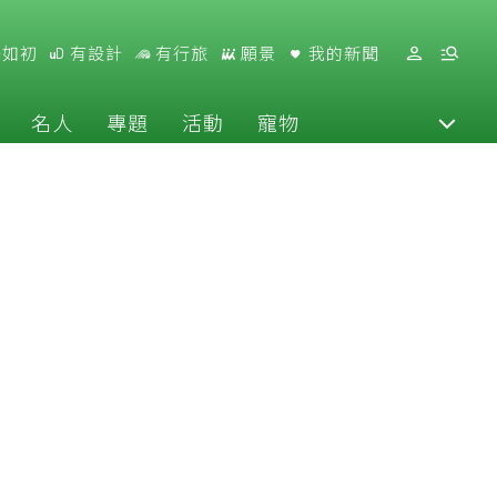
好如初
有設計
有行旅
願景
我的新聞
名人
專題
活動
寵物