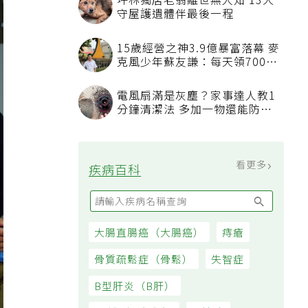
坪林獨居老翁離世無人知 13犬
守屋護遺體伴最後一程
15歲經營之神3.9億暴富落幕 麥
克風少年蘇友謙：每天領700元
過日子
電風扇滿是灰塵？家事達人教1
分鐘清潔法 多加一物還能防髒
汙附著
看更多
疾病百科
大腸直腸癌（大腸癌）
痔瘡
骨質疏鬆症（骨鬆）
失智症
B型肝炎（B肝）