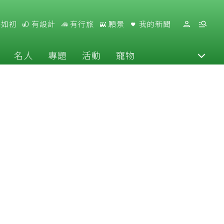
好如初
有設計
有行旅
願景
我的新聞
名人
專題
活動
寵物