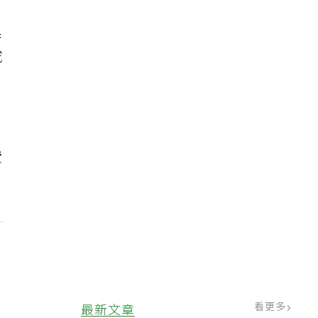
具
究
，
費
看更多
最新文章