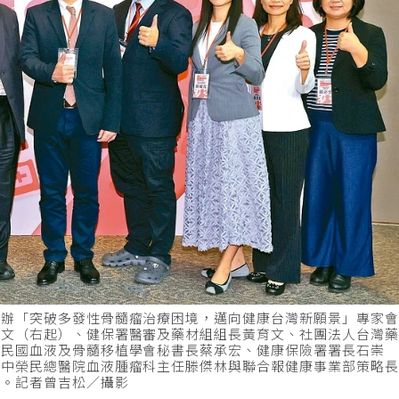
舉辦「突破多發性骨髓瘤治療困境，邁向健康台灣新願景」專家
必文（右起）、健保署醫審及藥材組組長黃育文、社團法人台灣
華民國血液及骨髓移植學會秘書長蔡承宏、健康保險署署長石崇
台中榮民總醫院血液腫瘤科主任滕傑林與聯合報健康事業部策略
議。記者曾吉松／攝影