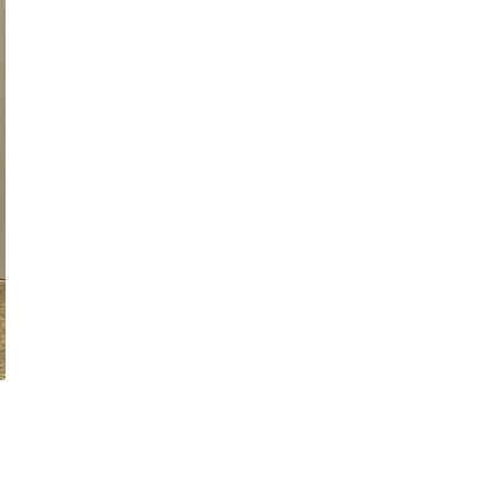
會
藥
長