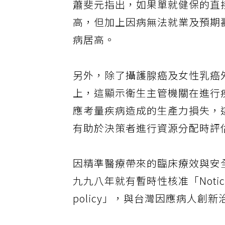
蕭斐元指出，如果單就健保的直
高，但加上因病無法就業及預期
病居高。
另外，除了攝護腺癌及女性乳癌
上，這顯示衛生主管機關在進行
應考量疾病造成的生產力損失，
有助於決策者進行資源分配時評
因精準醫療帶來的臨床療效與安
九九八年就有暫時性核准「Notice of C
policy」，與台灣因應病人