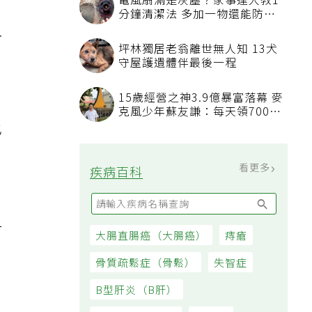
電風扇滿是灰塵？家事達人教1
分鐘清潔法 多加一物還能防髒
汙附著
血
坪林獨居老翁離世無人知 13犬
守屋護遺體伴最後一程
15歲經營之神3.9億暴富落幕 麥
克風少年蘇友謙：每天領700元
過日子
也
，
看更多
疾病百科
一
大腸直腸癌（大腸癌）
痔瘡
骨質疏鬆症（骨鬆）
失智症
B型肝炎（B肝）