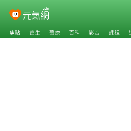
焦點
養生
醫療
百科
影音
課程