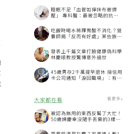
睡眠不足「血管如擰抹布被擠
壓」 專科醫：最被忽略的抗老
方法
吃飯時喝水稀釋胃酸不消化？營
養師揭「反而有好處」某些族群
才要禁
發表上千篇文章打臉健康偽科學
林慶順教授驚傳意外過世
何
45歲男存2千萬提早退休 接信用
算
卡公司通知「淚回職場」：有錢
或
也碰壁
看更多
大家都在看
被認為無用的東西反幫了大忙！
50歲婦慶幸沒隨手丟棄的3樣物
品