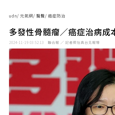
udn
/
元氣網
/
醫聲
/
癌症防治
多發性骨髓瘤／癌症治病成
2024-11-19 03:52:13
聯合報 ／ 記者蔡怡真台北報導