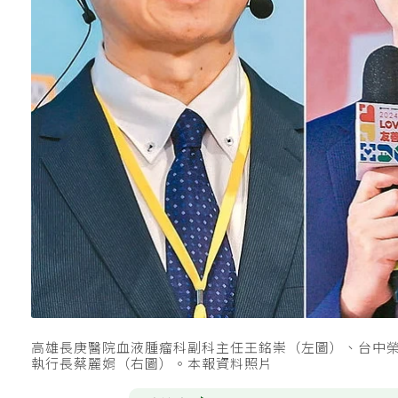
高雄長庚醫院血液腫瘤科副科主任王銘崇（左圖）、台中
執行長蔡麗娟（右圖）。本報資料照片