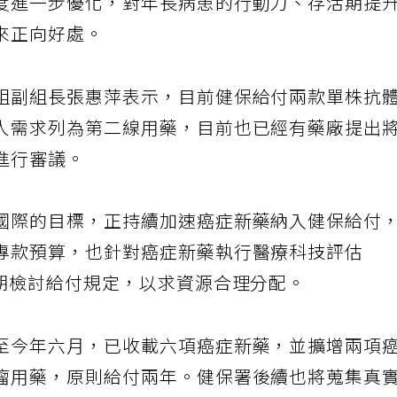
度進一步優化，對年長病患的行動力、存活期提
來正向好處。
組副組長張惠萍表示，目前健保給付兩款單株抗
人需求列為第二線用藥，目前也已經有藥廠提出
進行審議。
國際的目標，正持續加速癌症新藥納入健保給付
專款預算，也針對癌症新藥執行醫療科技評估
定期檢討給付規定，以求資源合理分配。
至今年六月，已收載六項癌症新藥，並擴增兩項
瘤用藥，原則給付兩年。健保署後續也將蒐集真