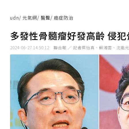
udn
/
元氣網
/
醫聲
/
癌症防治
多發性骨髓瘤好發高齡 侵犯
2024-06-27 14:50:12
聯合報 ／ 記者蔡怡真、蘇湘雲、沈能