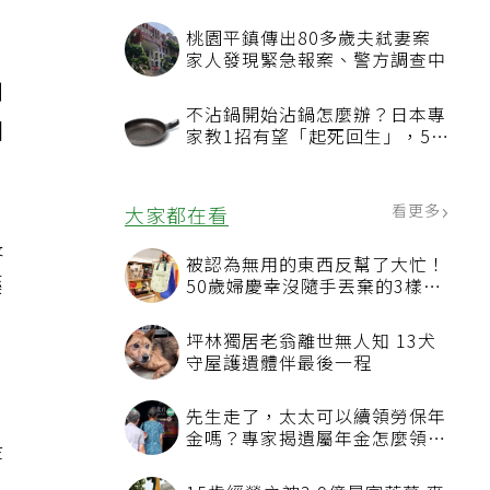
梨加它改善血管功能
桃園平鎮傳出80多歲夫弒妻案
家人發現緊急報案、警方調查中
制
不沾鍋開始沾鍋怎麼辦？日本專
固
家教1招有望「起死回生」，5情
況該換新
看更多
大家都在看
長
被認為無用的東西反幫了大忙！
藥
50歲婦慶幸沒隨手丟棄的3樣物
品
坪林獨居老翁離世無人知 13犬
守屋護遺體伴最後一程
先生走了，太太可以續領勞保年
金嗎？專家揭遺屬年金怎麼領，
等
看順位還要看資格