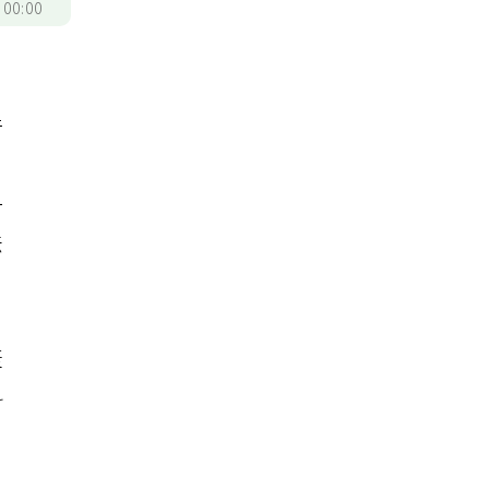
/
00:00
行
、
一
法
衰
科
。