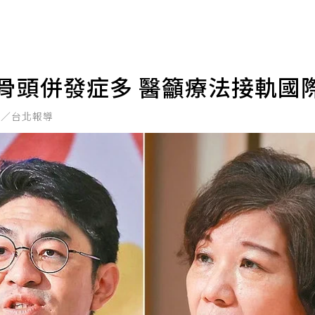
骨頭併發症多 醫籲療法接軌國
元／台北報導