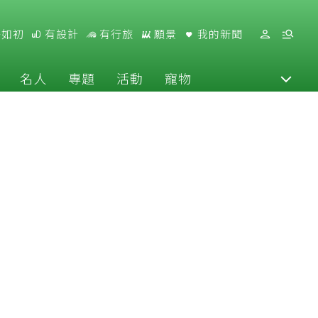
好如初
有設計
有行旅
願景
我的新聞
名人
專題
活動
寵物