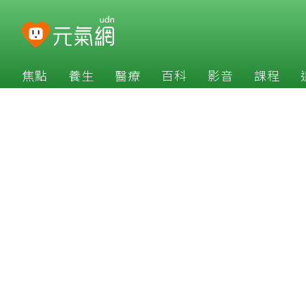
焦點
養生
醫療
百科
影音
課程