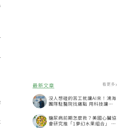
且
衝
一
一
看更多
最新文章
沒人想碰的苦工就讓AI來！鴻海
治
團隊駐醫院找痛點 用科技讓醫
療更有溫度
，
糖尿病前期怎麼救？美國心臟協
本
會研究推「1夢幻水果組合」 酪