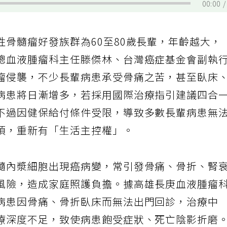
00:00
骨髓瘤好發族群為60至80歲長輩，年齡越大，
總血液腫瘤科主任滕傑林、台灣癌症基金會副執
瘤侵襲，不少長輩病患承受骨痛之苦，甚至臥床
病患將日漸增多，若採用國際治療指引建議四合
不過因健保給付條件受限，導致多數長輩病患無
項，重新有「生活主控權」。
髓內漿細胞出現癌病變，常引發骨痛、骨折、腎
風險，造成家庭照護負擔。據高雄長庚血液腫瘤
病患因骨痛、骨折臥床而無法出門回診，治療中
療深度不足，致使病患飽受症狀、死亡陰影折磨