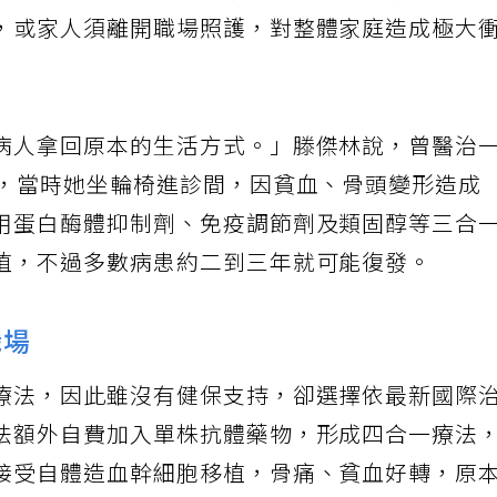
多為年長者，病情反覆發作，容易失去行動力，
，或家人須離開職場照護，對整體家庭造成極大
病人拿回原本的生活方式。」滕傑林說，曾醫治
師，當時她坐輪椅進診間，因貧血、骨頭變形造成
用蛋白酶體抑制劑、免疫調節劑及類固醇等三合
植，不過多數病患約二到三年就可能復發。
職場
療法，因此雖沒有健保支持，卻選擇依最新國際
法額外自費加入單株抗體藥物，形成四合一療法
接受自體造血幹細胞移植，骨痛、貧血好轉，原