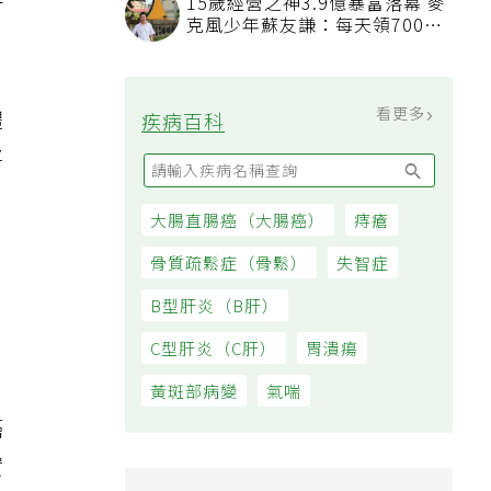
升
15歲經營之神3.9億暴富落幕 麥
克風少年蘇友謙：每天領700元
過日子
看更多
體
疾病百科
將
大腸直腸癌（大腸癌）
痔瘡
骨質疏鬆症（骨鬆）
失智症
，
B型肝炎（B肝）
C型肝炎（C肝）
胃潰瘍
黃斑部病變
氣喘
癌
實