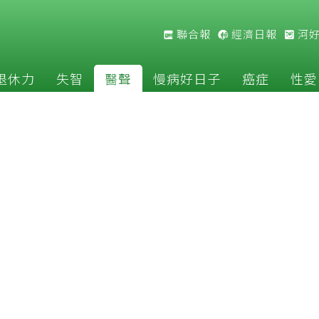
聯合報
經濟日報
河
退休力
失智
醫聲
慢病好日子
癌症
性愛