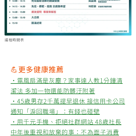
議程時間表
💪更多健康推薦
‧電風扇滿是灰塵？家事達人教1分鐘清
潔法 多加一物還能防髒汙附著
‧45歲男存2千萬提早退休 接信用卡公司
通知「淚回職場」：有錢也碰壁
‧用千元手機、拒絕社群網站 48歲社長
中年後重視和放棄的事：不為面子消費