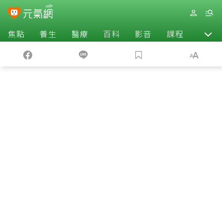
焦點
養生
醫療
百科
影音
課程
退休