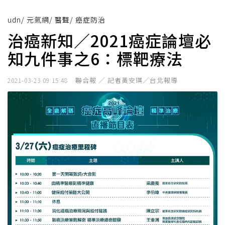
udn
/
元氣網
/
醫聲
/
癌症防治
治癌新知／2021癌症論壇必
知九件事之6：標靶療法
聯合報 ／ 記者黃安琪／台北報導
2021-03-23 09:15:48