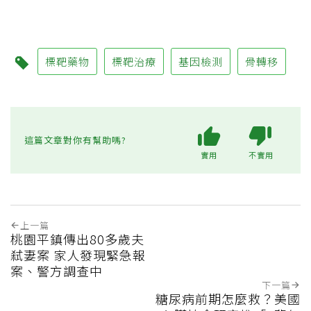
標靶藥物
標靶治療
基因檢測
骨轉移
這篇文章對你有幫助嗎?
實用
不實用
上一篇
桃園平鎮傳出80多歲夫
弒妻案 家人發現緊急報
案、警方調查中
下一篇
糖尿病前期怎麼救？美國