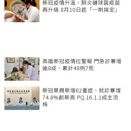
新冠疫情升溫、肺炎鏈球菌疫苗
再升級 8月10日起「一劑搞定」
高雄新冠疫情拉警報 門急診暴增
逾8成、累計48例7死
新冠單周新增62重症、就診暴增
74.8%創新高 PQ.16.1.1成主流
株