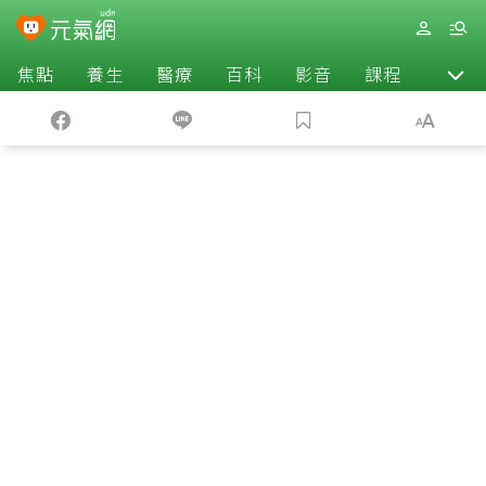
焦點
養生
醫療
百科
影音
課程
退休