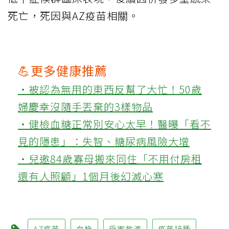
死亡，死因與AZ疫苗相關。
💪更多健康推薦
‧被認為無用的東西反幫了大忙！50歲
婦慶幸沒隨手丟棄的3樣物品
‧健檢血糖正常別安心太早！醫曝「看不
見的隱患」：失智、糖尿病風險大增
‧兒邀84歲寡母搬來同住「不用付房租
還有人照顧」1個月後幻滅心寒
AZ疫苗
血栓
受害救濟
疫苗接種