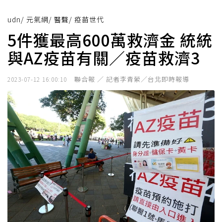
udn
/
元氣網
/
醫聲
/
疫苗世代
5件獲最高600萬救濟金 統統
與AZ疫苗有關／疫苗救濟3
聯合報 ／ 記者李青縈／台北即時報導
2023-07-12 16:00:10