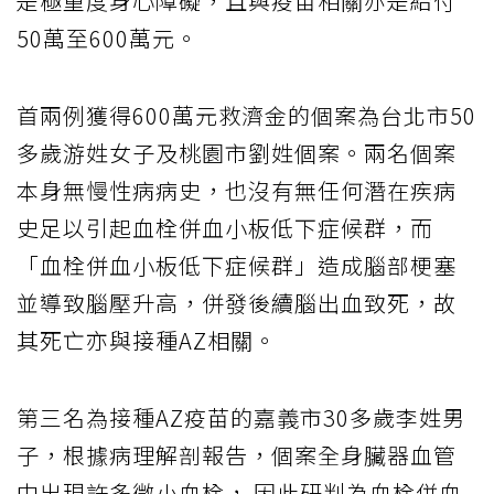
是極重度身心障礙，且與疫苗相關亦是給付
50萬至600萬元。
首兩例獲得600萬元救濟金的個案為台北市50
多歲游姓女子及桃園市劉姓個案。兩名個案
本身無慢性病病史，也沒有無任何潛在疾病
史足以引起血栓併血小板低下症候群，而
「血栓併血小板低下症候群」造成腦部梗塞
並導致腦壓升高，併發後續腦出血致死，故
其死亡亦與接種AZ相關。
第三名為接種AZ疫苗的嘉義市30多歲李姓男
子，根據病理解剖報告，個案全身臟器血管
中出現許多微小血栓， 因此研判為血栓併血