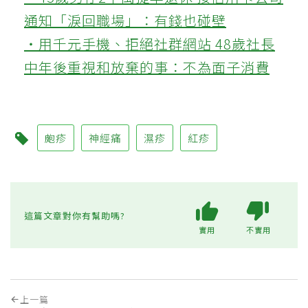
通知「淚回職場」：有錢也碰壁
‧用千元手機、拒絕社群網站 48歲社長
中年後重視和放棄的事：不為面子消費
皰疹
神經痛
濕疹
紅疹
這篇文章對你有幫助嗎?
實用
不實用
上一篇