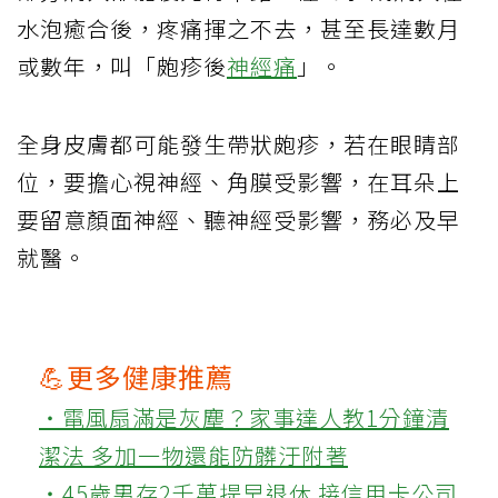
水泡癒合後，疼痛揮之不去，甚至長達數月
或數年，叫「皰疹後
神經痛
」。
全身皮膚都可能發生帶狀皰疹，若在眼睛部
位，要擔心視神經、角膜受影響，在耳朵上
要留意顏面神經、聽神經受影響，務必及早
就醫。
💪更多健康推薦
‧電風扇滿是灰塵？家事達人教1分鐘清
潔法 多加一物還能防髒汙附著
‧45歲男存2千萬提早退休 接信用卡公司