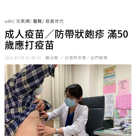
udn
/
元氣網
/
醫聲
/
疫苗世代
成人疫苗／防帶狀皰疹 滿50
歲應打疫苗
聯合報 ／ 記者蔡家蓁／金門報導
2021-07-05 01:09:10