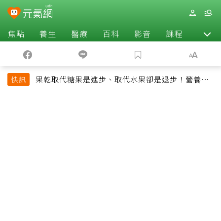
焦點
養生
醫療
百科
影音
課程
退休
果乾取代糖果是進步、取代水果卻是退步！營養師
快訊
揭果乾堅果常見健康陷阱