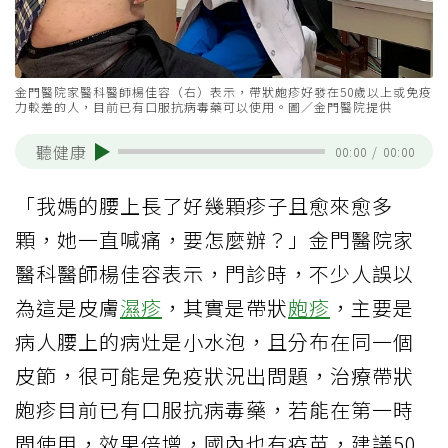
金門醫院家醫科醫師楊佳容（右）表示，帶狀皰疹好發在50歲以上或免疫
力較差的人，目前已有口服抗病毒藥可以使用。圖／金門醫院提供
聽健康
00:00
/
00:00
「我媽的腰上長了好幾顆疹子且愈來愈多
顆，她一直喊痛，要怎麼辦？」金門醫院家
醫科醫師楊佳容表示，門診時，不少人誤以
為這是皮膚
濕疹
，其實是帶狀
皰疹
，主要是
病人腰上的病灶是小水泡，且分布在同一個
皮節，很可能是免疫狀況出問題，治療帶狀
皰疹目前已有口服抗病毒藥，若能在第一時
間使用，效果倍增，國內也有疫苗，建議50