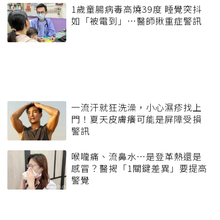
1歲童腸病毒高燒39度 睡覺突抖
如「被電到」…醫師揪重症警訊
一流汗就狂洗澡，小心濕疹找上
門！夏天皮膚癢可能是屏障受損
警訊
喉嚨痛、流鼻水⋯是登革熱還是
感冒？醫揭「1關鍵差異」要提高
警覺