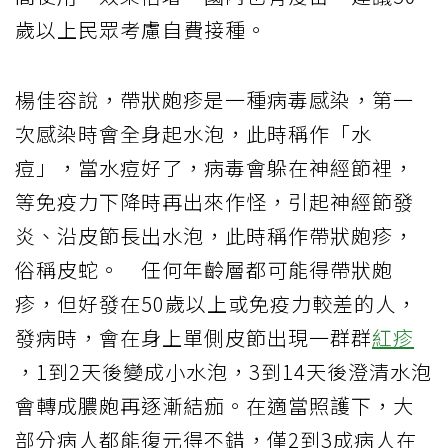
歲以上民眾考慮自費接種。
楊佳容說，帶狀皰疹是一種病毒感染，第一
次感染時會全身起水泡，此時稱作「水
痘」，當水痘好了，病毒會躲在神經節裡，
等免疫力下降時再出來作怪，引起神經節發
炎、沿皮節長出水泡，此時稱作帶狀皰疹，
俗稱皮蛇。 任何年齡層都可能得帶狀皰
疹，但好發在50歲以上或免疫力較差的人，
發病時，會在身上單側皮節出現一群群
紅疹
，1到2天後變成小水泡，3到14天後澄清水泡
會轉成膿皰再逐漸結痂。在適當照護下，大
部分病人都能復元得不錯，僅2到3成病人在