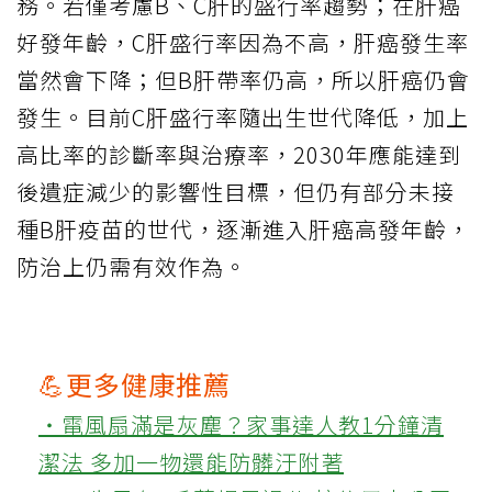
務。若僅考慮B、C肝的盛行率趨勢；在肝癌
好發年齡，C肝盛行率因為不高，肝癌發生率
當然會下降；但B肝帶率仍高，所以肝癌仍會
發生。目前C肝盛行率隨出生世代降低，加上
高比率的診斷率與治療率，2030年應能達到
後遺症減少的影響性目標，但仍有部分未接
種B肝疫苗的世代，逐漸進入肝癌高發年齡，
防治上仍需有效作為。
💪更多健康推薦
‧電風扇滿是灰塵？家事達人教1分鐘清
潔法 多加一物還能防髒汙附著