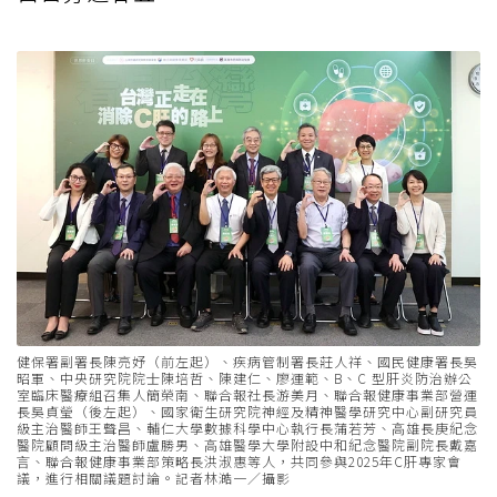
健保署副署長陳亮妤（前左起）、疾病管制署長莊⼈祥、國民健康署長吳
昭軍、中央研究院院⼠陳培哲、陳建仁、廖運範、B、C 型肝炎防治辦公
室臨床醫療組召集⼈簡榮南、聯合報社長游美月、聯合報健康事業部營運
長吳貞瑩（後左起）、國家衛⽣研究院神經及精神醫學研究中⼼副研究員
級主治醫師王聲昌、輔仁⼤學數據科學中⼼執⾏長蒲若芳、⾼雄長庚紀念
醫院顧問級主治醫師盧勝男、⾼雄醫學⼤學附設中和紀念醫院副院長戴嘉
⾔、聯合報健康事業部策略長洪淑惠等人，共同參與2025年C肝專家會
議，進行相關議題討論。記者林澔一／攝影