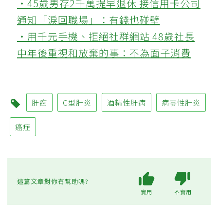
‧45歲男存2千萬提早退休 接信用卡公司
通知「淚回職場」：有錢也碰壁
‧用千元手機、拒絕社群網站 48歲社長
中年後重視和放棄的事：不為面子消費
肝癌
C型肝炎
酒精性肝病
病毒性肝炎
癌症
這篇文章對你有幫助嗎?
實用
不實用