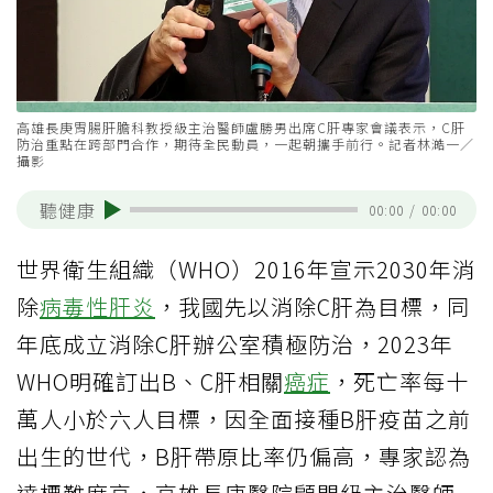
⾼雄長庚胃腸肝膽科教授級主治醫師盧勝男出席C肝專家會議表示，C肝
防治重點在跨部門合作，期待全民動員，一起朝攜手前行。記者林澔一／
攝影
聽健康
00:00
/
00:00
世界衛生組織（WHO）2016年宣示2030年消
除
病毒性肝炎
，我國先以消除C肝為目標，同
年底成立消除C肝辦公室積極防治，2023年
WHO明確訂出B、C肝相關
癌症
，死亡率每十
萬人小於六人目標，因全面接種B肝疫苗之前
出生的世代，B肝帶原比率仍偏高，專家認為