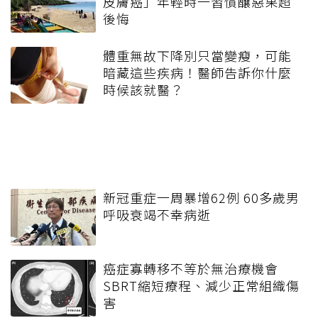
皮膚癌」年輕時一習慣釀惡果超
後悔
體重無故下降別只當變瘦，可能
暗藏這些疾病！醫師告訴你什麼
時候該就醫？
新冠重症一周暴增62例 60多歲男
呼吸衰竭不幸病逝
癌症寡轉移不等於無治療機會
SBRT縮短療程、減少正常組織傷
害