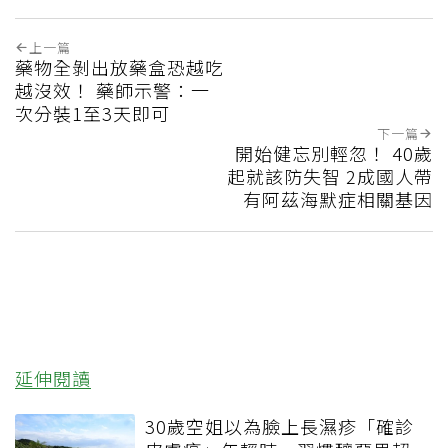
上一篇
藥物全剝出放藥盒恐越吃
越沒效！ 藥師示警：一
次分裝1至3天即可
下一篇
開始健忘別輕忽！ 40歲
起就該防失智 2成國人帶
有阿茲海默症相關基因
延伸閱讀
30歲空姐以為臉上長濕疹「確診