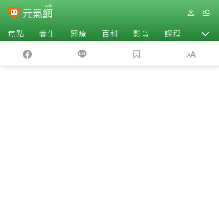
焦點
養生
醫療
百科
影音
課程
退休