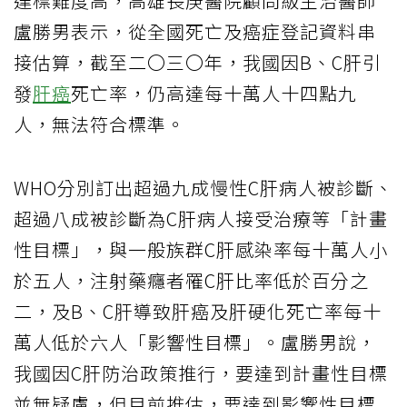
達標難度高，高雄長庚醫院顧問級主治醫師
盧勝男表示，從全國死亡及癌症登記資料串
接估算，截至二〇三〇年，我國因B、C肝引
發
肝癌
死亡率，仍高達每十萬人十四點九
人，無法符合標準。
WHO分別訂出超過九成慢性C肝病人被診斷、
超過八成被診斷為C肝病人接受治療等「計畫
性目標」，與一般族群C肝感染率每十萬人小
於五人，注射藥癮者罹C肝比率低於百分之
二，及B、C肝導致肝癌及肝硬化死亡率每十
萬人低於六人「影響性目標」。盧勝男說，
我國因C肝防治政策推行，要達到計畫性目標
並無疑慮，但目前推估，要達到影響性目標