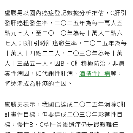
盧勝男以國內癌症登記數據分析推估，C肝引
發肝癌粗發生率，二〇二五年為每十萬人五
點九七人，至二〇三〇年為每十萬人二點六
七人；B肝引發肝癌發生率，二〇二五年為每
十萬人十四點二二人，二〇三〇年為每十萬
人十三點五一人。因B、C肝積極防治，非病
毒性病因，如代謝性肝病、
酒精性肝病
等，
將逐漸成為肝癌的主因。
盧勝男表示，我國已達成二〇二五年消除C肝
計畫性目標，但要達成二〇三〇年影響性目
標，慢性B、C型肝炎後遺症仍是最艱難任