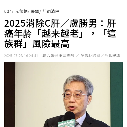
udn
/
元氣網
/
醫聲
/
肝病清除
2025消除C肝／盧勝男：肝
癌年龄「越来越老」，「這
族群」風險最高
聯合報健康事業部 ／ 記者林琮恩／台北報導
2025-07-28 16:24:41