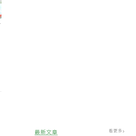
各
才
關
、
看更多
最新文章