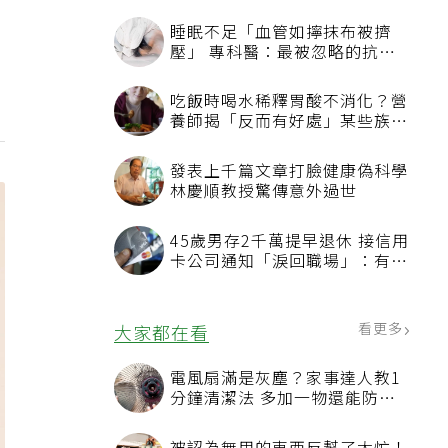
睡眠不足「血管如擰抹布被擠
壓」 專科醫：最被忽略的抗老
方法
吃飯時喝水稀釋胃酸不消化？營
養師揭「反而有好處」某些族群
才要禁
發表上千篇文章打臉健康偽科學
林慶順教授驚傳意外過世
45歲男存2千萬提早退休 接信用
卡公司通知「淚回職場」：有錢
也碰壁
看更多
大家都在看
電風扇滿是灰塵？家事達人教1
分鐘清潔法 多加一物還能防髒
汙附著