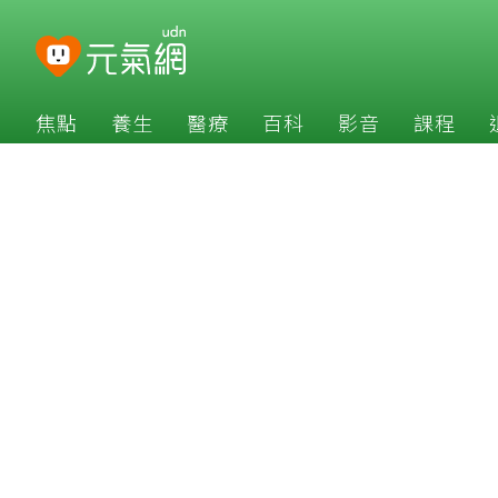
焦點
養生
醫療
百科
影音
課程