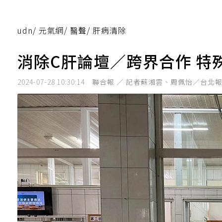
udn
/
元氣網
/
醫聲
/
肝病清除
消除C肝論壇／跨界合作 特
2024-07-28 10:30:14
聯合報 ／ 記者蘇湘雲、周佩怡／台北