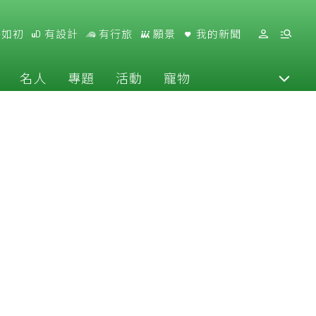
好如初
有設計
有行旅
願景
我的新聞
名人
專題
活動
寵物