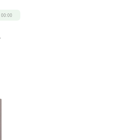
片
/
00:00
針
福
用
防