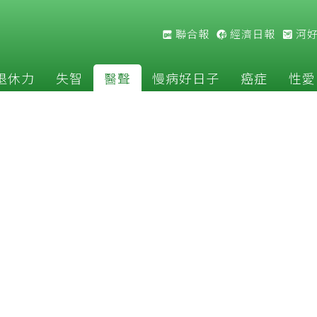
聯合報
經濟日報
河
退休力
失智
醫聲
慢病好日子
癌症
性愛