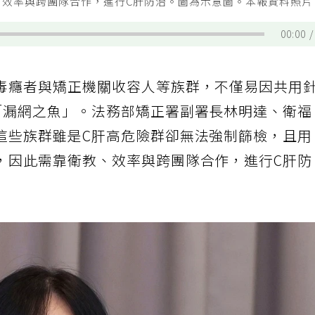
、效率與跨團隊合作，進行C肝防治。圖為示意圖。本報資料照
00:00
毒癮者與矯正機關收容人等族群，不僅易因共用
「漏網之魚」。法務部矯正署副署長林明達、衛
這些族群雖是C肝高危險群卻無法強制篩檢，且
，因此需靠衛教、效率與跨團隊合作，進行C肝