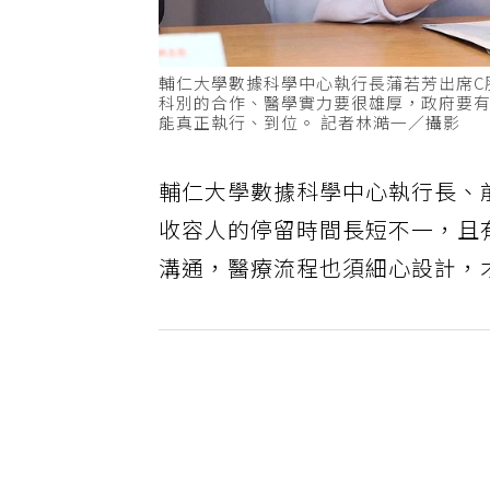
輔仁⼤學數據科學中⼼執⾏長蒲若芳出席C
科別的合作、醫學實力要很雄厚，政府要
能真正執行、到位。 記者林澔一／攝影
輔仁⼤學數據科學中⼼執⾏長、
收容人的停留時間長短不一，且
溝通，醫療流程也須細心設計，