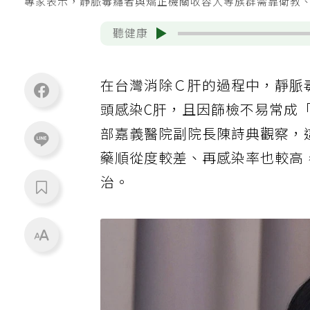
專家表示，靜脈毒癮者與矯正機關收容人等族群需靠衛教
聽健康
在台灣消除Ｃ肝的過程中，靜脈
頭感染C肝，且因篩檢不易常成
部嘉義醫院副院長陳詩典觀察，
藥順從度較差、再感染率也較高
治。