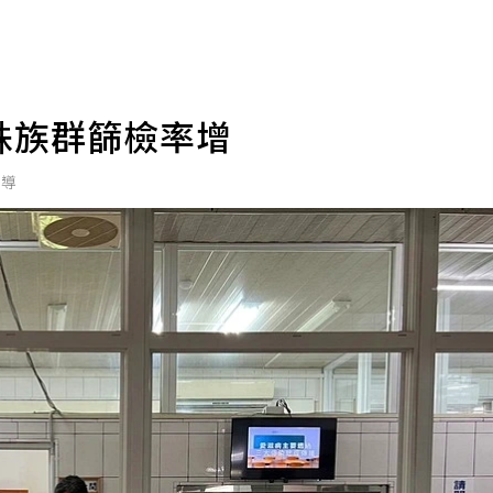
殊族群篩檢率增
報導