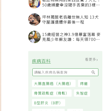
被認為無用的東西反幫了大忙！
50歲婦慶幸沒隨手丟棄的3樣物
品
坪林獨居老翁離世無人知 13犬
守屋護遺體伴最後一程
15歲經營之神3.9億暴富落幕 麥
克風少年蘇友謙：每天領700元
過日子
看更多
疾病百科
大腸直腸癌（大腸癌）
痔瘡
骨質疏鬆症（骨鬆）
失智症
B型肝炎（B肝）