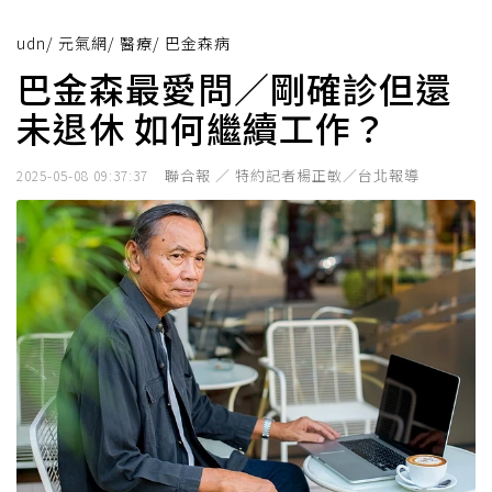
udn
/
元氣網
/
醫療
/
巴金森病
巴金森最愛問／剛確診但還
未退休 如何繼續工作？
聯合報 ／ 特約記者楊正敏／台北報導
2025-05-08 09:37:37