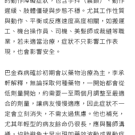
的動作障礙症狀，包含手抖（震顫）、動作
遲緩、肢體僵硬與步態不穩。尤其工作性質
與動作、平衡或反應速度高度相關，如搬運
工、機台操作員、司機、美髮師或裁縫等職
業，若未適當治療，症狀不只影響工作表
現，也會影響安全。
巴金森病確診初期會以藥物治療為主，李承
軒解釋，無論採取何種藥物，一開始都會從
低劑量開始，約需要一至兩個月調整至最適
合的劑量，讓病友慢慢適應，因此症狀不一
定會立刻消失，不需太過焦慮。他也補充，
尤其年輕型的病友餘命仍很長，應與醫師溝
通，協助避免太早出現如藥效波動或異動症