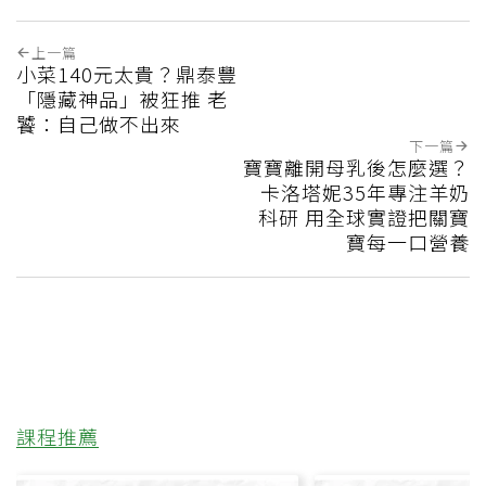
上一篇
小菜140元太貴？鼎泰豐
「隱藏神品」被狂推 老
饕：自己做不出來
下一篇
寶寶離開母乳後怎麼選？
卡洛塔妮35年專注羊奶
科研 用全球實證把關寶
寶每一口營養
課程推薦