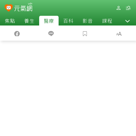
焦點
養生
醫療
百科
影音
課程
退休