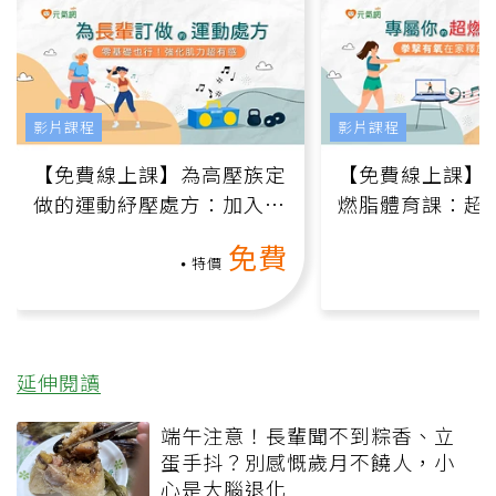
影片課程
影片課程
【免費線上課】為高壓族定
【免費線上課】
做的運動紓壓處方：加入行
燃脂體育課：超
動、增肌、互動元素，0基
氧」高壓族在家
免費
礎也能做！
負擔
特價
延伸閱讀
端午注意！長輩聞不到粽香、立
蛋手抖？別感慨歲月不饒人，小
心是大腦退化