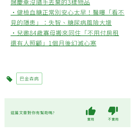
婦慶幸沒隨手丟棄的3樣物品
‧健檢血糖正常別安心太早！醫曝「看不
見的隱患」：失智、糖尿病風險大增
‧兒邀84歲寡母搬來同住「不用付房租
還有人照顧」1個月後幻滅心寒
巴金森病
這篇文章對你有幫助嗎?
實用
不實用