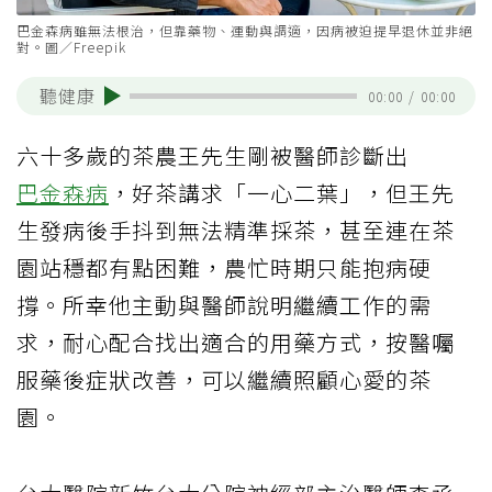
巴金森病雖無法根治，但靠藥物、運動與調適，因病被迫提早退休並非絕
對。圖／Freepik
聽健康
00:00
/
00:00
六十多歲的茶農王先生剛被醫師診斷出
巴金森病
，好茶講求「一心二葉」，但王先
生發病後手抖到無法精準採茶，甚至連在茶
園站穩都有點困難，農忙時期只能抱病硬
撐。所幸他主動與醫師說明繼續工作的需
求，耐心配合找出適合的用藥方式，按醫囑
服藥後症狀改善，可以繼續照顧心愛的茶
園。